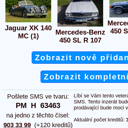
Merce
Jaguar XK 140
450 S
Mercedes-Benz
MC (1)
450 SL R 107
Zobrazit nově přida
Zobrazit kompletn
Pošlete SMS ve tvaru:
Líbí se Vám tento veter
SMS. Tento inzerát bud
PM  H  63463
prodávající bude moci vlo
na jedno z těchto čísel:
Aktuální počet kreditů:
903 33 99
(+120 kreditů)