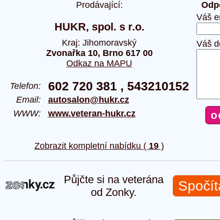
Prodávající:
Odpo
Váš e
HUKR, spol. s r.o.
Kraj: Jihomoravský
Váš d
Zvonařka 10, Brno 617 00
Odkaz na MAPU
602 720 381 , 543210152
Telefon:
Email:
autosalon@hukr.cz
WWW:
www.veteran-hukr.cz
Zobrazit kompletní nabídku (
19
)
Půjčte si na veterána
Spočít
od Zonky.