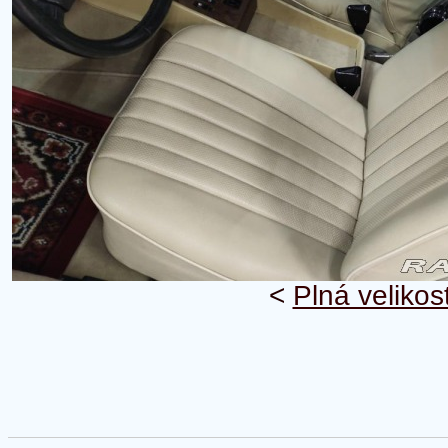
<
Plná velikos