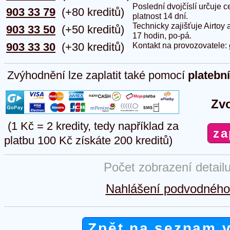
Poslední dvojčíslí určuje
903 33 79
(+80 kreditů)
platnost 14 dní.
Technicky zajišťuje Airtoy 
903 33 50
(+50 kreditů)
17 hodin, po-pá.
903 33 30
(+30 kreditů)
Kontakt na provozovatele:
Zvýhodnění lze zaplatit také pomocí
platebn
Zvo
(1 Kč = 2 kredity, tedy například za
platbu 100 Kč získáte 200 kreditů)
Počet zobrazení detail
Nahlášení podvodného 
Zpět na seznam 