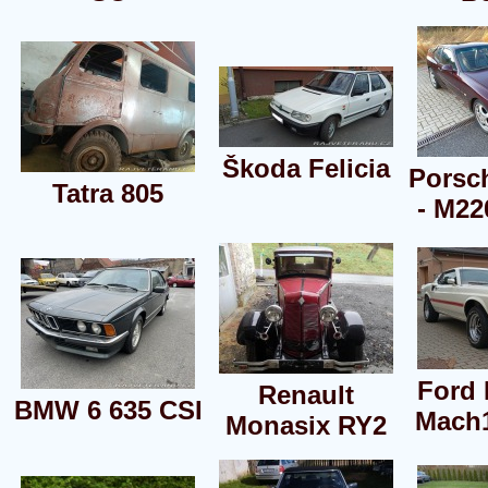
Škoda Felicia
Porsc
Tatra 805
- M22
Ford
Renault
BMW 6 635 CSI
Mach
Monasix RY2