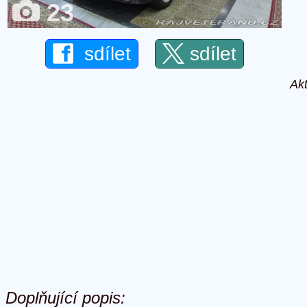
23
sdílet
sdílet
Akt
Doplňující popis: