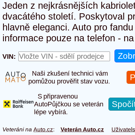
Jeden z nejkrásnějších kabriole
dvacátého století. Poskytoval p
hlavně eleganci. Auto pro fandu
informace pouze na telefon - n
VIN:
Naši zkušení technici vám
P
pomůžou prověřit stav vozu.
S připravenou
Spočí
AutoPůjčkou se veterán
lépe vybírá.
Veteráni na
Auto.cz
:
Veterán Auto.cz
Uživatel