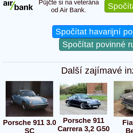
Půjčte si na veterána
Spočít
od Air Bank.
Spočítat havarijní po
Spočítat povinné 
Další zajímavé in
Porsche 911
Porsche 911 3.0
Fia
Carrera 3,2 G50
SC
Be