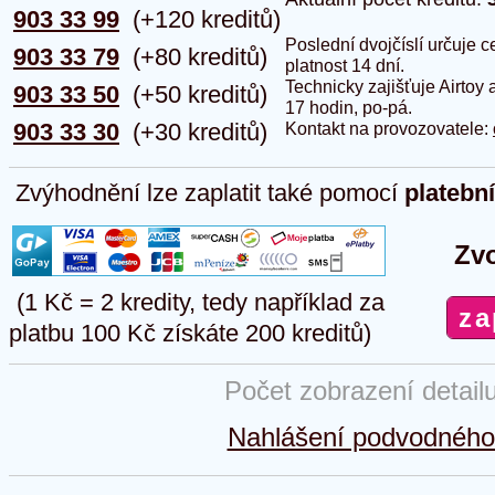
903 33 99
(+120 kreditů)
Poslední dvojčíslí určuje
903 33 79
(+80 kreditů)
platnost 14 dní.
Technicky zajišťuje Airtoy 
903 33 50
(+50 kreditů)
17 hodin, po-pá.
903 33 30
(+30 kreditů)
Kontakt na provozovatele:
Zvýhodnění lze zaplatit také pomocí
platebn
Zvo
(1 Kč = 2 kredity, tedy například za
platbu 100 Kč získáte 200 kreditů)
Počet zobrazení detail
Nahlášení podvodného 