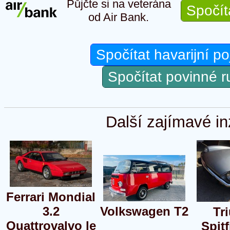
Půjčte si na veterána
Spočít
od Air Bank.
Spočítat havarijní po
Spočítat povinné 
Další zajímavé in
Ferrari Mondial
3.2
Volkswagen T2
Tr
Quattrovalvo le
Spitf