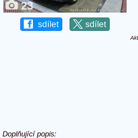
23
sdílet
sdílet
Akt
Doplňující popis: