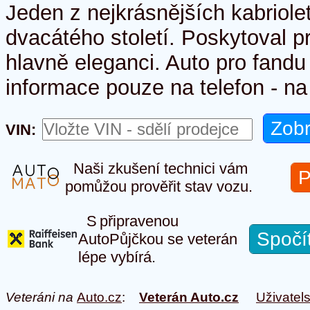
Jeden z nejkrásnějších kabriole
dvacátého století. Poskytoval p
hlavně eleganci. Auto pro fandu
informace pouze na telefon - n
VIN:
Naši zkušení technici vám
P
pomůžou prověřit stav vozu.
S připravenou
Spočí
AutoPůjčkou se veterán
lépe vybírá.
Veteráni na
Auto.cz
:
Veterán Auto.cz
Uživatel