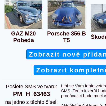
GAZ M20
Porsche 356 B
Škoda
Pobeda
T5
Zobrazit nově přida
Zobrazit kompletn
Pošlete SMS ve tvaru:
Líbí se Vám tento veter
SMS. Tento inzerát bud
PM  H  63463
prodávající bude moci vlo
na jedno z těchto čísel:
Aktuální počet kreditů: