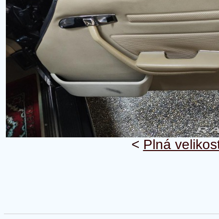
<
Plná velikos