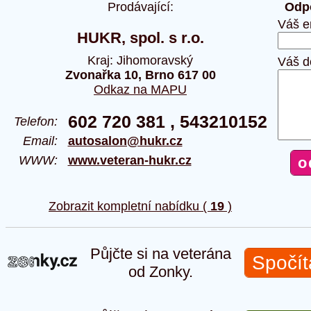
Prodávající:
Odpo
Váš e
HUKR, spol. s r.o.
Kraj: Jihomoravský
Váš d
Zvonařka 10, Brno 617 00
Odkaz na MAPU
602 720 381 , 543210152
Telefon:
Email:
autosalon@hukr.cz
WWW:
www.veteran-hukr.cz
Zobrazit kompletní nabídku (
19
)
Půjčte si na veterána
Spočít
od Zonky.