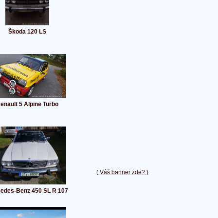
Škoda 120 LS
enault 5 Alpine Turbo
( Váš banner zde? )
edes-Benz 450 SL R 107