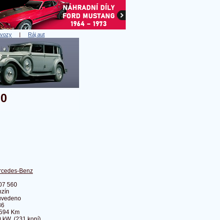
 vozy
|
Ráj aut
60
rcedes-Benz
07 560
zín
uvedeno
86
 594 Km
 kW (231 koní)