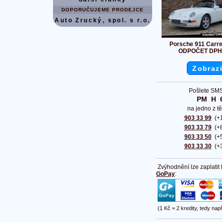
DOPORUČUJEME PRODEJCE
Auto Zrucký, spol. s r.o.
Porsche 911 Carre
ODPOČET DPH
Zobrazi
Pošlete SMS
PM  H  
na jedno z tě
903 33 99
(+1
903 33 79
(+8
903 33 50
(+5
903 33 30
(+3
Zvýhodnění lze zaplatit
GoPay
:
(1 Kč = 2 kredity, tedy nap