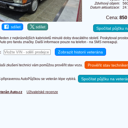
Zdvihový objem:
56
Datum aktualizace:
24.
Cena:
850
sdílet
sdílet
Spočítat půjčku
Jeden z nejkrásnějších kabrioletů minulé doby dvacátého století. Poskytoval prosto
Auto pro fandu značky. Další informace pouze na telefon - na SMS nereaguji.
:
Prověřit stav technik
ši zkušení technici vám pomůžou prověřit stav vozu.
Spočítat půjčku na veterá
připravenou AutoPůjčkou se veterán lépe vybírá.
terán Auto.cz
Uživatelské recenze