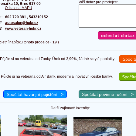
Váš dotaz pro prodejce:
vonařka 10, Brno 617 00
Odkaz na MAPU
on:
602 720 381 , 543210152
il:
autosalon@hukr.cz
W:
www.veteran-hukr.cz
pletní nabídku tohoto prodejce (
19
)
ůjčte si na veterána od Zonky. Úrok od 3,99%, žádné skryté poplatky.
Spočít
Půjčte si na veterána od Air Bank, moderní a inovativní české banky.
Spočíta
Spočítat havarijní pojištění
>
Spočítat povinné ručení
>
Další zajímavé inzeráty: