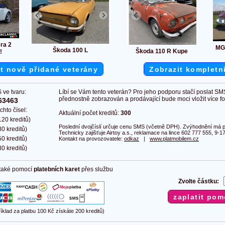
ra 2
MG
Škoda 100 L
Škoda 110 R Kupe
!
t nově přidané veterány
Zobrazit kompletn
 ve tvaru:
Líbí se Vám tento veterán? Pro jeho podporu stačí poslat SM
přednostně zobrazován a prodávající bude moci vložit více fot
63463
chto čísel:
Aktuální počet kreditů:
300
20 kreditů)
Poslední dvojčíslí určuje cenu SMS (včetně DPH). Zvýhodnění má pl
0 kreditů)
Technicky zajišťuje Airtoy a.s., reklamace na lince 602 777 555, 9-17
0 kreditů)
Kontakt na provozovatele:
odkaz
|
www.platmobilem.cz
0 kreditů)
 také pomocí
platebních karet
přes službu
Zvolte částku:
říklad za platbu 100 Kč získáte 200 kreditů)