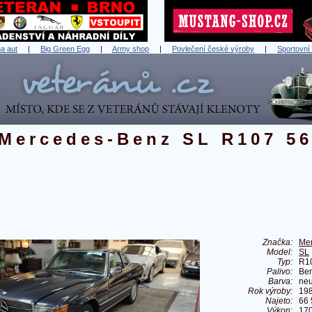
a aut
|
Big Green Egg
|
Army shop
|
Povlečení české výroby
|
Sportovní
Mercedes-Benz SL R107 5
Značka:
Me
Model:
SL
Typ:
R1
Palivo:
Ben
Barva:
ne
Rok výroby:
19
Najeto:
66
Výkon:
170