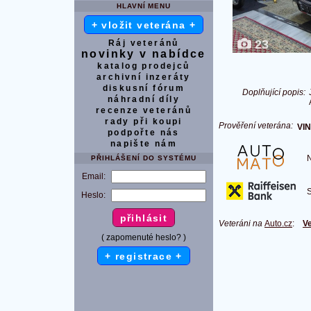
HLAVNÍ MENU
+ vložit veterána +
23
Ráj veteránů
novinky v nabídce
katalog prodejců
archivní inzeráty
diskusní fórum
Doplňující popis:
náhradní díly
recenze veteránů
rady při koupi
Prověření veterána:
VIN
podpořte nás
napište nám
Na
PŘIHLÁŠENÍ DO SYSTÉMU
Email:
S 
Heslo:
Veteráni na
Auto.cz
:
Ve
( zapomenuté heslo? )
+ registrace +