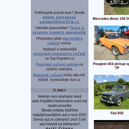
Potřebujete pojistit auto? Zkuste
online srovnávač
Mercedes-Benz 190 D
autopojištění Klik.cz
Vybíráte pneumatiky?
Testy a
recenze zimních pneumatik
.
Přehledný výběr
povinného
ručení
online.
Nejlepší a nejlevnější
srovnání povinného ručení
na Top-Pojisteni.cz
Peugeot 404 pickup sp
Povinné ručení online
na
TP
vašeho veterána.
Povinné ručení
může stát míň.
Vážně. Vyzkoušejte Suri.cz.
ČLÁNKY
Veterán není obyčejné staré
auto.Pojištění historických vozů má
vlastní pravidla
Škoda ovládla žebříček
Fiat 850
nejpůjčovanějších aut v roce 2025
Dovoz aut ze zahraničí: proč Češi
sází hlavně na Německo?
další články