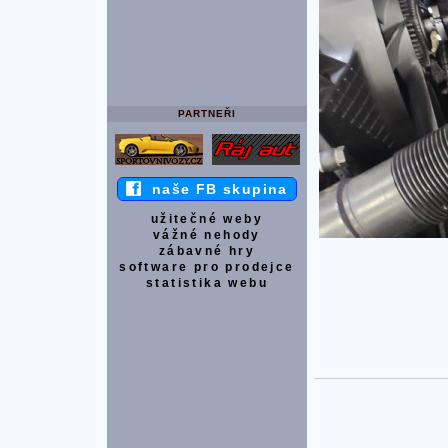
PARTNEŘI
naše FB skupina
užitečné weby
vážné nehody
zábavné hry
software pro prodejce
statistika webu