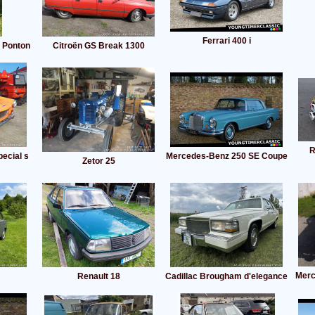
Ferrari 400 i
 Ponton
Citroën GS Break 1300
R
ecial s
Mercedes-Benz 250 SE Coupe
Zetor 25
Merc
Renault 18
Cadillac Brougham d'elegance