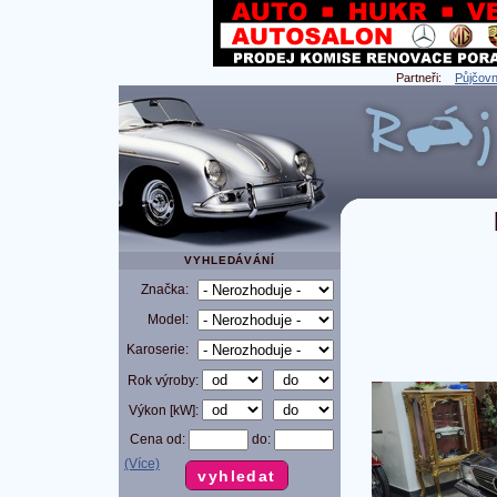
Partneři:
Půjčovn
VYHLEDÁVÁNÍ
Značka:
Model:
Karoserie:
Rok výroby:
Výkon [kW]:
Cena od:
do:
(Více)