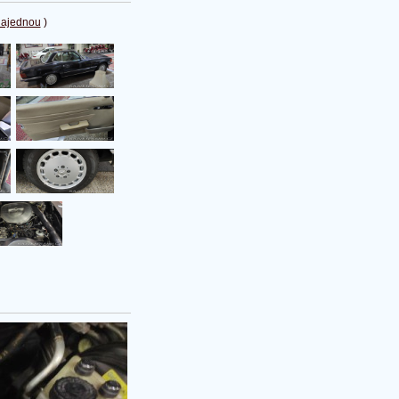
najednou
)