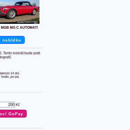
 MGB MG C AUTOMAT!
í nabídku
S. Tento inzerát bude poté
ografií.
atnost 14 dní.
 hodin, po-pá.
Kč