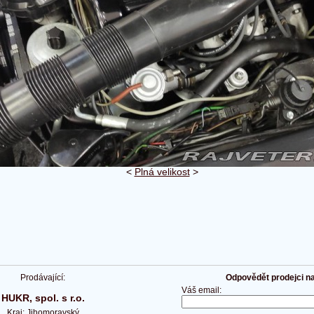
<
Plná velikost
>
Prodávající:
Odpovědět prodejci na 
Váš email:
HUKR, spol. s r.o.
Kraj: Jihomoravský