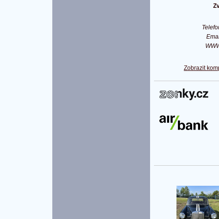
Z
Telef
Ema
WW
Zobrazit kom
P