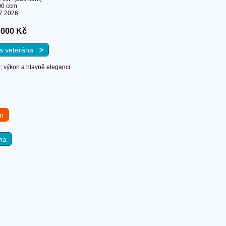
00 ccm
7.2026
 000 Kč
 na veterána
>
r, výkon a hlavně eleganci.
em
na