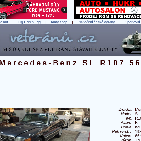
a aut
|
Big Green Egg
|
Army shop
|
Povlečení české výroby
|
Sportovní
Mercedes-Benz SL R107 5
Značka:
Me
Model:
SL
Typ:
R1
Palivo:
Ben
Barva:
ne
Rok výroby:
19
Najeto:
66
Výkon:
170