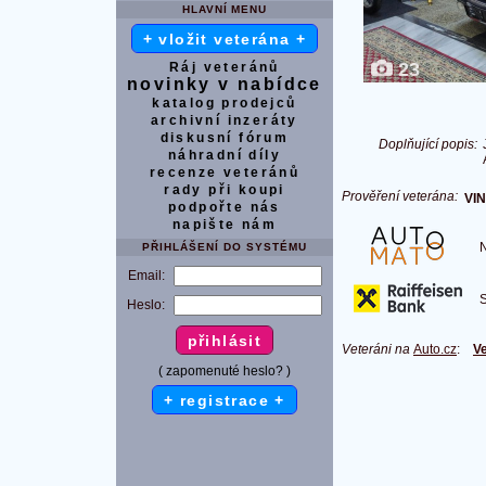
HLAVNÍ MENU
+ vložit veterána +
23
Ráj veteránů
novinky v nabídce
katalog prodejců
archivní inzeráty
diskusní fórum
Doplňující popis:
náhradní díly
recenze veteránů
rady při koupi
Prověření veterána:
VIN
podpořte nás
napište nám
Na
PŘIHLÁŠENÍ DO SYSTÉMU
Email:
S 
Heslo:
Veteráni na
Auto.cz
:
Ve
( zapomenuté heslo? )
+ registrace +