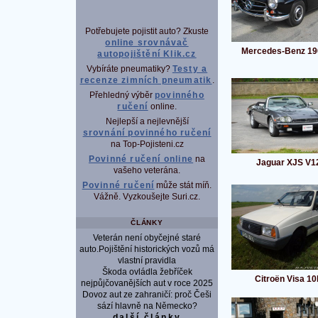
Potřebujete pojistit auto? Zkuste
online srovnávač
Mercedes-Benz 19
autopojištění Klik.cz
Vybíráte pneumatiky?
Testy a
recenze zimních pneumatik
.
Přehledný výběr
povinného
ručení
online.
Nejlepší a nejlevnější
srovnání povinného ručení
na Top-Pojisteni.cz
Povinné ručení online
na
Jaguar XJS V1
vašeho veterána.
Povinné ručení
může stát míň.
Vážně. Vyzkoušejte Suri.cz.
ČLÁNKY
Veterán není obyčejné staré
auto.Pojištění historických vozů má
vlastní pravidla
Škoda ovládla žebříček
Citroën Visa 10
nejpůjčovanějších aut v roce 2025
Dovoz aut ze zahraničí: proč Češi
sází hlavně na Německo?
další články