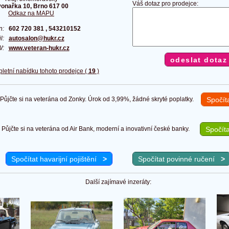
Váš dotaz pro prodejce:
vonařka 10, Brno 617 00
Odkaz na MAPU
on:
602 720 381 , 543210152
il:
autosalon@hukr.cz
W:
www.veteran-hukr.cz
pletní nabídku tohoto prodejce (
19
)
ůjčte si na veterána od Zonky. Úrok od 3,99%, žádné skryté poplatky.
Spočít
Půjčte si na veterána od Air Bank, moderní a inovativní české banky.
Spočíta
Spočítat havarijní pojištění
>
Spočítat povinné ručení
>
Další zajímavé inzeráty: