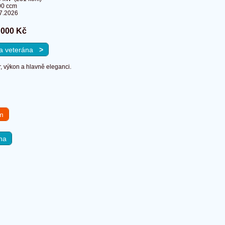
00 ccm
7.2026
 000 Kč
 na veterána
>
r, výkon a hlavně eleganci.
em
na