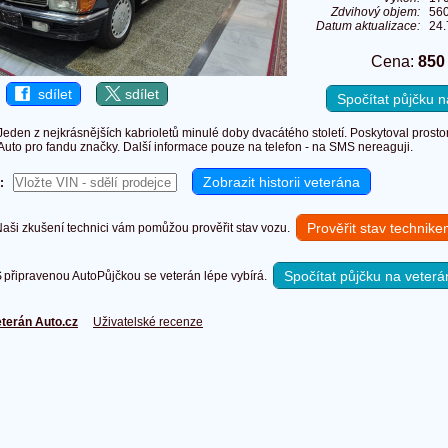
Zdvihový objem:
56
Datum aktualizace:
24.
Cena:
850
sdílet
sdílet
Spočítat půjčku
Jeden z nejkrásnějších kabrioletů minulé doby dvacátého století. Poskytoval prosto
Auto pro fandu značky. Další informace pouze na telefon - na SMS nereaguji.
:
Prověřit stav technik
ši zkušení technici vám pomůžou prověřit stav vozu.
Spočítat půjčku na veterá
připravenou AutoPůjčkou se veterán lépe vybírá.
terán Auto.cz
Uživatelské recenze