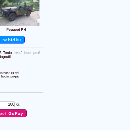
Peugeot P 4
í nabídku
S. Tento inzerát bude poté
ografií.
atnost 14 dní.
 hodin, po-pá.
Kč