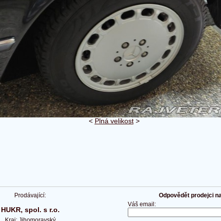
<
Plná velikost
>
Prodávající:
Odpovědět prodejci na 
Váš email:
HUKR, spol. s r.o.
Kraj: Jihomoravský