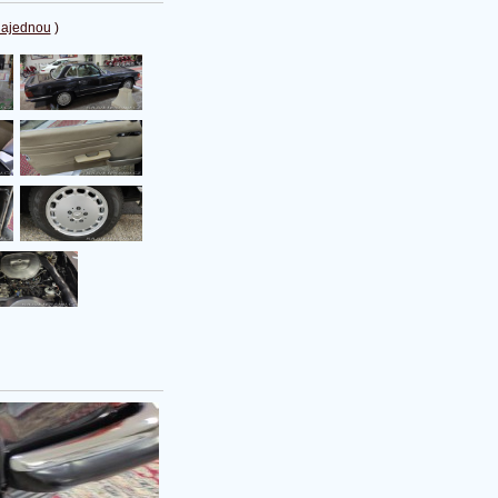
najednou
)