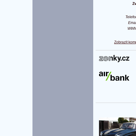
Z
Telef
Ema
WW
Zobrazit kom
P