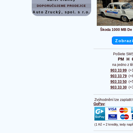
DOPORUČUJEME PRODEJCE
Auto Zrucký, spol. s r.o.
Škoda 1000 MB De
Zobrazi
Pošlete SMS
PM  H  
na jedno z tě
903 33 99
(+1
903 33 79
(+8
903 33 50
(+5
903 33 30
(+3
Zvýhodnění lze zaplatit
GoPay
:
(1 Kč = 2 kredity, tedy nap