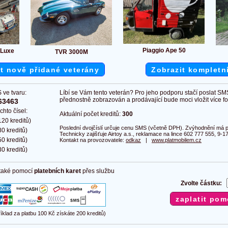
Piaggio Ape 50
 Luxe
TVR 3000M
t nově přidané veterány
Zobrazit kompletn
 ve tvaru:
Líbí se Vám tento veterán? Pro jeho podporu stačí poslat SM
přednostně zobrazován a prodávající bude moci vložit více fot
63463
chto čísel:
Aktuální počet kreditů:
300
20 kreditů)
Poslední dvojčíslí určuje cenu SMS (včetně DPH). Zvýhodnění má pl
0 kreditů)
Technicky zajišťuje Airtoy a.s., reklamace na lince 602 777 555, 9-17
0 kreditů)
Kontakt na provozovatele:
odkaz
|
www.platmobilem.cz
0 kreditů)
 také pomocí
platebních karet
přes službu
Zvolte částku:
říklad za platbu 100 Kč získáte 200 kreditů)