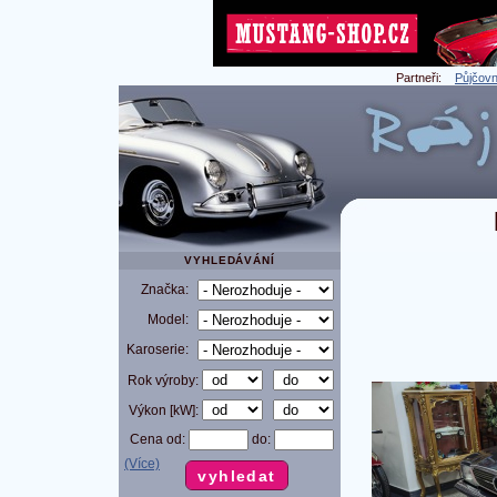
Partneři:
Půjčovn
VYHLEDÁVÁNÍ
Značka:
Model:
Karoserie:
Rok výroby:
Výkon [kW]:
Cena od:
do:
(Více)