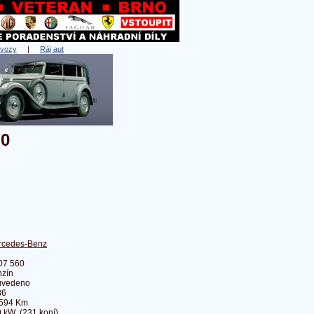
 vozy
|
Ráj aut
60
rcedes-Benz
07 560
zín
uvedeno
86
 594 Km
 kW (231 koní)