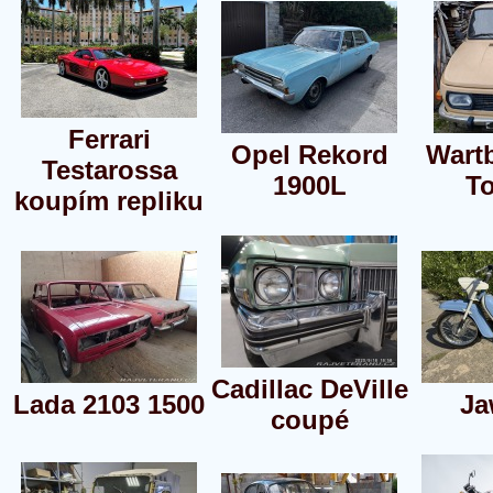
Ferrari
Opel Rekord
Wart
Testarossa
1900L
To
koupím repliku
Cadillac DeVille
Lada 2103 1500
Ja
coupé