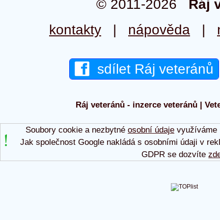
© 2011-2026
Ráj 
kontakty
|
nápověda
|
sdílet Ráj veteránů
Ráj veteránů - inzerce veteránů | Vet
Soubory cookie a nezbytné
osobní údaje
využíváme p
Jak společnost Google nakládá s osobními údaji v rek
GDPR se dozvíte
zd