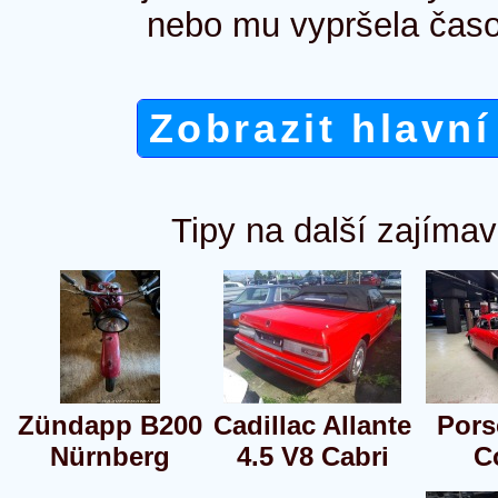
nebo mu vypršela časo
Zobrazit hlavní
Tipy na další zajímav
Zündapp B200
Cadillac Allante
Pors
Nürnberg
4.5 V8 Cabri
C