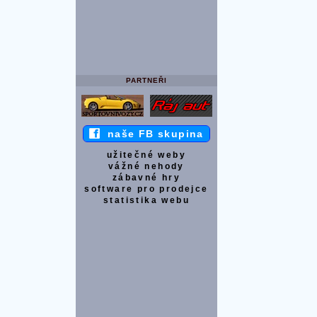
PARTNEŘI
naše FB skupina
užitečné weby
vážné nehody
zábavné hry
software pro prodejce
statistika webu