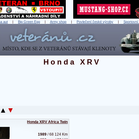
a aut
|
Big Green Egg
|
Army shop
|
Povlečení české výroby
|
Sportovní
Honda XRV
▲
▼
Honda XRV Africa Twin
1989
/ 68 124 Km