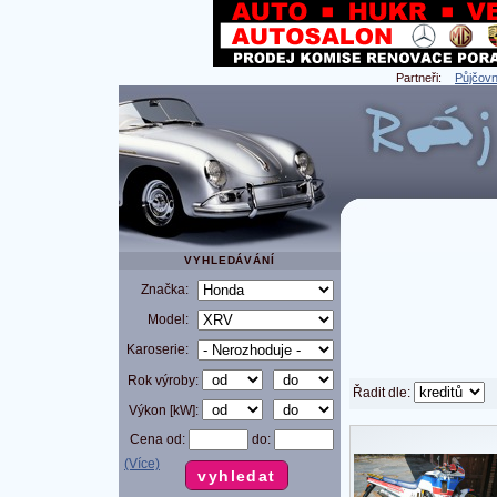
Partneři:
Půjčovn
VYHLEDÁVÁNÍ
Značka:
Model:
Karoserie:
Rok výroby:
Řadit dle:
Výkon [kW]:
Cena od:
do:
(Více)