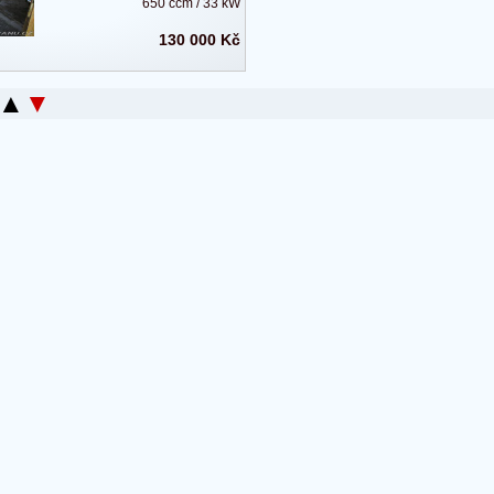
650 ccm / 33 kW
130 000 Kč
▲
▼