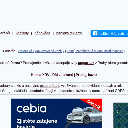
sdílet Ráj veter
teránů
|
kontakty
|
nápověda
|
nabídka reklamy
|
Partneři:
Elektrické vysokozdvižné vozíky
|
Lesní, zemědělská a komunální technika
|
autopůjčovnu? Pronajměte si vůz od autopůjčovny
taggart.cz
z Prahy, která garant
Honda XRV - Ráj veteránů | Prodej, bazar
oubory cookie a nezbytné
osobní údaje
využíváme pro individuální obsah a reklam
t Google nakládá s osobními údaji v reklamních službách v rámci nařízení GDPR s