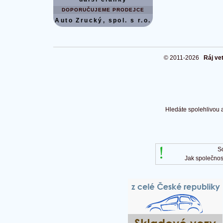
DOPORUČUJEME PRODEJCE
Auto Zrucký, spol. s r.o.
© 2011-2026
Ráj ve
Hledáte spolehlivou 
S
Jak společnos