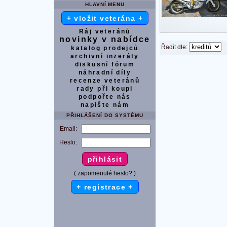
HLAVNÍ MENU
+ vložit veterána +
Ráj veteránů
novinky v nabídce
Řadit dle:
katalog prodejců
archivní inzeráty
diskusní fórum
náhradní díly
recenze veteránů
rady při koupi
podpořte nás
napište nám
PŘIHLÁŠENÍ DO SYSTÉMU
Email:
Heslo:
( zapomenuté heslo? )
+ registrace +