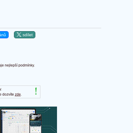
ánů
sdílet
uje nejlepší podmínky.
y.
e dozvíte
zde
.