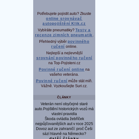
Potřebujete pojistit auto? Zkuste
online srovnávač
autopojištění Klik.cz
Vybíráte pneumatiky?
Testy a
recenze zimních pneumatik
.
Přehledný výběr
povinného
ručení
online.
Nejlepší a nejlevnější
srovnání povinného ručení
na Top-Pojisteni.cz
Povinné ručení online
na
vašeho veterána.
Povinné ručení
může stát míň.
Vážně. Vyzkoušejte Suri.cz.
ČLÁNKY
Veterán není obyčejné staré
auto.Pojištění historických vozů má
vlastní pravidla
Škoda ovládla žebříček
nejpůjčovanějších aut v roce 2025
Dovoz aut ze zahraničí: proč Češi
sází hlavně na Německo?
další články