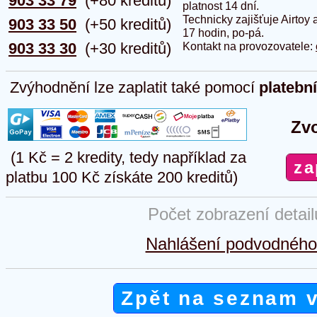
903 33 79
(+80 kreditů)
platnost 14 dní.
Technicky zajišťuje Airtoy 
903 33 50
(+50 kreditů)
17 hodin, po-pá.
903 33 30
(+30 kreditů)
Kontakt na provozovatele:
Zvýhodnění lze zaplatit také pomocí
platebn
Zvo
(1 Kč = 2 kredity, tedy například za
platbu 100 Kč získáte 200 kreditů)
Počet zobrazení detai
Nahlášení podvodného 
Zpět na seznam 