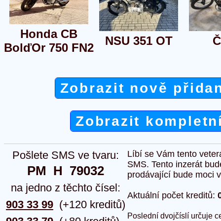
Honda CB
NSU 351 OT
Č
BolďOr 750 FN2
Zobrazit nově přida
Zobrazit kompletn
Pošlete SMS ve tvaru:
Líbí se Vám tento veter
SMS. Tento inzerát bud
PM  H  79032
prodávající bude moci vlo
na jedno z těchto čísel:
Aktuální počet kreditů:
903 33 99
(+120 kreditů)
Poslední dvojčíslí určuje