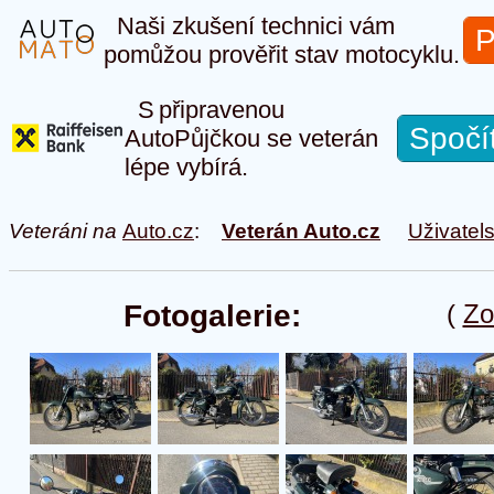
Naši zkušení technici vám
P
pomůžou prověřit stav motocyklu.
S připravenou
Spočí
AutoPůjčkou se veterán
lépe vybírá.
Veteráni na
Auto.cz
:
Veterán Auto.cz
Uživatel
Fotogalerie:
(
Zo