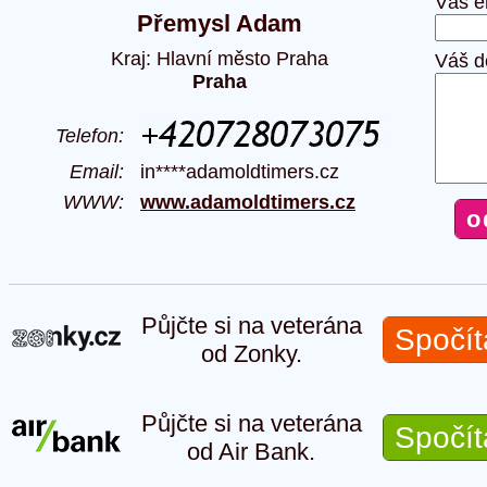
Váš e
Přemysl Adam
Kraj: Hlavní město Praha
Váš d
Praha
Telefon:
Email:
in****adamoldtimers.cz
WWW:
www.adamoldtimers.cz
Půjčte si na veterána
Spočít
od Zonky.
Půjčte si na veterána
Spočít
od Air Bank.