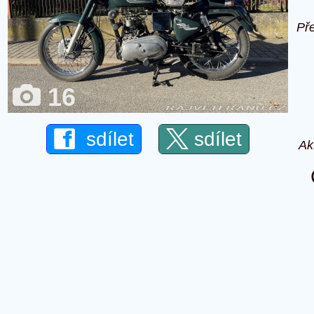
Př
16
sdílet
sdílet
Ak