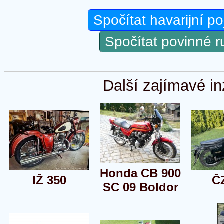
Spočítat havarijní po
Spočítat povinné 
Další zajímavé in
Honda CB 900
IŽ 350
Č
SC 09 Boldor