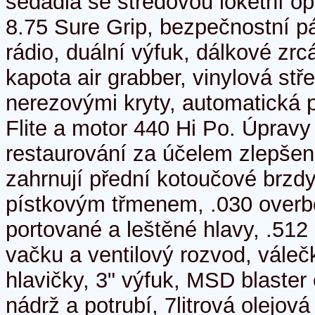
sedadla se středovou loketní op
8.75 Sure Grip, bezpečnostní pá
rádio, duální výfuk, dálkové zrc
kapota air grabber, vinylová stř
nerezovými kryty, automatická
Flite a motor 440 Hi Po. Úprav
restaurování za účelem zlepšen
zahrnují přední kotoučové brzdy
pístkovým třmenem, .030 overb
portované a leštěné hlavy, .512
vačku a ventilový rozvod, váleč
hlavičky, 3" výfuk, MSD blaster 
nádrž a potrubí, 7litrová olejov