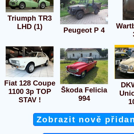
Triumph TR3
Wart
LHD (1)
Peugeot P 4
Fiat 128 Coupe
DK
Škoda Felicia
1100 3p TOP
Uni
994
STAV !
1
Zobrazit nově přida