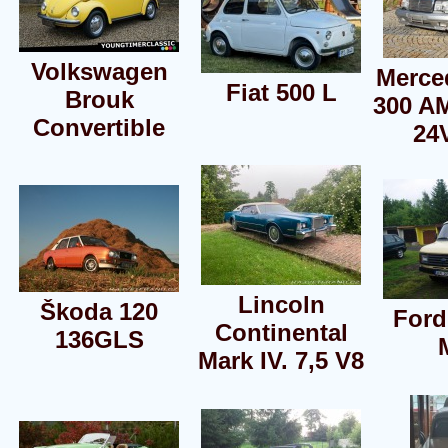
Volkswagen
Merce
Fiat 500 L
Brouk
300 A
Convertible
24
Lincoln
Škoda 120
Ford
Continental
136GLS
Mark IV. 7,5 V8