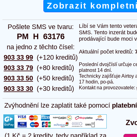
Zobrazit kompletn
Pošlete SMS ve tvaru:
Líbí se Vám tento veter
SMS. Tento inzerát bud
PM  H  63176
prodávající bude moci vlo
na jedno z těchto čísel:
Aktuální počet kreditů:
903 33 99
(+120 kreditů)
Poslední dvojčíslí určuje
903 33 79
(+80 kreditů)
platnost 14 dní.
Technicky zajišťuje Airtoy 
903 33 50
(+50 kreditů)
17 hodin, po-pá.
903 33 30
(+30 kreditů)
Kontakt na provozovatele:
Zvýhodnění lze zaplatit také pomocí
platebn
Zvo
(1 Kč = 2 kredity, tedy například za