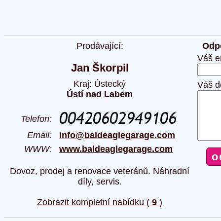
Prodávající:
Odpo
Váš e
Jan Škorpil
Kraj: Ústecký
Váš d
Ústí nad Labem
Telefon:
Email:
info@baldeaglegarage.com
WWW:
www.baldeaglegarage.com
Dovoz, prodej a renovace veteránů. Náhradní
díly, servis.
Zobrazit kompletní nabídku (
9
)