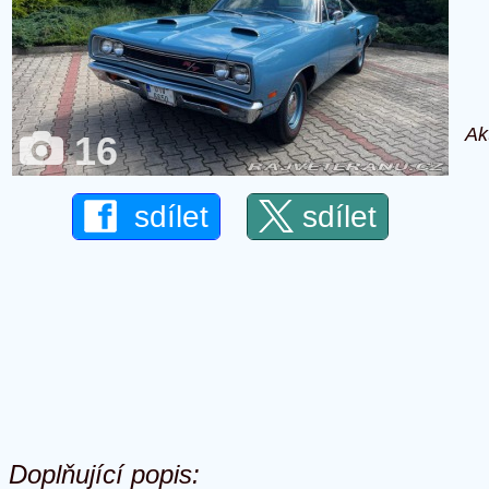
Ak
16
sdílet
sdílet
Doplňující popis: