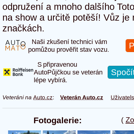
odpružení a mnoho dalšího Toto
na show a určitě potěší! Vůz je
značkách.
Naši zkušení technici vám
P
pomůžou prověřit stav vozu.
S připravenou
Spočí
AutoPůjčkou se veterán
lépe vybírá.
Veteráni na
Auto.cz
:
Veterán Auto.cz
Uživatel
Fotogalerie:
(
Zo