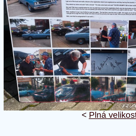
<
Plná velikos