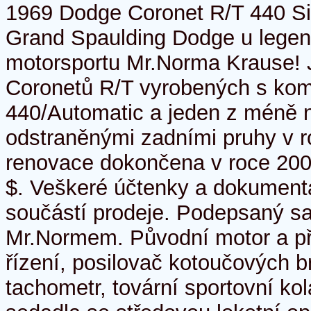
1969 Dodge Coronet R/T 440 S
Grand Spaulding Dodge u lege
motorsportu Mr.Norma Krause! 
Coronetů R/T vyrobených s kom
440/Automatic a jeden z méně 
odstraněnými zadními pruhy v 
renovace dokončena v roce 200
$. Veškeré účtenky a dokument
součástí prodeje. Podepsaný 
Mr.Normem. Původní motor a př
řízení, posilovač kotoučových br
tachometr, tovární sportovní ko