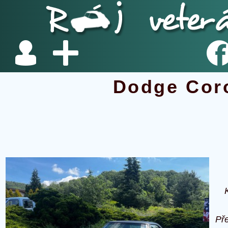
Dodge Cor
Př