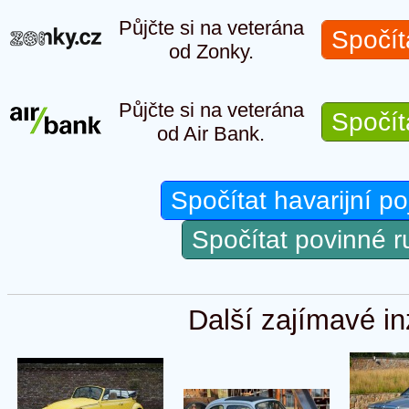
Půjčte si na veterána
Spočít
od Zonky.
Půjčte si na veterána
Spočít
od Air Bank.
Spočítat havarijní po
Spočítat povinné 
Další zajímavé in