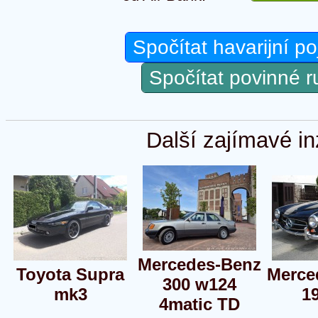
Spočítat havarijní po
Spočítat povinné 
Další zajímavé in
Mercedes-Benz
Toyota Supra
Merce
300 w124
mk3
1
4matic TD