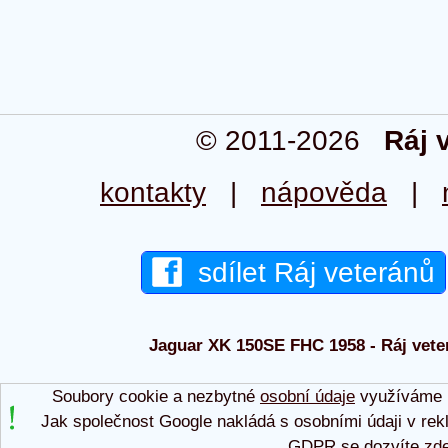
© 2011-2026
Ráj 
kontakty
|
nápověda
|
sdílet Ráj veteránů
Jaguar XK 150SE FHC 1958 - Ráj veter
Soubory cookie a nezbytné
osobní údaje
využíváme p
Jak společnost Google nakládá s osobními údaji v rek
GDPR se dozvíte
zd