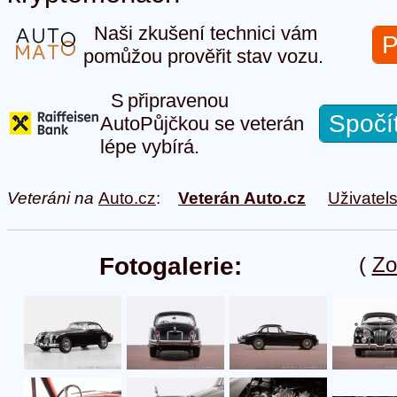
Naši zkušení technici vám
P
pomůžou prověřit stav vozu.
S připravenou
Spočí
AutoPůjčkou se veterán
lépe vybírá.
Veteráni na
Auto.cz
:
Veterán Auto.cz
Uživatel
Fotogalerie:
(
Zo