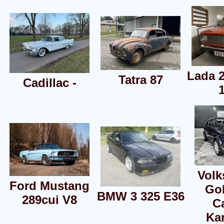
Lada 
Tatra 87
Cadillac -
Vol
Ford Mustang
Go
BMW 3 325 E36
289cui V8
C
Ka