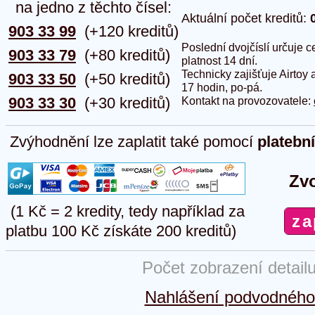
na jedno z těchto čísel:
Aktuální počet kreditů:
903 33 99
(+120 kreditů)
Poslední dvojčíslí určuje
903 33 79
(+80 kreditů)
platnost 14 dní.
Technicky zajišťuje Airtoy 
903 33 50
(+50 kreditů)
17 hodin, po-pá.
903 33 30
(+30 kreditů)
Kontakt na provozovatele:
Zvýhodnění lze zaplatit také pomocí
platebn
Zvo
(1 Kč = 2 kredity, tedy například za
platbu 100 Kč získáte 200 kreditů)
Počet zobrazení detail
Nahlášení podvodného 