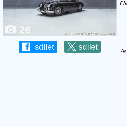
Př
26
sdílet
sdílet
Ak