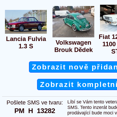
Fiat 
Lancia Fulvia
Volkswagen
1100
1.3 S
Brouk Dědek
S
Zobrazit nově přida
Zobrazit kompletn
Pošlete SMS ve tvaru:
Líbí se Vám tento veter
SMS. Tento inzerát bud
PM  H  13282
prodávající bude moci vlo