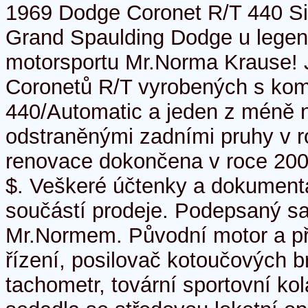
1969 Dodge Coronet R/T 440 S
Grand Spaulding Dodge u lege
motorsportu Mr.Norma Krause! 
Coronetů R/T vyrobených s kom
440/Automatic a jeden z méně 
odstraněnými zadními pruhy v 
renovace dokončena v roce 200
$. Veškeré účtenky a dokument
součástí prodeje. Podepsaný 
Mr.Normem. Původní motor a př
řízení, posilovač kotoučových br
tachometr, tovární sportovní ko