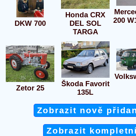
Merce
Honda CRX
200 W
DKW 700
DEL SOL
TARGA
Volks
Škoda Favorit
Zetor 25
135L
Zobrazit nově přida
Zobrazit kompletn