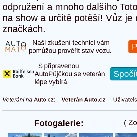
odpružení a mnoho dalšího Toto
na show a určitě potěší! Vůz je
značkách.
Naši zkušení technici vám
P
pomůžou prověřit stav vozu.
S připravenou
Spočí
AutoPůjčkou se veterán
lépe vybírá.
Veteráni na
Auto.cz
:
Veterán Auto.cz
Uživatel
Fotogalerie:
(
Zo