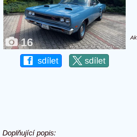
Ak
16
sdílet
sdílet
Doplňující popis: