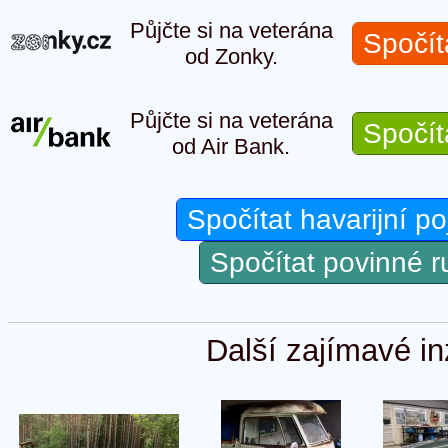
Půjčte si na veterána
Spočít
od Zonky.
Půjčte si na veterána
Spočít
od Air Bank.
Spočítat havarijní po
Spočítat povinné 
Další zajímavé in