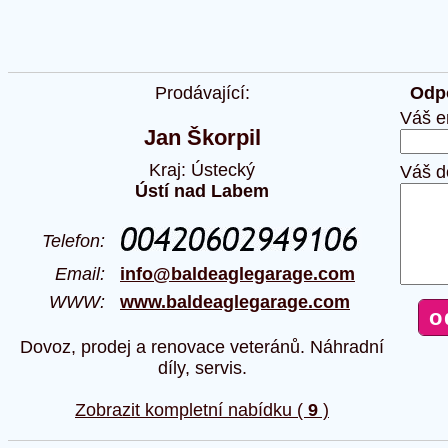
Prodávající:
Odpo
Váš e
Jan Škorpil
Kraj: Ústecký
Váš d
Ústí nad Labem
Telefon:
Email:
info@baldeaglegarage.com
WWW:
www.baldeaglegarage.com
Dovoz, prodej a renovace veteránů. Náhradní
díly, servis.
Zobrazit kompletní nabídku (
9
)