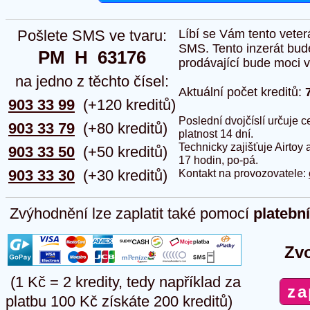
Pošlete SMS ve tvaru:
Líbí se Vám tento veter
SMS. Tento inzerát bud
PM  H  63176
prodávající bude moci vlo
na jedno z těchto čísel:
Aktuální počet kreditů:
903 33 99
(+120 kreditů)
Poslední dvojčíslí určuje
903 33 79
(+80 kreditů)
platnost 14 dní.
Technicky zajišťuje Airtoy 
903 33 50
(+50 kreditů)
17 hodin, po-pá.
903 33 30
(+30 kreditů)
Kontakt na provozovatele:
Zvýhodnění lze zaplatit také pomocí
platebn
Zvo
(1 Kč = 2 kredity, tedy například za
platbu 100 Kč získáte 200 kreditů)