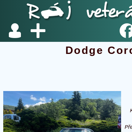
Dodge Cor
Př