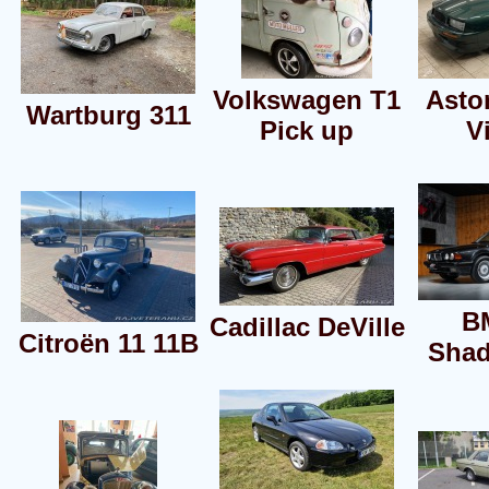
Volkswagen T1
Asto
Wartburg 311
Pick up
V
B
Cadillac DeVille
Citroën 11 11B
Shad