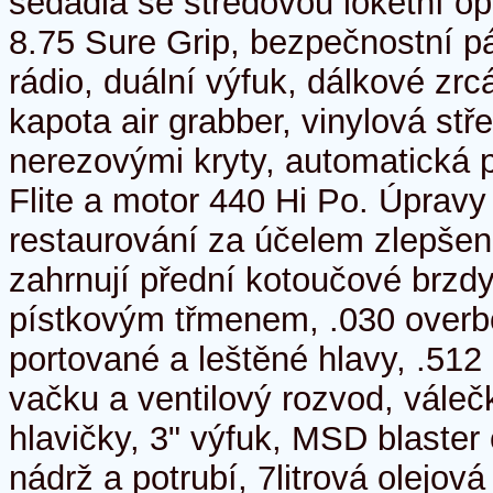
sedadla se středovou loketní op
8.75 Sure Grip, bezpečnostní pá
rádio, duální výfuk, dálkové zrc
kapota air grabber, vinylová stř
nerezovými kryty, automatická
Flite a motor 440 Hi Po. Úprav
restaurování za účelem zlepšen
zahrnují přední kotoučové brzdy
pístkovým třmenem, .030 overb
portované a leštěné hlavy, .512
vačku a ventilový rozvod, váleč
hlavičky, 3" výfuk, MSD blaster 
nádrž a potrubí, 7litrová olejov