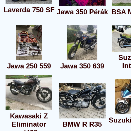
Laverda 750 SF
Jawa 350 Pérák
BSA 
Suz
in
Jawa 250 559
Jawa 350 639
Kawasaki Z
Suzuk
Eliminator
BMW R R35