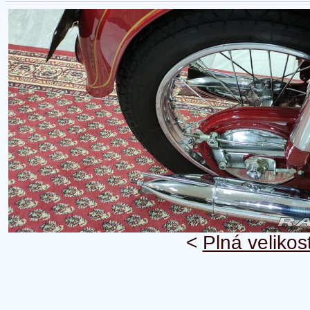
<
Plná velikos