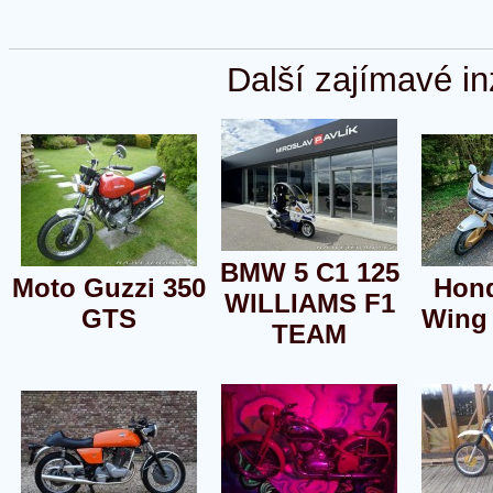
Další zajímavé in
BMW 5 C1 125
Moto Guzzi 350
Hon
WILLIAMS F1
GTS
Wing
TEAM