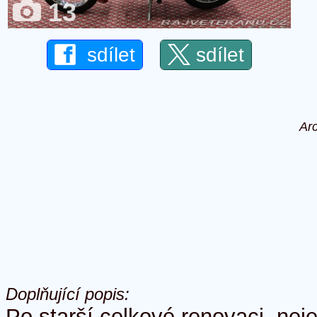
13
sdílet
sdílet
Ar
Doplňující popis:
Po starší celkové renovaci, neje