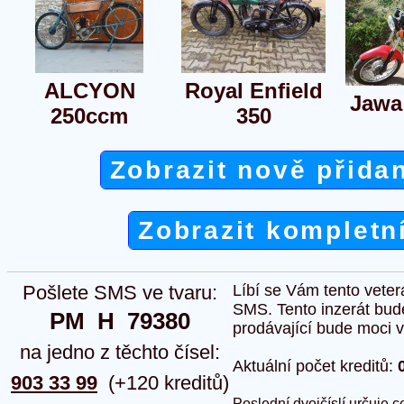
ALCYON
Royal Enfield
Jawa
250ccm
350
Zobrazit nově přida
Zobrazit kompletn
Pošlete SMS ve tvaru:
Líbí se Vám tento veter
SMS. Tento inzerát bud
PM  H  79380
prodávající bude moci vlo
na jedno z těchto čísel:
Aktuální počet kreditů:
903 33 99
(+120 kreditů)
Poslední dvojčíslí určuje