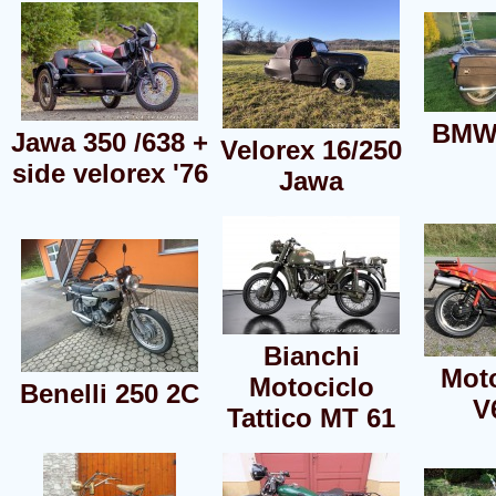
BMW
Jawa 350 /638 +
Velorex 16/250
side velorex '76
Jawa
Bianchi
Mot
Motociclo
Benelli 250 2C
V
Tattico MT 61