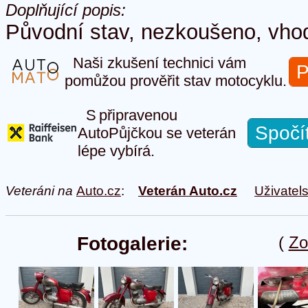
Doplňující popis:
Původní stav, nezkoušeno, vhod
Naši zkušení technici vám
P
pomůžou prověřit stav motocyklu.
S připravenou
Spočí
AutoPůjčkou se veterán
lépe vybírá.
Veteráni na
Auto.cz
:
Veterán Auto.cz
Uživatel
Fotogalerie:
(
Zo