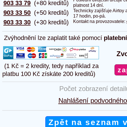
903 33 79
(+80 kreditů)
platnost 14 dní.
Technicky zajišťuje Airtoy 
903 33 50
(+50 kreditů)
17 hodin, po-pá.
903 33 30
(+30 kreditů)
Kontakt na provozovatele:
Zvýhodnění lze zaplatit také pomocí
platebn
Zvo
(1 Kč = 2 kredity, tedy například za
platbu 100 Kč získáte 200 kreditů)
Počet zobrazení detai
Nahlášení podvodného 
Zpět na seznam 