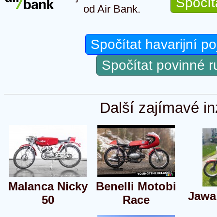
Spočít
od Air Bank.
Spočítat havarijní po
Spočítat povinné 
Další zajímavé in
Malanca Nicky
Benelli Motobi
Jawa
50
Race