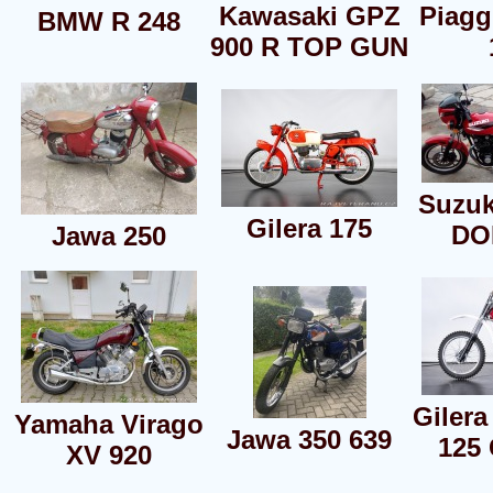
Kawasaki GPZ
Piagg
BMW R 248
900 R TOP GUN
Suzuk
Gilera 175
DO
Jawa 250
Giler
Yamaha Virago
Jawa 350 639
125
XV 920