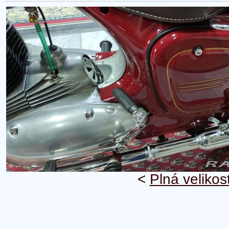
<
Plná velikos