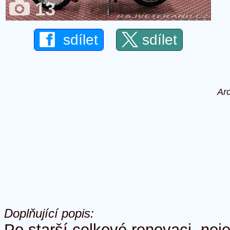
13
sdílet
sdílet
Ar
Doplňující popis:
Po starší celkové renovaci, neje