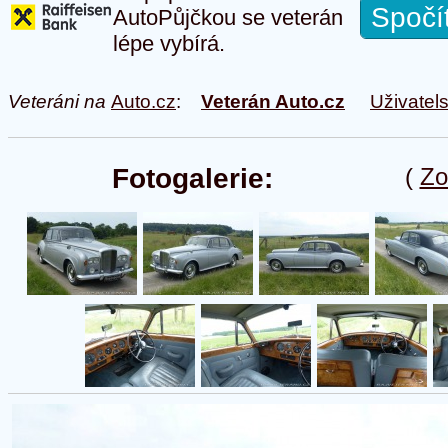
Spočí
AutoPůjčkou se veterán
lépe vybírá.
Veteráni na
Auto.cz
:
Veterán Auto.cz
Uživatel
Fotogalerie:
(
Zo