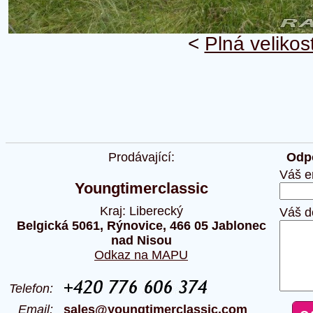
<
Plná velikos
Prodávající:
Odpo
Váš e
Youngtimerclassic
Kraj: Liberecký
Váš d
Belgická 5061, Rýnovice, 466 05 Jablonec
nad Nisou
Odkaz na MAPU
Telefon:
Email:
sales@youngtimerclassic.com