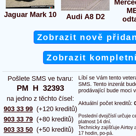
Merce
MB
Jaguar Mark 10
Audi A8 D2
odt
Zobrazit nově přida
Zobrazit kompletn
Pošlete SMS ve tvaru:
Líbí se Vám tento veter
SMS. Tento inzerát bud
PM  H  32393
prodávající bude moci vlo
na jedno z těchto čísel:
Aktuální počet kreditů:
903 33 99
(+120 kreditů)
Poslední dvojčíslí určuje
903 33 79
(+80 kreditů)
platnost 14 dní.
Technicky zajišťuje Airtoy 
903 33 50
(+50 kreditů)
17 hodin, po-pá.