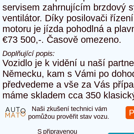
servisem zahrnujícím brzdový 
ventilátor. Díky posilovači říze
motoru je jízda pohodlná a pla
€73 500,-. Časově omezeno.
Doplňující popis:
Vozidlo je k vidění u naší partne
Německu, kam s Vámi po dohod
předvedeme a vše za Vás přípa
máme skladem cca 350 klasick
Naši zkušení technici vám
P
pomůžou prověřit stav vozu.
S připravenou