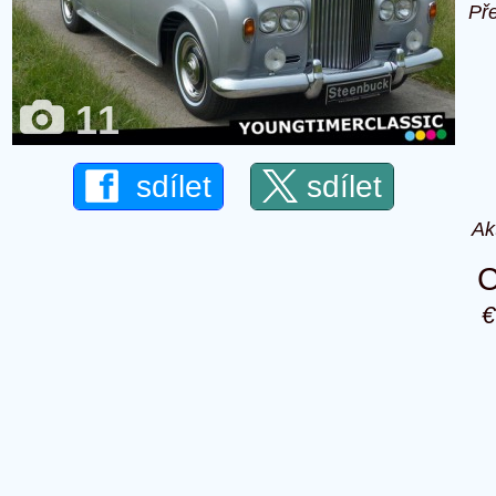
Př
11
sdílet
sdílet
Ak
C
€