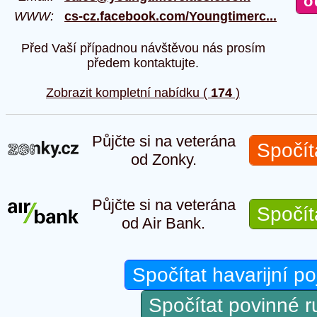
WWW:
cs-cz.facebook.com/Youngtimerc...
Před Vaší případnou návštěvou nás prosím
předem kontaktujte.
Zobrazit kompletní nabídku (
174
)
Půjčte si na veterána
Spočít
od Zonky.
Půjčte si na veterána
Spočít
od Air Bank.
Spočítat havarijní po
Spočítat povinné 