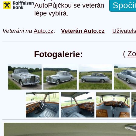
Spočí
AutoPůjčkou se veterán
lépe vybírá.
Veteráni na
Auto.cz
:
Veterán Auto.cz
Uživatel
Fotogalerie:
(
Zo