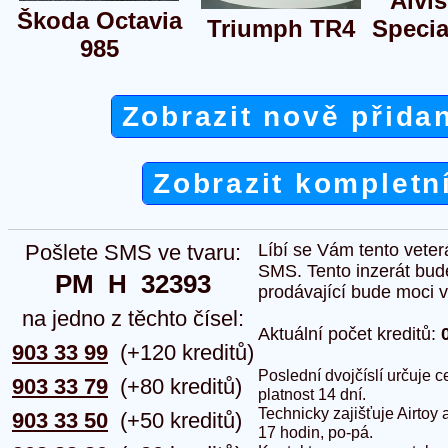
Alvi
Škoda Octavia
Triumph TR4
Specia
985
Zobrazit nově přida
Zobrazit kompletn
Pošlete SMS ve tvaru:
Líbí se Vám tento veter
SMS. Tento inzerát bud
PM  H  32393
prodávající bude moci vlo
na jedno z těchto čísel:
Aktuální počet kreditů:
903 33 99
(+120 kreditů)
Poslední dvojčíslí určuje
903 33 79
(+80 kreditů)
platnost 14 dní.
Technicky zajišťuje Airtoy 
903 33 50
(+50 kreditů)
17 hodin, po-pá.