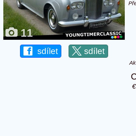
Př
11
sdílet
sdílet
Ak
C
€