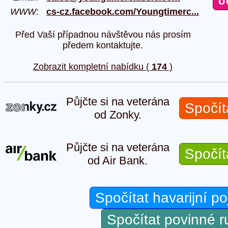
WWW:
cs-cz.facebook.com/Youngtimerc...
Před Vaší případnou návštěvou nás prosím
předem kontaktujte.
Zobrazit kompletní nabídku (
174
)
Půjčte si na veterána
Spočít
od Zonky.
Půjčte si na veterána
Spočít
od Air Bank.
Spočítat havarijní po
Spočítat povinné 