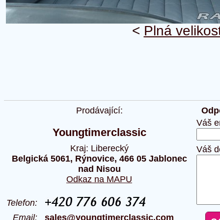
<
Plná velikos
Prodávající:
Odpo
Váš e
Youngtimerclassic
Kraj: Liberecký
Váš d
Belgická 5061, Rýnovice, 466 05 Jablonec
nad Nisou
Odkaz na MAPU
Telefon:
Email:
sales@youngtimerclassic.com