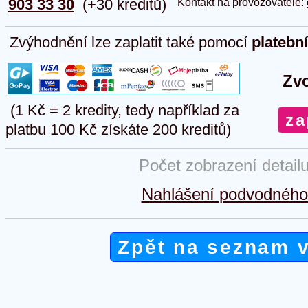
903 33 30
(+30 kreditů)
Kontakt na provozovatele:
Zvýhodnění lze zaplatit také pomocí
platebn
Zvo
(1 Kč = 2 kredity, tedy například za
platbu 100 Kč získáte 200 kreditů)
Počet zobrazení detail
Nahlášení podvodného 
Zpět na seznam 