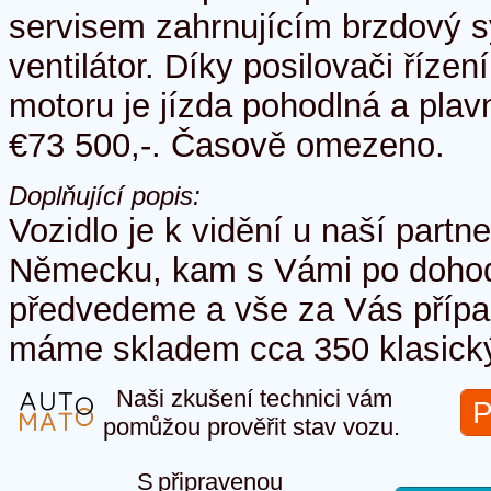
servisem zahrnujícím brzdový 
ventilátor. Díky posilovači říze
motoru je jízda pohodlná a pla
€73 500,-. Časově omezeno.
Doplňující popis:
Vozidlo je k vidění u naší partne
Německu, kam s Vámi po dohod
předvedeme a vše za Vás přípa
máme skladem cca 350 klasick
Naši zkušení technici vám
P
pomůžou prověřit stav vozu.
S připravenou