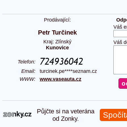
Prodávající:
Odpo
Váš e
Petr Turčinek
Kraj: Zlínský
Váš d
Kunovice
Telefon:
Email:
turcinek.pe****seznam.cz
WWW:
www.vaseauta.cz
Půjčte si na veterána
Spočít
od Zonky.