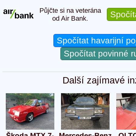
Půjčte si na veterána
Spočít
od Air Bank.
Spočítat havarijní po
Spočítat povinné 
Další zajímavé in
Škoda MTX 7-
Mercedes-Benz
OLTC