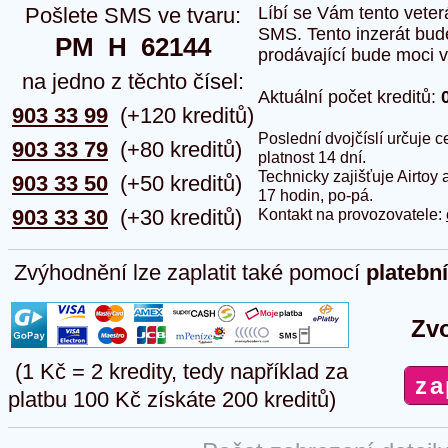
Pošlete SMS ve tvaru:
Líbí se Vám tento veter
SMS. Tento inzerát bud
PM  H  62144
prodávající bude moci vlo
na jedno z těchto čísel:
Aktuální počet kreditů:
903 33 99
(+120 kreditů)
Poslední dvojčíslí určuje
903 33 79
(+80 kreditů)
platnost 14 dní.
Technicky zajišťuje Airtoy 
903 33 50
(+50 kreditů)
17 hodin, po-pá.
903 33 30
(+30 kreditů)
Kontakt na provozovatele:
Zvýhodnění lze zaplatit také pomocí
platebn
Zvo
(1 Kč = 2 kredity, tedy například za
platbu 100 Kč získáte 200 kreditů)