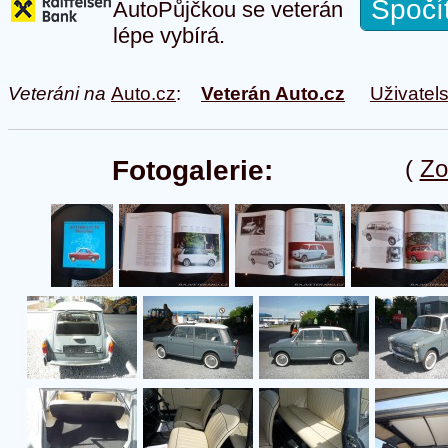
Spočí
AutoPůjčkou se veterán
lépe vybírá.
Veteráni na
Auto.cz
:
Veterán Auto.cz
Uživatel
Fotogalerie:
(
Zo