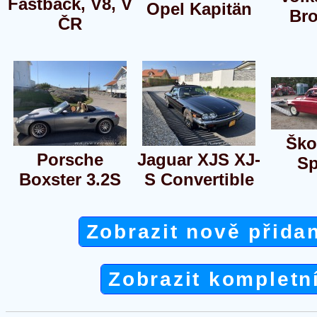
Fastback, V8, V
Opel Kapitän
Bro
ČR
Ško
Porsche
Jaguar XJS XJ-
Sp
Boxster 3.2S
S Convertible
Zobrazit nově přida
Zobrazit kompletn