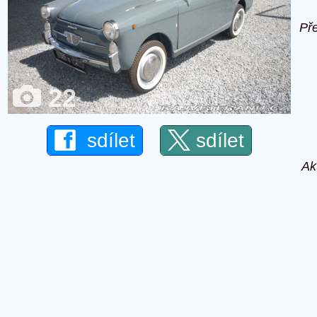
Př
22
sdílet
sdílet
Ak