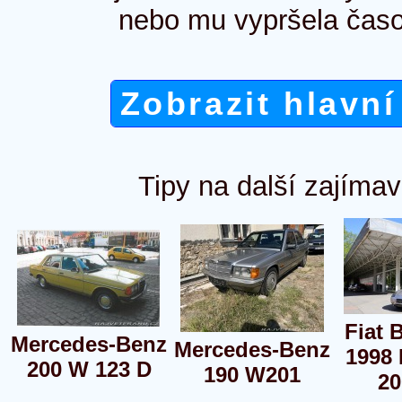
nebo mu vypršela časo
Zobrazit hlavní
Tipy na další zajímav
Fiat 
Mercedes-Benz
Mercedes-Benz
1998
200 W 123 D
190 W201
2