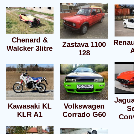
Chenard &
Renau
Zastava 1100
Walcker 3litre
128
Jagua
Kawasaki KL
Volkswagen
Se
KLR A1
Corrado G60
Conv