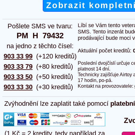
Zobrazit kompletn
Pošlete SMS ve tvaru:
Líbí se Vám tento veter
SMS. Tento inzerát bud
PM  H  79432
prodávající bude moci vlo
na jedno z těchto čísel:
Aktuální počet kreditů:
903 33 99
(+120 kreditů)
Poslední dvojčíslí určuje
903 33 79
(+80 kreditů)
platnost 14 dní.
Technicky zajišťuje Airtoy 
903 33 50
(+50 kreditů)
17 hodin, po-pá.
903 33 30
(+30 kreditů)
Kontakt na provozovatele:
Zvýhodnění lze zaplatit také pomocí
platebn
Zvo
(1 Kč = 2 kredity, tedy například za