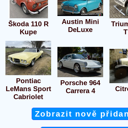
Austin Mini
Škoda 110 R
Triu
DeLuxe
Kupe
T
Pontiac
Porsche 964
LeMans Sport
Cit
Carrera 4
Cabriolet
Zobrazit nově přida