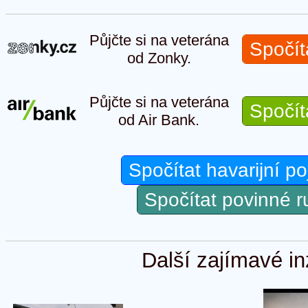
Půjčte si na veterána
Spočít
od Zonky.
Půjčte si na veterána
Spočít
od Air Bank.
Spočítat havarijní po
Spočítat povinné 
Další zajímavé in