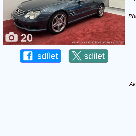
Př
20
sdílet
sdílet
Ak