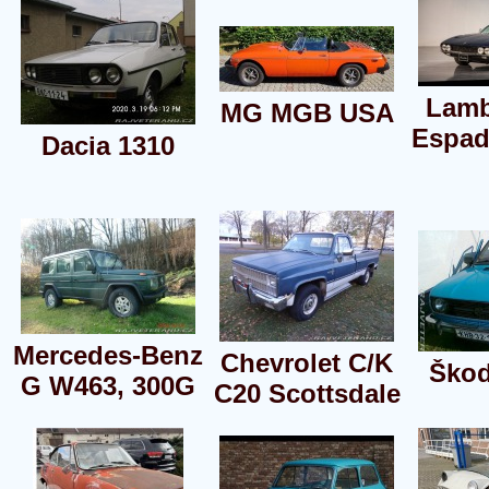
Lamb
MG MGB USA
Espad
Dacia 1310
Mercedes-Benz
Chevrolet C/K
Škod
G W463, 300G
C20 Scottsdale