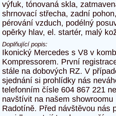
výfuk, tónovaná skla, zatmaven
shrnovací střecha, zadní pohon
pérování vzduch, podélný posu
opěrky hlav, el. startér, malý k
Doplňující popis:
Ikonický Mercedes s V8 v komb
Kompressorem. První registrace
stále na dobových RZ. V přípa
sjednání si prohlídky nás neváh
telefonním čísle 604 867 221 ne
navštívit na našem showroomu 
Radotíně. Před návštěvou nás p