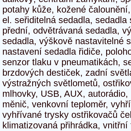
potahy kůže, kožené čalounění,
el. seřiditelná sedadla, sedadla
přední, odvětrávaná sedadla, v
sedadla, výškově nastavitelné s
nastavení sedadla řidiče, poloh
senzor tlaku v pneumatikách, s
brzdových destiček, zadní světl
výstražných světlometů, ostřik
mlhovky, USB, AUX, autorádio,
měnič, venkovní teploměr, vyhř
vyhřívané trysky ostřikovačů čel
klimatizovaná přihrádka, vnitřní