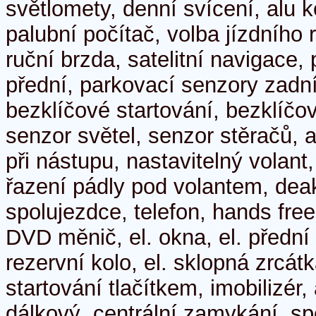
světlomety, denní svícení, alu k
palubní počítač, volba jízdního 
ruční brzda, satelitní navigace,
přední, parkovací senzory zadní
bezklíčové startování, bezklíč
senzor světel, senzor stěračů, a
při nástupu, nastavitelný volant,
řazení pádly pod volantem, dea
spolujezdce, telefon, hands fre
DVD měnič, el. okna, el. přední
rezervní kolo, el. sklopná zrcátk
startování tlačítkem, imobilizér,
dálkový, centrální zamykání, sp