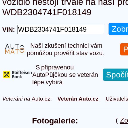
vozidlo nestojí trvale na naší p
WDB2304741F018149
VIN:
Naši zkušení technici vám
P
pomůžou prověřit stav vozu.
S připravenou
Spočí
AutoPůjčkou se veterán
lépe vybírá.
Veteráni na
Auto.cz
:
Veterán Auto.cz
Uživatel
Fotogalerie:
(
Zo