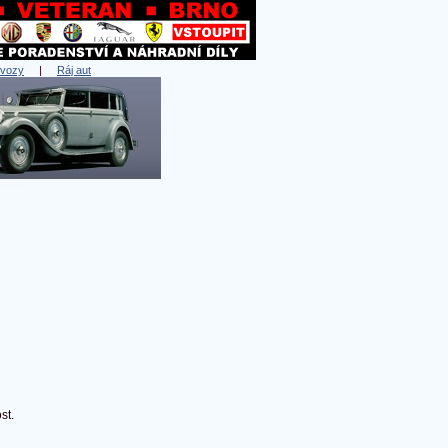
 vozy
|
Ráj aut
st.