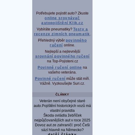
Potřebujete pojistit auto? Zkuste
online srovnávač
autopojištění Klik.cz
Vybíráte pneumatiky?
Testy a
recenze zimních pneumatik
.
Přehledný výběr
povinného
ručení
online.
Nejlepší a nejlevnější
srovnání povinného ručení
na Top-Pojisteni.cz
Povinné ručení online
na
vašeho veterána.
Povinné ručení
může stát míň.
Vážně. Vyzkoušejte Suri.cz.
ČLÁNKY
Veterán není obyčejné staré
auto.Pojištění historických vozů má
vlastní pravidla
Škoda ovládla žebříček
nejpůjčovanějších aut v roce 2025
Dovoz aut ze zahraničí: proč Češi
sází hlavně na Německo?
další články