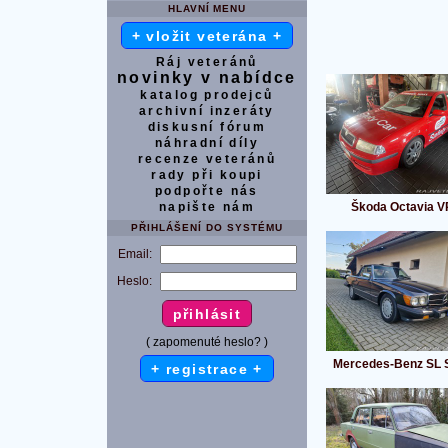
HLAVNÍ MENU
+ vložit veterána +
Ráj veteránů
novinky v nabídce
katalog prodejců
archivní inzeráty
diskusní fórum
náhradní díly
recenze veteránů
rady při koupi
podpořte nás
napište nám
Škoda Octavia 
PŘIHLÁŠENÍ DO SYSTÉMU
Email:
Heslo:
( zapomenuté heslo? )
Mercedes-Benz SL 
+ registrace +