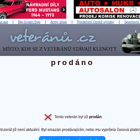
a aut
|
Big Green Egg
|
Army shop
|
Povlečení české výroby
|
Sportovní
prodáno
Tento veterán byl již
prodán
.
Inzerát již není aktuální. Byl smazán prodávajícím, nebo mu vypršela časová platno