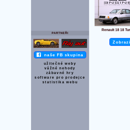
Renault 18 18 Tu
PARTNEŘI
Zobrazi
naše FB skupina
užitečné weby
vážné nehody
zábavné hry
software pro prodejce
statistika webu