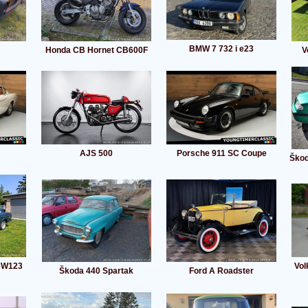
BMW 7 732 i e23
Honda CB Hornet CB600F
V
AJS 500
Porsche 911 SC Coupe
Škod
 W123
Vol
Škoda 440 Spartak
Ford A Roadster