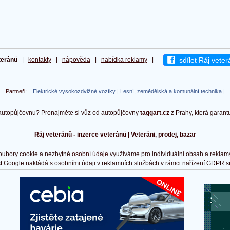
sdílet Ráj veter
teránů
|
kontakty
|
nápověda
|
nabídka reklamy
|
Partneři:
Elektrické vysokozdvižné vozíky
|
Lesní, zemědělská a komunální technika
|
autopůjčovnu? Pronajměte si vůz od autopůjčovny
taggart.cz
z Prahy, která garant
Ráj veteránů - inzerce veteránů | Veteráni, prodej, bazar
oubory cookie a nezbytné
osobní údaje
využíváme pro individuální obsah a reklam
t Google nakládá s osobními údaji v reklamních službách v rámci nařízení GDPR s