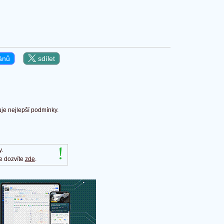
ánů
sdílet
uje nejlepší podmínky.
y.
e dozvíte
zde
.