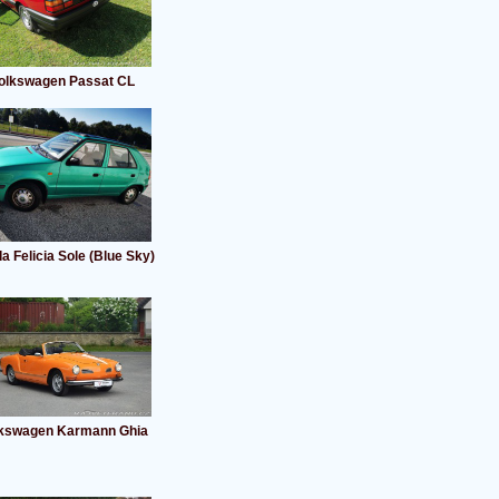
olkswagen Passat CL
a Felicia Sole (Blue Sky)
kswagen Karmann Ghia