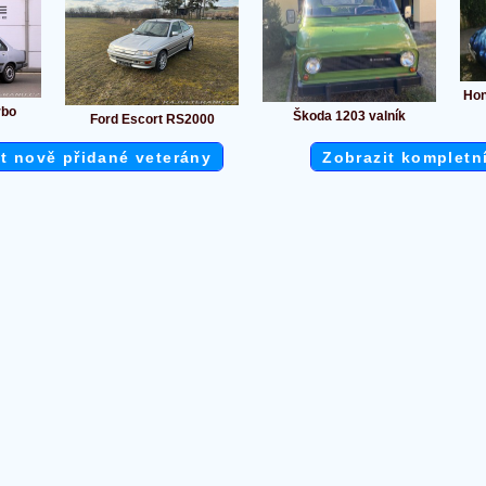
Hon
rbo
Škoda 1203 valník
Ford Escort RS2000
t nově přidané veterány
Zobrazit kompletn