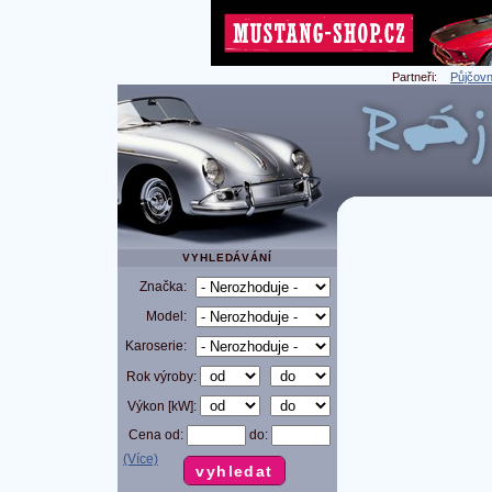
Partneři:
Půjčovn
VYHLEDÁVÁNÍ
Značka:
Model:
Karoserie:
Rok výroby:
Výkon [kW]:
Cena od:
do:
(Více)