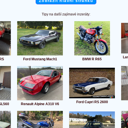
Zobrazit hlavní stránku
Tipy na další zajímavé inzeráty:
La
VRS
Ford Mustang Mach1
BMW R R65
Ford Capri RS 2600
SL560
Renault Alpine A310 V6