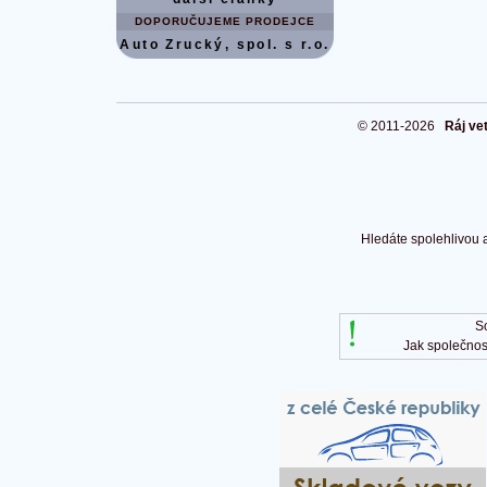
DOPORUČUJEME PRODEJCE
Auto Zrucký, spol. s r.o.
© 2011-2026
Ráj ve
Hledáte spolehlivou 
S
Jak společnos