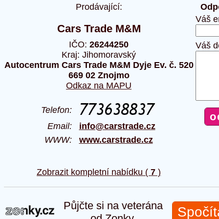
Prodávající:
Odpo
Váš e
Cars Trade M&M
IČO:
26244250
Váš d
Kraj: Jihomoravský
Autocentrum Cars Trade M&M Dyje Ev. č. 520
669 02 Znojmo
Odkaz na MAPU
Telefon:
Email:
info@carstrade.cz
WWW:
www.carstrade.cz
Zobrazit kompletní nabídku (
7
)
Půjčte si na veterána
Spočít
od Zonky.