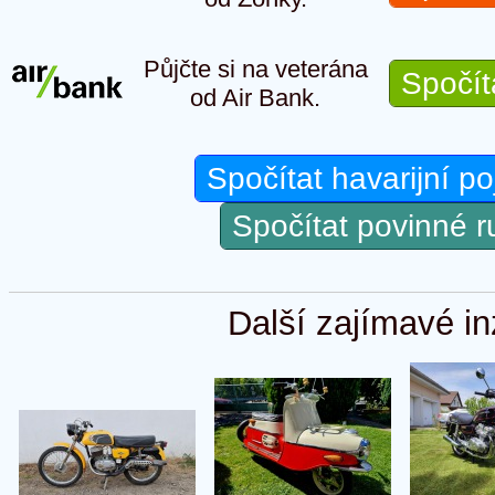
Půjčte si na veterána
Spočít
od Air Bank.
Spočítat havarijní po
Spočítat povinné 
Další zajímavé in