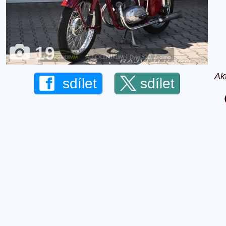
19
Ak
sdílet
sdílet