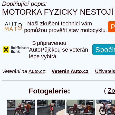
Doplňující popis:
MOTORKA FYZICKY NESTOJÍ
Naši zkušení technici vám
P
pomůžou prověřit stav motocyklu.
S připravenou
Spočí
AutoPůjčkou se veterán
lépe vybírá.
Veteráni na
Auto.cz
:
Veterán Auto.cz
Uživatel
Fotogalerie:
(
Zo