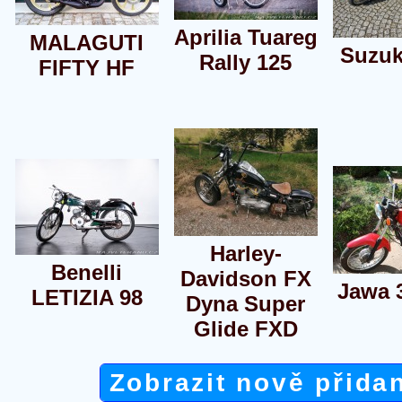
Aprilia Tuareg
MALAGUTI
Suzuk
Rally 125
FIFTY HF
Harley-
Benelli
Davidson FX
Jawa 
LETIZIA 98
Dyna Super
Glide FXD
Zobrazit nově přida