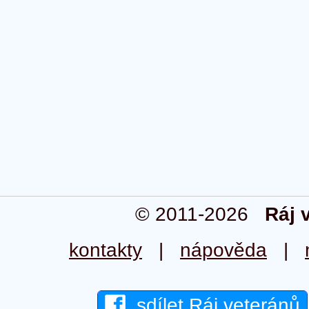
© 2011-2026
Ráj 
kontakty
|
nápověda
|
sdílet Ráj veteránů