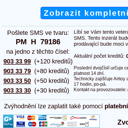
Zobrazit kompletn
Pošlete SMS ve tvaru:
Líbí se Vám tento veter
SMS. Tento inzerát bud
PM  H  79186
prodávající bude moci vlo
na jedno z těchto čísel:
Aktuální počet kreditů:
903 33 99
(+120 kreditů)
Poslední dvojčíslí určuje
903 33 79
(+80 kreditů)
platnost 14 dní.
Technicky zajišťuje Airtoy 
903 33 50
(+50 kreditů)
17 hodin, po-pá.
903 33 30
(+30 kreditů)
Kontakt na provozovatele:
Zvýhodnění lze zaplatit také pomocí
platebn
Zvo