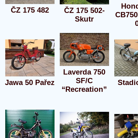
Hon
ČZ 175 482
ČZ 175 502-
CB750
Skutr
Laverda 750
SF/C
Jawa 50 Pařez
Stadi
“Recreation”