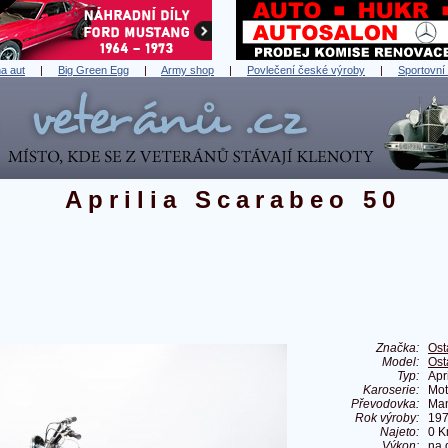
a aut
|
Big Green Egg
|
Army shop
|
Povlečení české výroby
|
Sportovní
Aprilia Scarabeo 50
Značka:
Ost
Model:
Ost
Typ:
Apr
Karoserie:
Mot
Převodovka:
Man
Rok výroby:
19
Najeto:
0 
Výkon:
na 