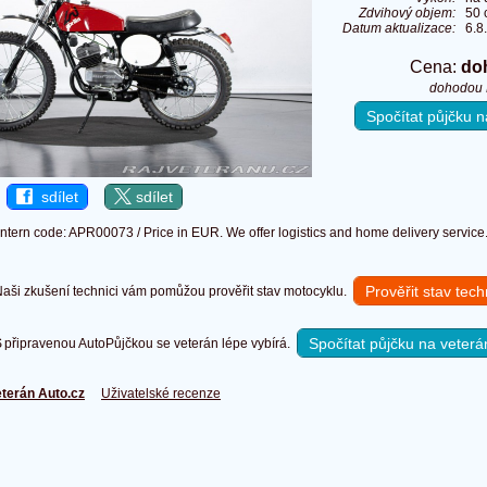
Zdvihový objem:
50 
Datum aktualizace:
6.8
Cena:
do
dohodou
Spočítat půjčku
sdílet
sdílet
Intern code: APR00073 / Price in EUR. We offer logistics and home delivery service
Prověřit stav tec
ši zkušení technici vám pomůžou prověřit stav motocyklu.
Spočítat půjčku na veterá
připravenou AutoPůjčkou se veterán lépe vybírá.
terán Auto.cz
Uživatelské recenze