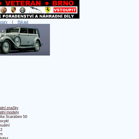
 vozy
|
Ráj aut
atní značky
atní modely
ilia Scarabeo 50
ocykl
uální
72
Km
dotaz