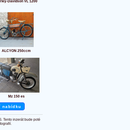
rley-Davidson VL 1200
ALCYON 250ccm
Mz 150 es
í nabídku
S. Tento inzerát bude poté
ografií.