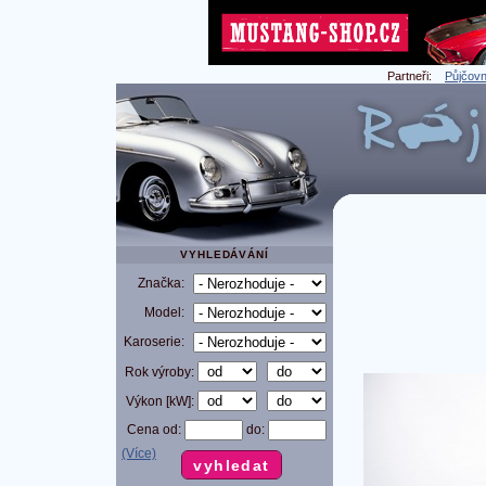
Partneři:
Půjčovn
VYHLEDÁVÁNÍ
Značka:
Model:
Karoserie:
Rok výroby:
Výkon [kW]:
Cena od:
do:
(Více)