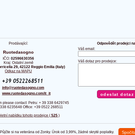
Prodávající:
Odpovědět prodejci na 
Váš email:
Ruotedasogno
IČO:
02596630356
Váš dotaz pro prodejce:
Kraj: Ostatní země
rricella 29, 42122 Reggio Emilia (Italy)
Odkaz na MAPU
:
:
info@ruotedasogno.com
:
www.ruotedasogno.com/it_it
n please contact: Petru: + 39 338 6429745
9 338 6235648 Office: +39 0522 268511
letní nabídku tohoto prodejce (
525
)
ůjčte si na veterána od Zonky. Úrok od 3,99%, žádné skryté poplatky.
Spočít