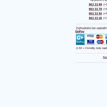
na jedno z tě
903 33 99
(+1
903 33 79
(+8
903 33 50
(+5
903 33 30
(+3
Zvýhodnění lze zaplatit
GoPay
:
(1 Kč = 2 kredity, tedy nap
Na