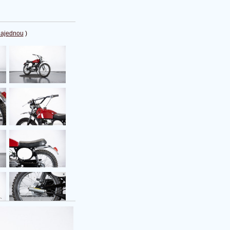
najednou
)