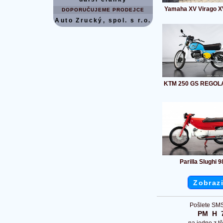
Yamaha XV Virago 
DOPORUČUJEME PRODEJCE
Auto Zrucký, spol. s r.o.
KTM 250 GS REGOLA
Parilla Slughi 9
Zobrazi
Pošlete SMS
PM  H  