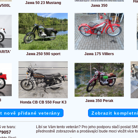
Ha
Jawa 50 23 Mustang
XV500L
Jawa 350
RITA'
Jawa 250 590 sport
Jawa 175 Villiers
8
Jawa 350 Perak
Honda CB CB 550 Four K3
t nově přidané veterány
Zobrazit kompletn
 ve tvaru:
Líbí se Vám tento veterán? Pro jeho podporu stačí poslat SM
přednostně zobrazován a prodávající bude moci vložit více fot
79057