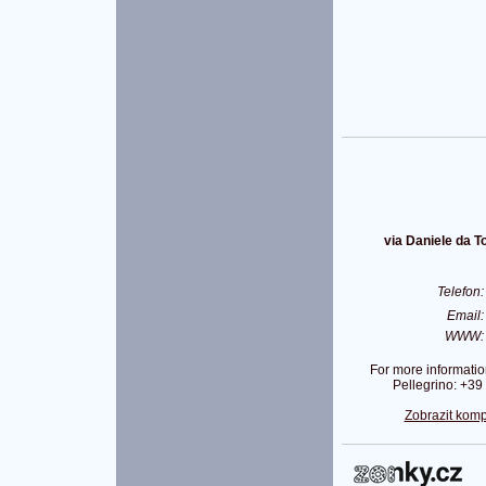
via Daniele da To
Telefon
Email
WWW
For more informatio
Pellegrino: +3
Zobrazit komp
P