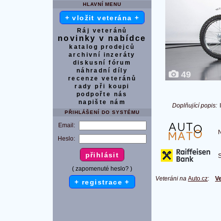
HLAVNÍ MENU
+ vložit veterána +
Ráj veteránů
novinky v nabídce
katalog prodejců
archivní inzeráty
diskusní fórum
náhradní díly
49
recenze veteránů
rady při koupi
podpořte nás
napište nám
Doplňující popis:
PŘIHLÁŠENÍ DO SYSTÉMU
Email:
Na
Heslo:
S 
( zapomenuté heslo? )
Veteráni na
Auto.cz
:
Ve
+ registrace +