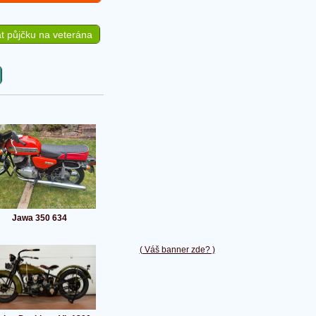
t půjčku na veterána
Jawa 350 634
( Váš banner zde? )