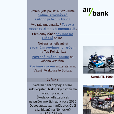
Potřebujete pojistit auto? Zkuste
online srovnávač
autopojištění Klik.cz
Vybíráte pneumatiky?
Testy a
recenze zimních pneumatik
.
Přehledný výběr
povinného
ručení
online.
Nejlepší a nejlevnější
srovnání povinného ručení
na Top-Pojisteni.cz
Povinné ručení online
na
vašeho veterána.
Povinné ručení
může stát míň.
Vážně. Vyzkoušejte Suri.cz.
Suzuki TL 1000
ČLÁNKY
Veterán není obyčejné staré
auto.Pojištění historických vozů má
vlastní pravidla
Škoda ovládla žebříček
nejpůjčovanějších aut v roce 2025
Dovoz aut ze zahraničí: proč Češi
sází hlavně na Německo?
další články