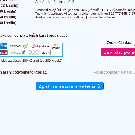
chto čísel:
Aktuální počet kreditů:
0
20 kreditů)
Poslední dvojčíslí určuje cenu SMS (včetně DPH). Zvýhodnění má pl
0 kreditů)
Technicky zajišťuje Airtoy a.s., reklamace na lince 602 777 555, 9-17
0 kreditů)
Kontakt na provozovatele:
odkaz
|
www.platmobilem.cz
0 kreditů)
 také pomocí
platebních karet
přes službu
Zvolte částku:
říklad za platbu 100 Kč získáte 200 kreditů)
hlášení podvodného inzerátu
Počet zobrazení detailu:
Zpět na seznam veteránů