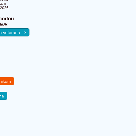
ccm
.2026
hodou
 EUR.
 na veterána
>
.
hnikem
na