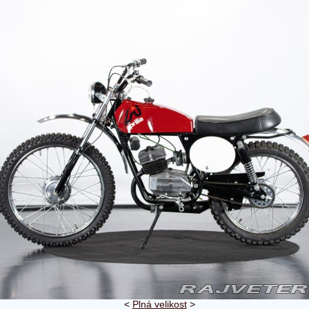
<
Plná velikost
>