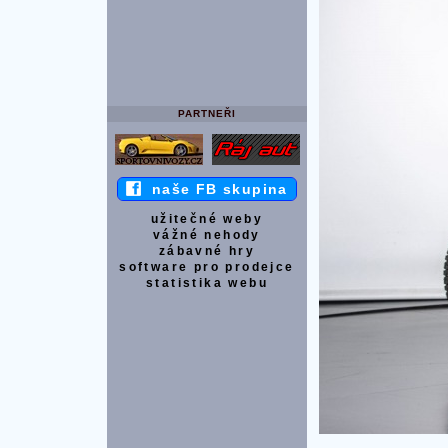
PARTNEŘI
naše FB skupina
užitečné weby
vážné nehody
zábavné hry
software pro prodejce
statistika webu