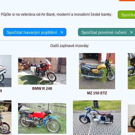
Půjčte si na veterána od Air Bank, moderní a inovativní české banky.
Spočíta
Spočítat havarijní pojištění
>
Spočítat povinné ručení
>
Další zajímavé inzeráty:
BMW R 248
 R
MZ 150 ETZ