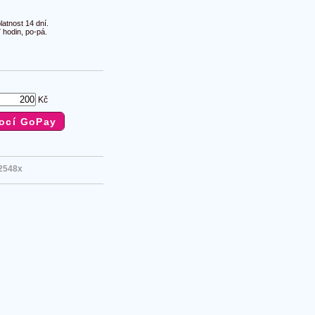
atnost 14 dní.
 hodin, po-pá.
Kč
2548x