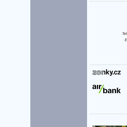
Te
E
P