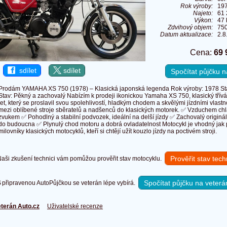
Rok výroby:
19
Najeto:
61
Výkon:
47 
Zdvihový objem:
75
Datum aktualizace:
2.8
Cena:
69 
sdílet
sdílet
Spočítat půjčku
Prodám YAMAHA XS 750 (1978) – Klasická japonská legenda Rok výroby: 1978 St
Stav: Pěkný a zachovalý Nabízím k prodeji ikonickou Yamaha XS 750, klasický třívá
let, který se proslavil svou spolehlivostí, hladkým chodem a skvělými jízdními vlastn
mezi oblíbené stroje sběratelů a nadšenců do klasických motorek. ✅ Vzduchem chl
zvukem ✅ Pohodlný a stabilní podvozek, ideální na delší jízdy ✅ Zachovalý origináln
do budoucna ✅ Plynulý chod motoru a dobrá ovladatelnost Motocykl je vhodný jak p
milovníky klasických motocyklů, kteří si chtějí užít kouzlo jízdy na poctivém stroji.
Prověřit stav tec
ši zkušení technici vám pomůžou prověřit stav motocyklu.
Spočítat půjčku na veterá
připravenou AutoPůjčkou se veterán lépe vybírá.
terán Auto.cz
Uživatelské recenze