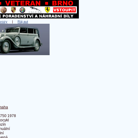
 vozy
|
Ráj aut
maha
 750 1978
ocykl
zín
nuální
ní
vená