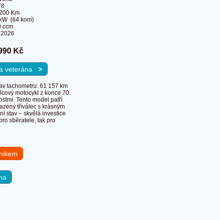
78
 200 Km
kW (64 koní)
0 ccm
.2026
990 Kč
 na veterána
>
av tachometru: 61 157 km
lcový motocykl z konce 70.
ostmi. Tento model patří
azený tříválec s krásným
í stav – skvělá investice
ro sběratele, tak pro
hnikem
na