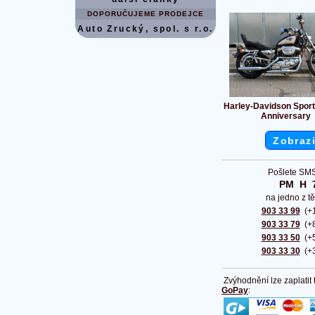
DOPORUČUJEME PRODEJCE
Auto Zrucký, spol. s r.o.
Harley-Davidson Sport
Anniversary
Zobrazi
Pošlete SMS
PM  H  
na jedno z tě
903 33 99
(+1
903 33 79
(+8
903 33 50
(+5
903 33 30
(+3
Zvýhodnění lze zaplatit
GoPay
: