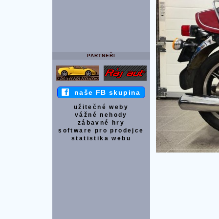
PARTNEŘI
naše FB skupina
užitečné weby
vážné nehody
zábavné hry
software pro prodejce
statistika webu