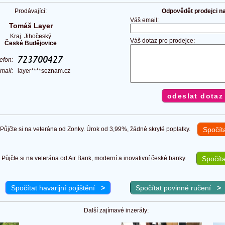
Prodávající:
Odpovědět prodejci na 
Váš email:
Tomáš Layer
Kraj: Jihočeský
Váš dotaz pro prodejce:
České Budějovice
lefon:
mail:
layer****seznam.cz
ůjčte si na veterána od Zonky. Úrok od 3,99%, žádné skryté poplatky.
Spočít
Půjčte si na veterána od Air Bank, moderní a inovativní české banky.
Spočíta
Spočítat havarijní pojištění
>
Spočítat povinné ručení
>
Další zajímavé inzeráty: