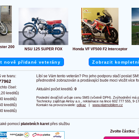
ster 200
NSU 125 SUPER FOX
Honda VF VF500 F2 Interceptor
t nově přidané veterány
Zobrazit kompletn
 ve tvaru:
Líbí se Vám tento veterán? Pro jeho podporu stačí poslat SM
přednostně zobrazován a prodávající bude moci vložit více fot
77962
chto čísel:
Aktuální počet kreditů:
0
20 kreditů)
Poslední dvojčíslí určuje cenu SMS (včetně DPH). Zvýhodnění má pl
0 kreditů)
Technicky zajišťuje Airtoy a.s., reklamace na lince 602 777 555, 9-17
0 kreditů)
Kontakt na provozovatele:
odkaz
|
www.platmobilem.cz
0 kreditů)
 také pomocí
platebních karet
přes službu
Zvolte částku: