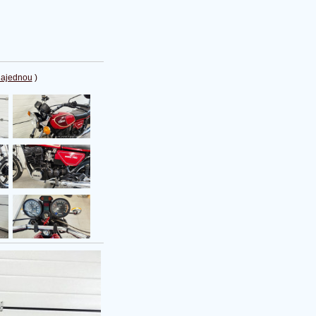
najednou
)