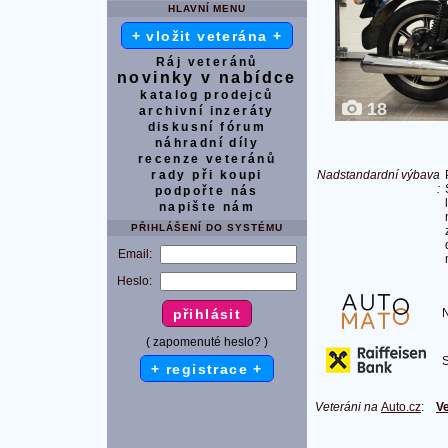
HLAVNÍ MENU
+ vložit veterána +
Ráj veteránů
novinky v nabídce
katalog prodejců
18
archivní inzeráty
diskusní fórum
náhradní díly
recenze veteránů
rady při koupi
Nadstandardní výbava
:
podpořte nás
napište nám
PŘIHLÁŠENÍ DO SYSTÉMU
Email:
Heslo:
Na
( zapomenuté heslo? )
S 
+ registrace +
Veteráni na
Auto.cz
:
Ve