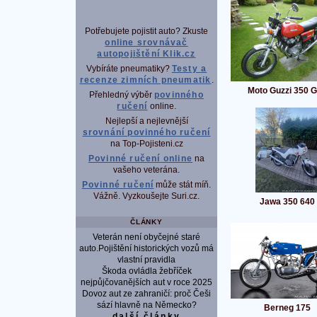
Potřebujete pojistit auto? Zkuste
online srovnávač
autopojištění Klik.cz
Vybíráte pneumatiky?
Testy a
recenze zimních pneumatik
.
Moto Guzzi 350 
Přehledný výběr
povinného
ručení
online.
Nejlepší a nejlevnější
srovnání povinného ručení
na Top-Pojisteni.cz
Povinné ručení online
na
vašeho veterána.
Povinné ručení
může stát míň.
Vážně. Vyzkoušejte Suri.cz.
Jawa 350 640
ČLÁNKY
Veterán není obyčejné staré
auto.Pojištění historických vozů má
vlastní pravidla
Škoda ovládla žebříček
nejpůjčovanějších aut v roce 2025
Dovoz aut ze zahraničí: proč Češi
sází hlavně na Německo?
Berneg 175
další články