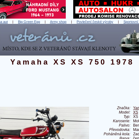
a aut
|
Big Green Egg
|
Army shop
|
Povlečení české výroby
|
Sportovní
Yamaha XS XS 750 1978
Značka:
Ya
Model:
XS
Typ:
XS
Karoserie:
Mot
Palivo:
Ben
Převodovka:
Ma
Poháněná kola:
Zad
Barva:
čer