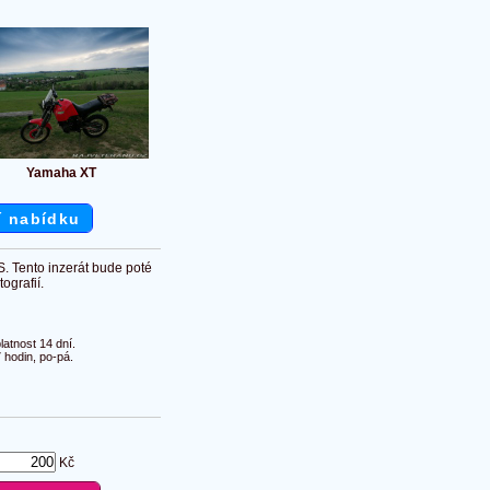
Yamaha XT
í nabídku
S. Tento inzerát bude poté
ografií.
atnost 14 dní.
 hodin, po-pá.
Kč