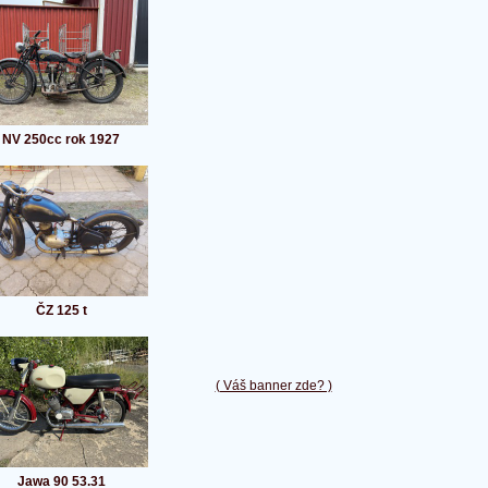
NV 250cc rok 1927
ČZ 125 t
( Váš banner zde? )
Jawa 90 53.31