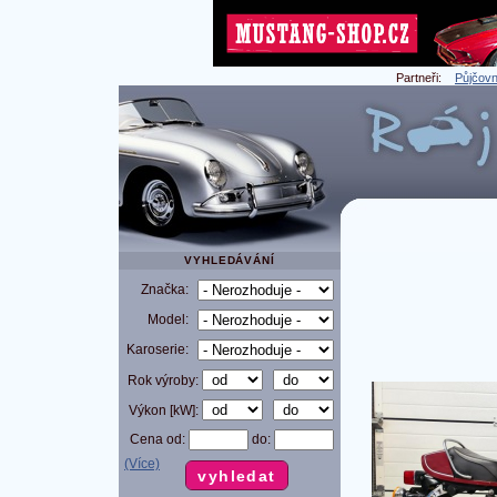
Partneři:
Půjčovn
VYHLEDÁVÁNÍ
Značka:
Model:
Karoserie:
Rok výroby:
Výkon [kW]:
Cena od:
do:
(Více)