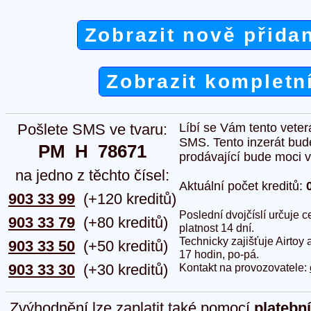
Zobrazit nově přida
Zobrazit kompletn
Pošlete SMS ve tvaru:
Líbí se Vám tento veter
SMS. Tento inzerát bud
PM  H  78671
prodávající bude moci vlo
na jedno z těchto čísel:
Aktuální počet kreditů:
903 33 99
(+120 kreditů)
Poslední dvojčíslí určuje
903 33 79
(+80 kreditů)
platnost 14 dní.
Technicky zajišťuje Airtoy 
903 33 50
(+50 kreditů)
17 hodin, po-pá.
903 33 30
(+30 kreditů)
Kontakt na provozovatele:
Zvýhodnění lze zaplatit také pomocí
platebn