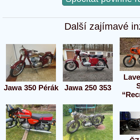
Další zajímavé in
Lave
Jawa 350 Pérák
Jawa 250 353
“Rec