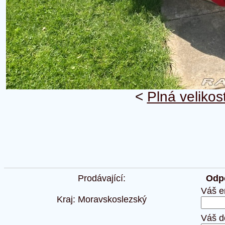
<
Plná velikos
Prodávající:
Odpo
Váš e
Kraj: Moravskoslezský
Váš d