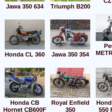
ČZ
Jawa 350 634
Triumph B200
Pe
METR
Honda CL 360
Jawa 350 354
Honda CB
Royal Enfield
Hond
Hornet CB600F
350
550 