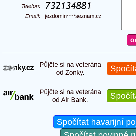
Telefon:
Email:
jezdomin****seznam.cz
Půjčte si na veterána
Spočít
od Zonky.
Půjčte si na veterána
Spočít
od Air Bank.
Spočítat havarijní po
Spočítat povinné 