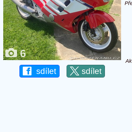
Př
6
Ak
sdílet
sdílet