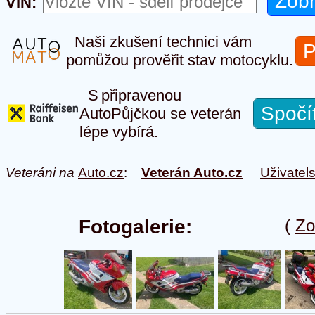
VIN:
Naši zkušení technici vám
P
pomůžou prověřit stav motocyklu.
S připravenou
Spočí
AutoPůjčkou se veterán
lépe vybírá.
Veteráni na
Auto.cz
:
Veterán Auto.cz
Uživatel
Fotogalerie:
(
Zo