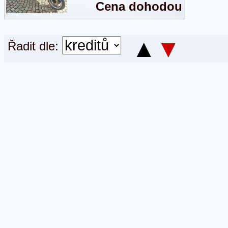
Cena dohodou
▲
▼
Řadit dle: