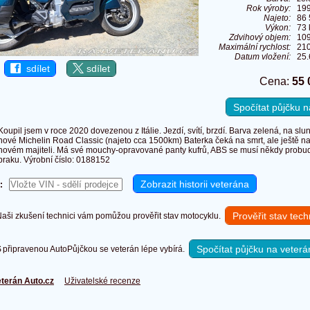
Rok výroby:
19
Najeto:
86
Výkon:
73 
Zdvihový objem:
10
Maximální rychlost:
21
Datum vložení:
25.
sdílet
sdílet
Cena:
55 
Spočítat půjčku
Koupil jsem v roce 2020 dovezenou z Itálie. Jezdí, svítí, brzdí. Barva zelená, na sl
nové Michelin Road Classic (najeto cca 1500km) Baterka čeká na smrt, ale ještě n
novém majiteli. Má své mouchy-opravované panty kufrů, ABS se musí někdy probudit,
praku. Výrobní číslo: 0188152
:
Prověřit stav tec
ši zkušení technici vám pomůžou prověřit stav motocyklu.
Spočítat půjčku na veterá
připravenou AutoPůjčkou se veterán lépe vybírá.
terán Auto.cz
Uživatelské recenze