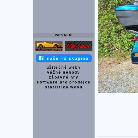
PARTNEŘI
naše FB skupina
užitečné weby
vážné nehody
zábavné hry
software pro prodejce
statistika webu