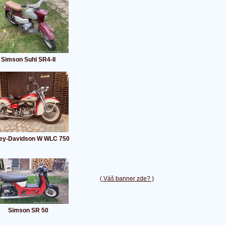
Simson Suhl SR4-II
ley-Davidson W WLC 750
( Váš banner zde? )
Simson SR 50