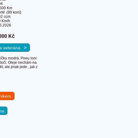
94
 500 Km
kW (99 koní)
92 ccm
0 Km/h
6.2026
000 Kč
 na veterána
>
uníčku modrá. Pneu loni
atočí. Oleje nechám na
 ale jinak jede , jak z
hnikem
na