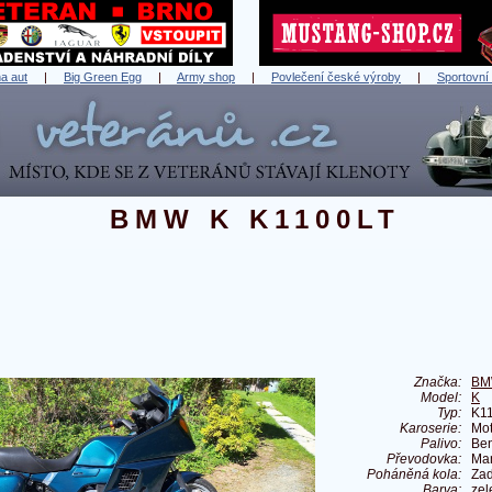
a aut
|
Big Green Egg
|
Army shop
|
Povlečení české výroby
|
Sportovní
BMW K K1100LT
Značka:
B
Model:
K
Typ:
K1
Karoserie:
Mot
Palivo:
Ben
Převodovka:
Ma
Poháněná kola:
Zad
Barva:
zel