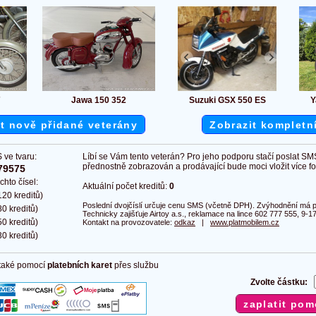
7
Jawa 150 352
Suzuki GSX 550 ES
Y
t nově přidané veterány
Zobrazit kompletn
 ve tvaru:
Líbí se Vám tento veterán? Pro jeho podporu stačí poslat SM
přednostně zobrazován a prodávající bude moci vložit více fot
79575
chto čísel:
Aktuální počet kreditů:
0
20 kreditů)
Poslední dvojčíslí určuje cenu SMS (včetně DPH). Zvýhodnění má pl
0 kreditů)
Technicky zajišťuje Airtoy a.s., reklamace na lince 602 777 555, 9-17
0 kreditů)
Kontakt na provozovatele:
odkaz
|
www.platmobilem.cz
0 kreditů)
 také pomocí
platebních karet
přes službu
Zvolte částku: