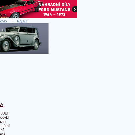
 vozy
|
Ráj aut
MW
100LT
ocykl
zín
nuální
ní
ená