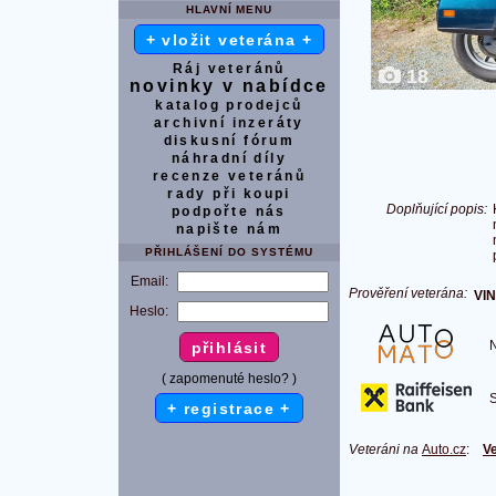
HLAVNÍ MENU
+ vložit veterána +
Ráj veteránů
18
novinky v nabídce
katalog prodejců
archivní inzeráty
diskusní fórum
náhradní díly
recenze veteránů
rady při koupi
Doplňující popis:
podpořte nás
napište nám
PŘIHLÁŠENÍ DO SYSTÉMU
Email:
Prověření veterána:
VIN
Heslo:
Na
( zapomenuté heslo? )
S 
+ registrace +
Veteráni na
Auto.cz
:
Ve