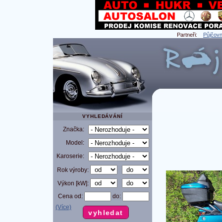
Partneři:
Půjčovn
VYHLEDÁVÁNÍ
Značka:
Model:
Karoserie:
Rok výroby:
Výkon [kW]:
Cena od:
do:
(Více)