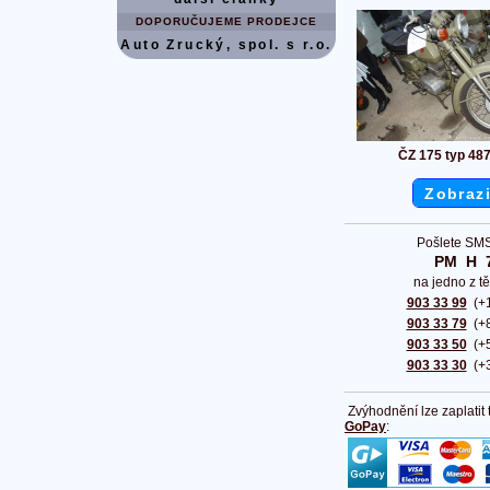
DOPORUČUJEME PRODEJCE
Auto Zrucký, spol. s r.o.
ČZ 175 typ 48
Zobrazi
Pošlete SMS
PM  H  
na jedno z tě
903 33 99
(+1
903 33 79
(+8
903 33 50
(+5
903 33 30
(+3
Zvýhodnění lze zaplatit
GoPay
: