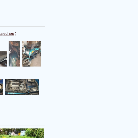
najednou
)