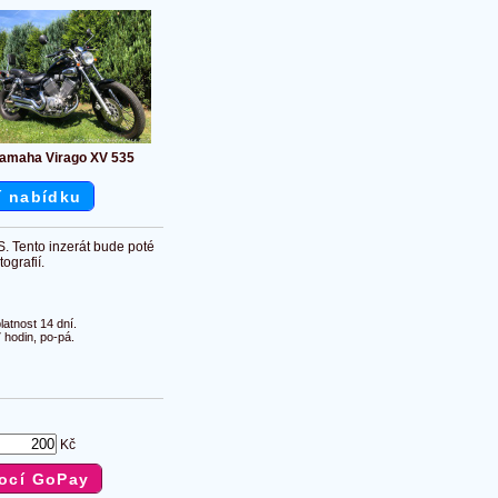
amaha Virago XV 535
í nabídku
S. Tento inzerát bude poté
ografií.
atnost 14 dní.
 hodin, po-pá.
Kč