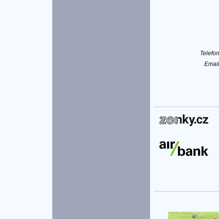
Telefo
Emai
P