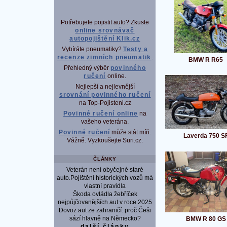
Potřebujete pojistit auto? Zkuste
online srovnávač
autopojištění Klik.cz
Vybíráte pneumatiky?
Testy a
recenze zimních pneumatik
.
BMW R R65
Přehledný výběr
povinného
ručení
online.
Nejlepší a nejlevnější
srovnání povinného ručení
na Top-Pojisteni.cz
Povinné ručení online
na
vašeho veterána.
Povinné ručení
může stát míň.
Laverda 750 S
Vážně. Vyzkoušejte Suri.cz.
ČLÁNKY
Veterán není obyčejné staré
auto.Pojištění historických vozů má
vlastní pravidla
Škoda ovládla žebříček
nejpůjčovanějších aut v roce 2025
Dovoz aut ze zahraničí: proč Češi
sází hlavně na Německo?
BMW R 80 GS
další články