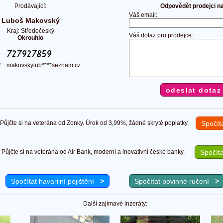
Prodávající:
Odpovědět prodejci na 
Váš email:
Luboš Makovský
Kraj: Středočeský
Váš dotaz pro prodejce:
Okrouhlo
n:
l:
makovskylub****seznam.cz
ůjčte si na veterána od Zonky. Úrok od 3,99%, žádné skryté poplatky.
Spočít
Půjčte si na veterána od Air Bank, moderní a inovativní české banky.
Spočíta
Spočítat havarijní pojištění
>
Spočítat povinné ručení
>
Další zajímavé inzeráty: