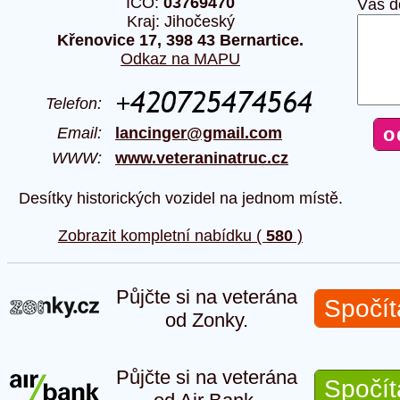
IČO:
03769470
Váš d
Kraj: Jihočeský
Křenovice 17, 398 43 Bernartice.
Odkaz na MAPU
Telefon:
Email:
lancinger@gmail.com
WWW:
www.veteraninatruc.cz
Desítky historických vozidel na jednom místě.
Zobrazit kompletní nabídku (
580
)
Půjčte si na veterána
Spočít
od Zonky.
Půjčte si na veterána
Spočít