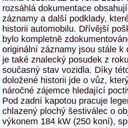
rozsáhlá dokumentace obsahující
záznamy a další podklady, které
historii automobilu. Dřívější p
bylo kompletně zdokumentováno
originální záznamy jsou stále k 
je také znalecký posudek z roku
současný stav vozidla. Díky tét
doložené historii jde o vůz, kte
náročné zájemce hledající pocti
Pod zadní kapotou pracuje leg
chlazený plochý šestiválec o obj
výkonem 184 kW (250 koní), sp