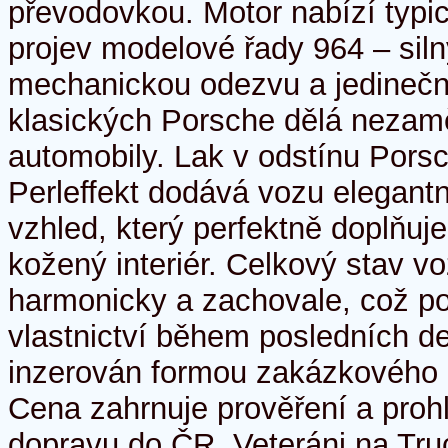
převodovkou. Motor nabízí typic
projev modelové řady 964 – siln
mechanickou odezvu a jedinečný
klasických Porsche dělá nezamě
automobily. Lak v odstínu Pors
Perleffekt dodává vozu elegant
vzhled, který perfektně doplňuj
kožený interiér. Celkový stav v
harmonicky a zachovale, což po
vlastnictví během posledních des
inzerován formou zakázkového 
Cena zahrnuje prověření a prohl
dopravu do ČR. Veteráni na Tru