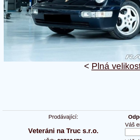
<
Plná velikos
Prodávající:
Odpo
Váš e
Veteráni na Truc s.r.o.