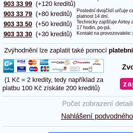
903 33 99
(+120 kreditů)
Poslední dvojčíslí určuje
903 33 79
(+80 kreditů)
platnost 14 dní.
Technicky zajišťuje Airtoy 
903 33 50
(+50 kreditů)
17 hodin, po-pá.
903 33 30
(+30 kreditů)
Kontakt na provozovatele:
Zvýhodnění lze zaplatit také pomocí
platebn
Zvo
(1 Kč = 2 kredity, tedy například za
platbu 100 Kč získáte 200 kreditů)
Počet zobrazení detai
Nahlášení podvodného 