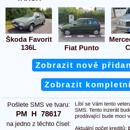
Škoda Favorit
Merce
136L
C
Fiat Punto
Zobrazit nově přida
Zobrazit kompletn
Pošlete SMS ve tvaru:
Líbí se Vám tento veter
SMS. Tento inzerát bud
PM  H  78617
prodávající bude moci vlo
na jedno z těchto čísel:
Aktuální počet kreditů: