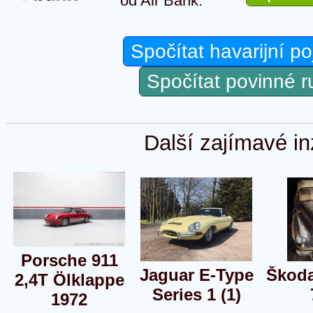
od Air Bank.
Spočítat havarijní po
Spočítat povinné 
Další zajímavé in
Porsche 911
Jaguar E-Type
Škoda
2,4T Ölklappe
Series 1 (1)
1972