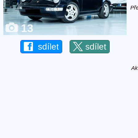
Př
13
sdílet
sdílet
Ak