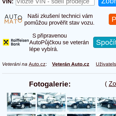
VIN:
Naši zkušení technici vám
P
pomůžou prověřit stav vozu.
S připravenou
Spočí
AutoPůjčkou se veterán
lépe vybírá.
Veteráni na
Auto.cz
:
Veterán Auto.cz
Uživatel
Fotogalerie:
(
Zo