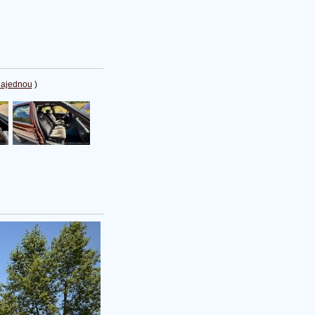
najednou
)