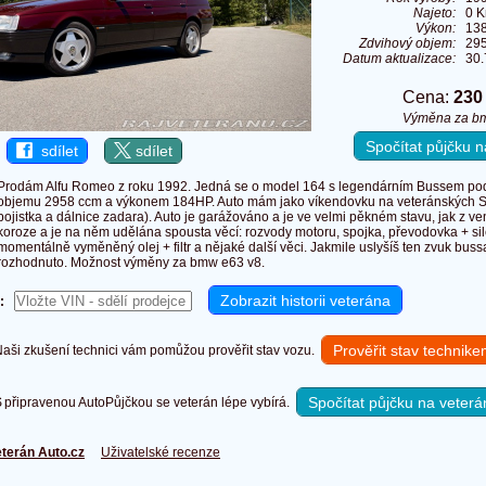
Najeto:
0 
Výkon:
138
Zdvihový objem:
29
Datum aktualizace:
30.
Cena:
230
Výměna za b
Spočítat půjčku
sdílet
sdílet
Prodám Alfu Romeo z roku 1992. Jedná se o model 164 s legendárním Bussem pod 
objemu 2958 ccm a výkonem 184HP. Auto mám jako víkendovku na veteránských 
pojistka a dálnice zadara). Auto je garážováno a je ve velmi pěkném stavu, jak z venk
koroze a je na něm udělána spousta věcí: rozvody motoru, spojka, převodovka + sil
momentálně vyměněný olej + filtr a nějaké další věci. Jakmile uslyšíš ten zvuk bussa
rozhodnuto. Možnost výměny za bmw e63 v8.
:
Prověřit stav technik
ši zkušení technici vám pomůžou prověřit stav vozu.
Spočítat půjčku na veterá
připravenou AutoPůjčkou se veterán lépe vybírá.
terán Auto.cz
Uživatelské recenze