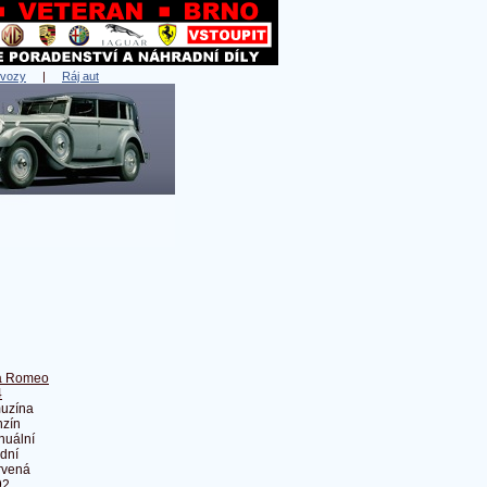
 vozy
|
Ráj aut
fa Romeo
4
uzína
zín
nuální
dní
rvená
92