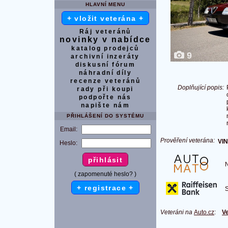
HLAVNÍ MENU
+ vložit veterána +
Ráj veteránů
novinky v nabídce
katalog prodejců
9
archivní inzeráty
diskusní fórum
náhradní díly
recenze veteránů
Doplňující popis:
rady při koupi
podpořte nás
napište nám
PŘIHLÁŠENÍ DO SYSTÉMU
Email:
Prověření veterána:
VIN
Heslo:
Na
( zapomenuté heslo? )
+ registrace +
S 
Veteráni na
Auto.cz
:
Ve