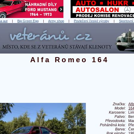
a aut
|
Big Green Egg
|
Army shop
|
Povlečení české výroby
|
Sportovní
Alfa Romeo 164
Značka:
Al
Model:
16
Karoserie:
Lim
Palivo:
Ben
Převodovka:
Ma
Poháněná kola:
Pře
Barva:
Če
Rok výroby:
19