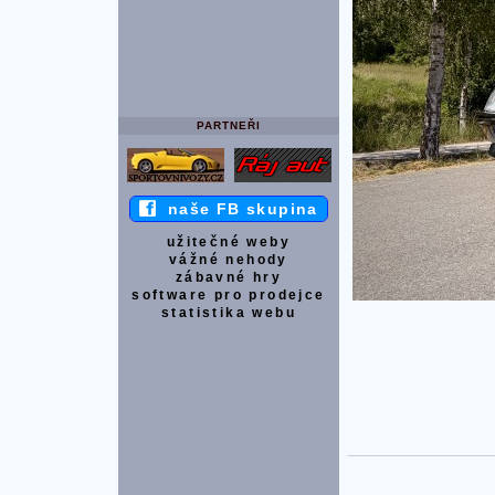
PARTNEŘI
naše FB skupina
užitečné weby
vážné nehody
zábavné hry
software pro prodejce
statistika webu