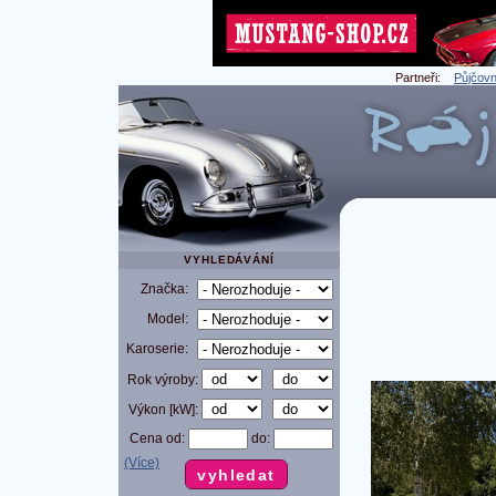
Partneři:
Půjčovn
VYHLEDÁVÁNÍ
Značka:
Model:
Karoserie:
Rok výroby:
Výkon [kW]:
Cena od:
do:
(Více)