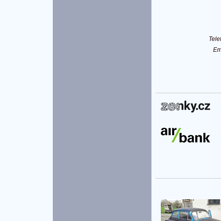
Tel
Em
P