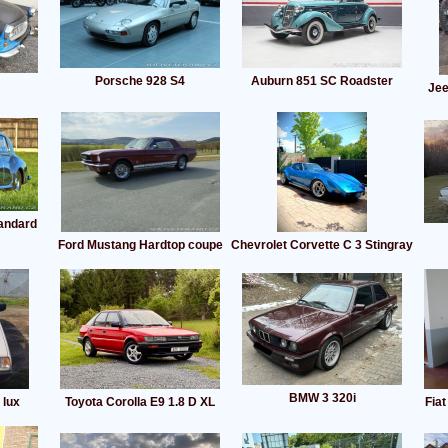
Porsche 928 S4
Auburn 851 SC Roadster
Jee
tandard
Ford Mustang Hardtop coupe
Chevrolet Corvette C 3 Stingray
BMW 3 320i
 lux
Toyota Corolla E9 1.8 D XL
Fiat