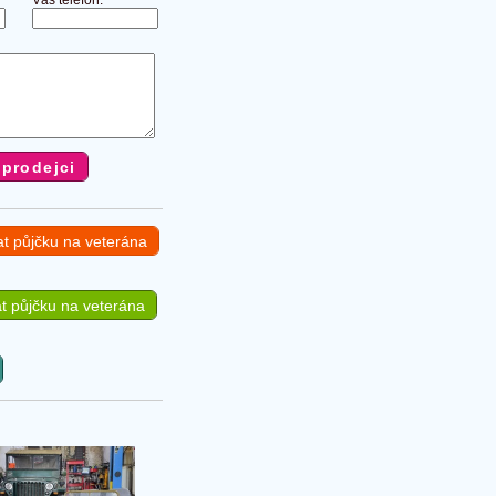
Váš telefon:
at půjčku na veterána
t půjčku na veterána