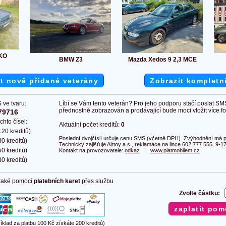
EKO
BMW Z3
Mazda Xedos 9 2,3 MCE
t nově přidané veterány
Zobrazit kompletn
 ve tvaru:
Líbí se Vám tento veterán? Pro jeho podporu stačí poslat SM
přednostně zobrazován a prodávající bude moci vložit více fot
79716
chto čísel:
Aktuální počet kreditů:
0
20 kreditů)
Poslední dvojčíslí určuje cenu SMS (včetně DPH). Zvýhodnění má pl
0 kreditů)
Technicky zajišťuje Airtoy a.s., reklamace na lince 602 777 555, 9-17
0 kreditů)
Kontakt na provozovatele:
odkaz
|
www.platmobilem.cz
0 kreditů)
 také pomocí
platebních karet
přes službu
Zvolte částku:
říklad za platbu 100 Kč získáte 200 kreditů)