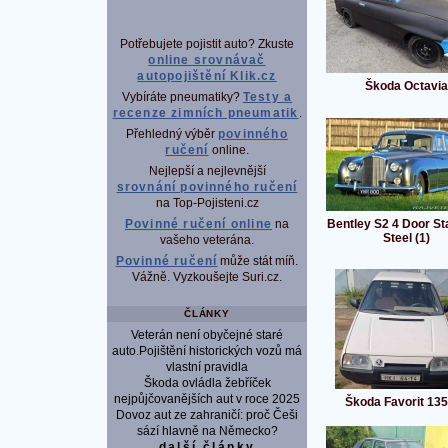
Potřebujete pojistit auto? Zkuste
online srovnávač
autopojištění Klik.cz
Škoda Octavia
Vybíráte pneumatiky?
Testy a
recenze zimních pneumatik
.
Přehledný výběr
povinného
ručení
online.
Nejlepší a nejlevnější
srovnání povinného ručení
na Top-Pojisteni.cz
Bentley S2 4 Door S
Povinné ručení online
na
Steel (1)
vašeho veterána.
Povinné ručení
může stát míň.
Vážně. Vyzkoušejte Suri.cz.
ČLÁNKY
Veterán není obyčejné staré
auto.Pojištění historických vozů má
vlastní pravidla
Škoda ovládla žebříček
nejpůjčovanějších aut v roce 2025
Škoda Favorit 135
Dovoz aut ze zahraničí: proč Češi
sází hlavně na Německo?
další články