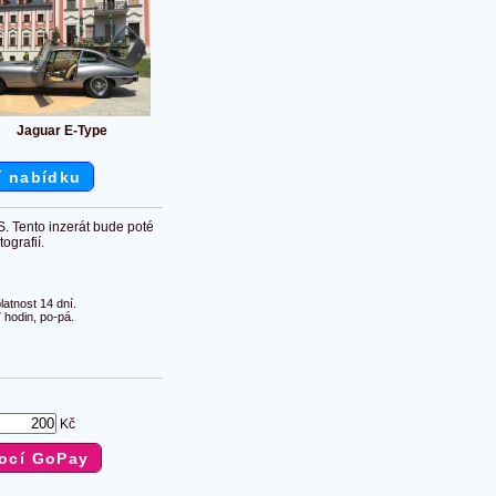
Jaguar E-Type
í nabídku
S. Tento inzerát bude poté
ografií.
atnost 14 dní.
 hodin, po-pá.
Kč