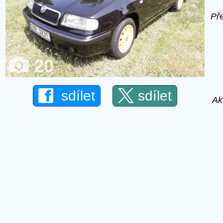
Př
20
sdílet
sdílet
Ak