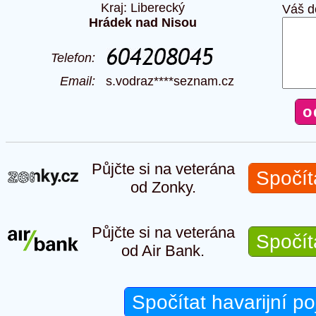
Kraj: Liberecký
Váš d
Hrádek nad Nisou
Telefon:
Email:
s.vodraz****seznam.cz
Půjčte si na veterána
Spočít
od Zonky.
Půjčte si na veterána
Spočít
od Air Bank.
Spočítat havarijní po