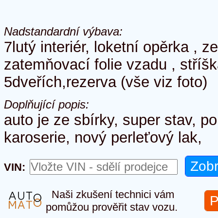
Nadstandardní výbava:
7lutý interiér, loketní opěrka , z
zatemňovací folie vzadu , stříš
5dveřích,rezerva (vše viz foto)
Doplňující popis:
auto je ze sbírky, super stav, p
karoserie, nový perleťový lak,
VIN:
Naši zkušení technici vám
P
pomůžou prověřit stav vozu.