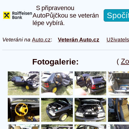
S připravenou
Spočí
AutoPůjčkou se veterán
lépe vybírá.
Veteráni na
Auto.cz
:
Veterán Auto.cz
Uživatel
Fotogalerie:
(
Zo