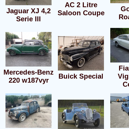
AC 2 Litre
G
Jaguar XJ 4,2
Saloon Coupe
Ro
Serie III
Fia
Mercedes-Benz
Buick Special
Vig
220 w187vyr
C