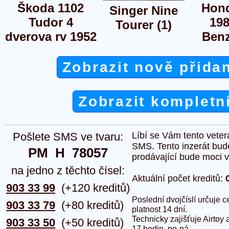
Škoda 1102
Hond
Singer Nine
Tudor 4
198
Tourer (1)
dverova rv 1952
Benz
Zobrazit nově přida
Zobrazit kompletn
Pošlete SMS ve tvaru:
Líbí se Vám tento veter
SMS. Tento inzerát bud
PM  H  78057
prodávající bude moci vlo
na jedno z těchto čísel:
Aktuální počet kreditů:
903 33 99
(+120 kreditů)
Poslední dvojčíslí určuje
903 33 79
(+80 kreditů)
platnost 14 dní.
Technicky zajišťuje Airtoy 
903 33 50
(+50 kreditů)
17 hodin, po-pá.