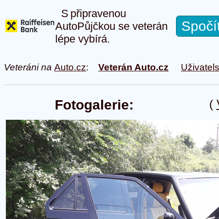
S připravenou
Spočí
AutoPůjčkou se veterán
lépe vybírá.
Veteráni na
Auto.cz
:
Veterán Auto.cz
Uživatel
Fotogalerie:
(