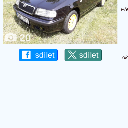
Př
20
sdílet
sdílet
Ak