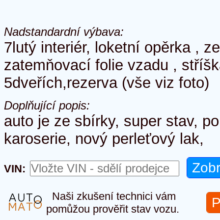
Nadstandardní výbava:
7lutý interiér, loketní opěrka , z
zatemňovací folie vzadu , stříš
5dveřích,rezerva (vše viz foto)
Doplňující popis:
auto je ze sbírky, super stav, p
karoserie, nový perleťový lak,
VIN:
Naši zkušení technici vám
P
pomůžou prověřit stav vozu.