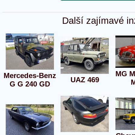
Další zajímavé in
MG M
Mercedes-Benz
UAZ 469
M
G G 240 GD