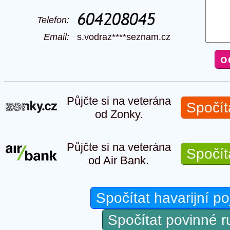
Telefon:
Email:
s.vodraz****seznam.cz
Půjčte si na veterána
Spočít
od Zonky.
Půjčte si na veterána
Spočít
od Air Bank.
Spočítat havarijní po
Spočítat povinné 