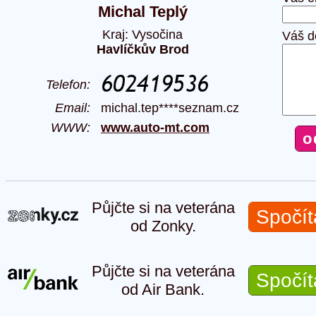
Michal Teplý
Kraj: Vysočina
Váš d
Havlíčkův Brod
Telefon:
Email:
michal.tep****seznam.cz
WWW:
www.auto-mt.com
Půjčte si na veterána
Spočít
od Zonky.
Půjčte si na veterána
Spočít
od Air Bank.