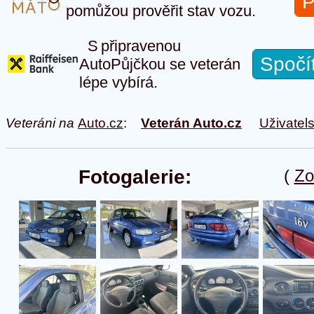
P
pomůžou prověřit stav vozu.
S připravenou
Spočí
AutoPůjčkou se veterán
lépe vybírá.
Veteráni na
Auto.cz
:
Veterán Auto.cz
Uživatel
Fotogalerie:
(
Zo