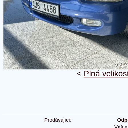
<
Plná velikos
Prodávající:
Odpo
Váš e