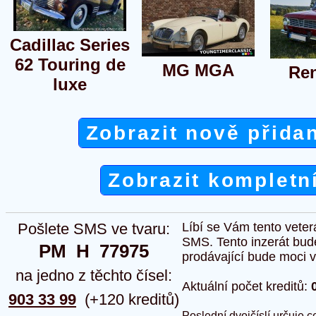
Cadillac Series
62 Touring de
MG MGA
Ren
luxe
Zobrazit nově přida
Zobrazit kompletn
Pošlete SMS ve tvaru:
Líbí se Vám tento veter
SMS. Tento inzerát bud
PM  H  77975
prodávající bude moci vlo
na jedno z těchto čísel:
Aktuální počet kreditů:
903 33 99
(+120 kreditů)
Poslední dvojčíslí určuje