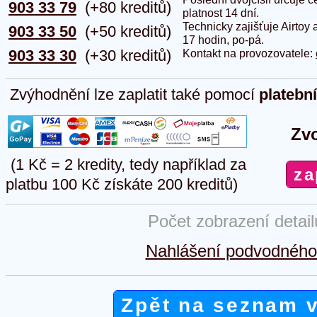
903 33 79
(+80 kreditů)
platnost 14 dní.
Technicky zajišťuje Airtoy 
903 33 50
(+50 kreditů)
17 hodin, po-pá.
903 33 30
(+30 kreditů)
Kontakt na provozovatele:
Zvýhodnění lze zaplatit také pomocí
platebn
Zvo
(1 Kč = 2 kredity, tedy například za
platbu 100 Kč získáte 200 kreditů)
Počet zobrazení detai
Nahlášení podvodného 
Zpět na seznam 