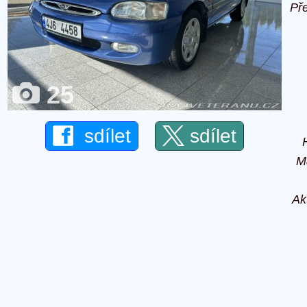
Př
25
sdílet
sdílet
M
Ak