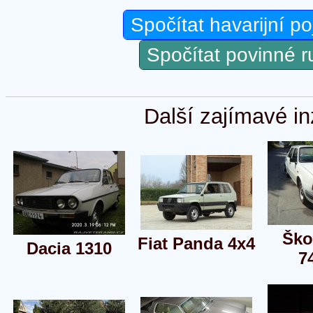
Spočítat havarijní po
Spočítat povinné 
Další zajímavé in
Ško
Fiat Panda 4x4
Dacia 1310
7