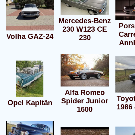
Mercedes-Benz
Pors
230 W123 CE
Carr
Volha GAZ-24
230
Anni
Alfa Romeo
Toyot
Spider Junior
Opel Kapitän
1986 
1600