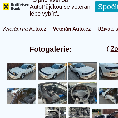
Spočí
AutoPůjčkou se veterán
lépe vybírá.
Veteráni na
Auto.cz
:
Veterán Auto.cz
Uživatel
Fotogalerie:
(
Zo