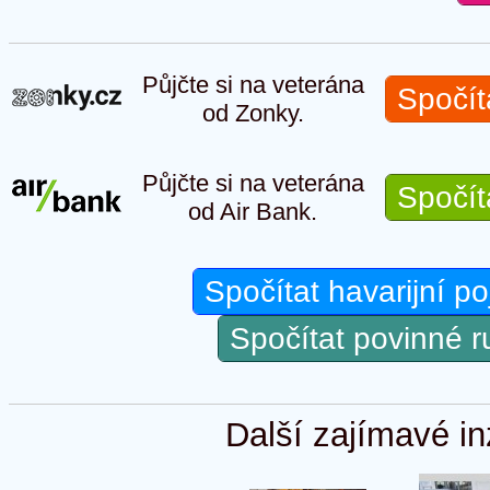
Půjčte si na veterána
Spočít
od Zonky.
Půjčte si na veterána
Spočít
od Air Bank.
Spočítat havarijní po
Spočítat povinné 
Další zajímavé in