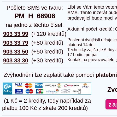
Pošlete SMS ve tvaru:
Líbí se Vám tento veter
SMS. Tento inzerát bud
PM  H  66906
prodávající bude moci vlo
na jedno z těchto čísel:
Aktuální počet kreditů:
903 33 99
(+120 kreditů)
Poslední dvojčíslí určuje
903 33 79
(+80 kreditů)
platnost 14 dní.
Technicky zajišťuje Airtoy 
903 33 50
(+50 kreditů)
17 hodin, po-pá.
903 33 30
(+30 kreditů)
Kontakt na provozovatele:
Zvýhodnění lze zaplatit také pomocí
platebn
Zvo
(1 Kč = 2 kredity, tedy například za
platbu 100 Kč získáte 200 kreditů)