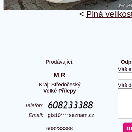
<
Plná velikos
Prodávající:
Odpo
Váš e
M R
Kraj: Středočeský
Váš d
Velké Přílepy
Telefon:
Email:
gts10****seznam.cz
608233388