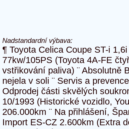
Nadstandardní výbava:
¶ Toyota Celica Coupe ST-i 1,6
77kw/105PS (Toyota 4A-FE čtyř
vstřikování paliva) ¨ Absolutn
nejela v soli ¨ Servis a prevence
Odprodej části skvělých soukro
10/1993 (Historické vozidlo, You
206.000km ¨ Na přihlášení, Špa
Import ES-CZ 2.600km (Extra 