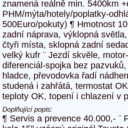
znamená reálně min. 5400km +
PHM/mýta/hotely/poplatky-odhl
500Euro/pokuty) ¶ Hmotnost 10
zadní náprava, výklopná světla
čtyři místa, sklopná zadní sedad
velký kufr ¨ Jezdí skvěle, moto
diferenciál-spojka bez pazvuků,
hladce, převodovka řadí nádhern
studená i zahřátá, termostat OK
teploty OK, topení i chlazení v 
Doplňující popis:
¶ Servis a prevence 40.000,- ¨ 