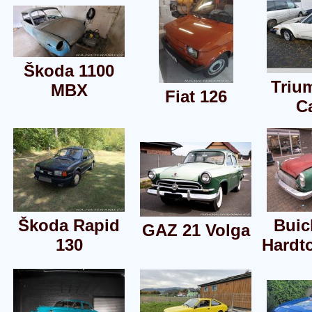
Škoda 1100
Triu
MBX
Fiat 126
C
Škoda Rapid
Buic
GAZ 21 Volga
130
Hardt