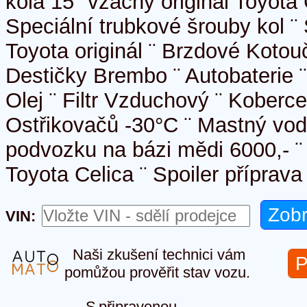
kola 15" vzácný originál Toyota 
Speciální trubkové šrouby kol ¨
Toyota originál ¨ Brzdové Koto
Destičky Brembo ¨ Autobaterie ¨ 
Olej ¨ Filtr Vzduchový ¨ Koberc
Ostřikovačů -30°C ¨ Mastný vod
podvozku na bázi mědi 6000,- ¨ S
Toyota Celica ¨ Spoiler příprava
VIN:
Naši zkušení technici vám
P
pomůžou prověřit stav vozu.
S připravenou