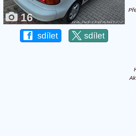
Př
16
sdílet
sdílet
Ak