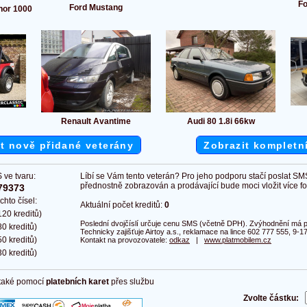
Fo
Ford Mustang
nor 1000
Renault Avantime
Audi 80 1.8i 66kw
t nově přidané veterány
Zobrazit kompletn
 ve tvaru:
Líbí se Vám tento veterán? Pro jeho podporu stačí poslat SM
přednostně zobrazován a prodávající bude moci vložit více fot
79373
chto čísel:
Aktuální počet kreditů:
0
20 kreditů)
Poslední dvojčíslí určuje cenu SMS (včetně DPH). Zvýhodnění má pl
0 kreditů)
Technicky zajišťuje Airtoy a.s., reklamace na lince 602 777 555, 9-17
0 kreditů)
Kontakt na provozovatele:
odkaz
|
www.platmobilem.cz
0 kreditů)
 také pomocí
platebních karet
přes službu
Zvolte částku: