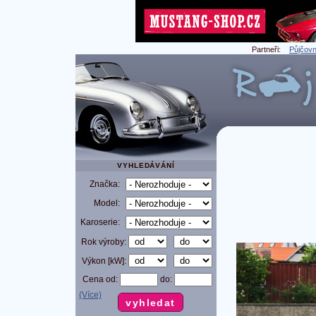
Partneři:
Půjčovn
VYHLEDÁVÁNÍ
Značka:
Model:
Karoserie:
Rok výroby:
Výkon [kW]:
Cena od:
do:
(Více)