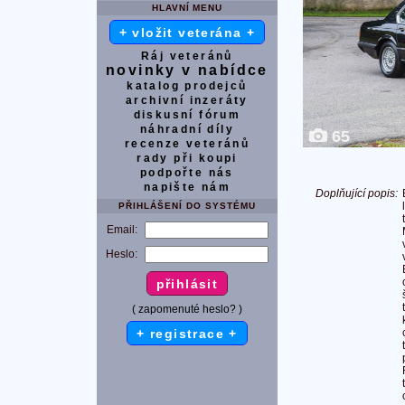
HLAVNÍ MENU
+ vložit veterána +
Ráj veteránů
novinky v nabídce
katalog prodejců
archivní inzeráty
diskusní fórum
náhradní díly
65
recenze veteránů
rady při koupi
podpořte nás
napište nám
Doplňující popis:
PŘIHLÁŠENÍ DO SYSTÉMU
Email:
Heslo:
( zapomenuté heslo? )
+ registrace +