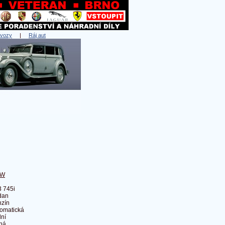
 vozy
|
Ráj aut
MW
 745i
dan
zín
omatická
ní
ná