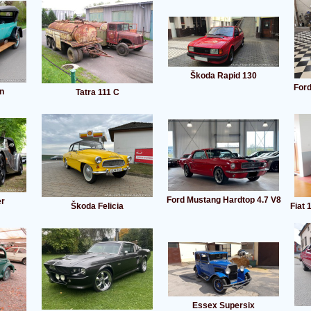
Škoda Rapid 130
Ford
n
Tatra 111 C
Ford Mustang Hardtop 4.7 V8
er
Škoda Felicia
Fiat 
Essex Supersix