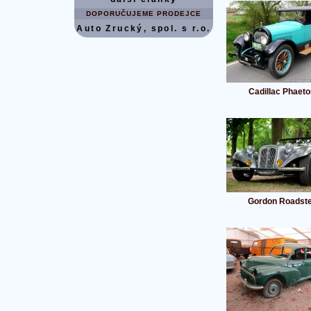
DOPORUČUJEME PRODEJCE
Auto Zrucký, spol. s r.o.
Cadillac Phaeto
Gordon Roadst