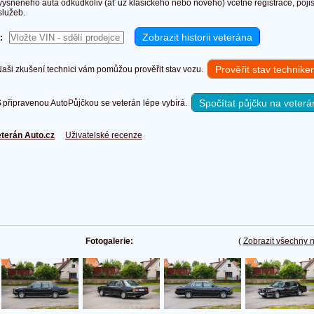
vysněného auta odkudkoliv (ať už klasického nebo nového) včetně registrace, pojišt
služeb.
:
Prověřit stav technik
ši zkušení technici vám pomůžou prověřit stav vozu.
Spočítat půjčku na veterá
připravenou AutoPůjčkou se veterán lépe vybírá.
terán Auto.cz
Uživatelské recenze
Fotogalerie:
(
Zobrazit všechny 