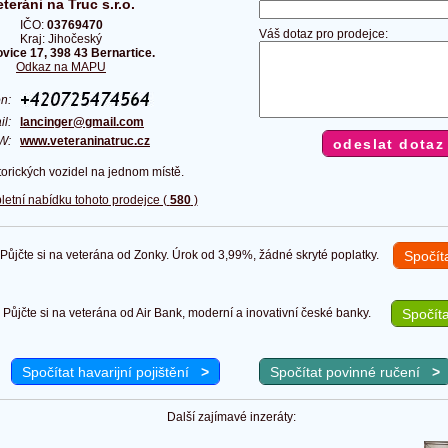
eteráni na Truc s.r.o.
IČO:
03769470
Váš dotaz pro prodejce:
Kraj: Jihočeský
vice 17, 398 43 Bernartice.
Odkaz na MAPU
fon:
il:
lancinger@gmail.com
W:
www.veteraninatruc.cz
torických vozidel na jednom místě.
letní nabídku tohoto prodejce (
580
)
ůjčte si na veterána od Zonky. Úrok od 3,99%, žádné skryté poplatky.
Spočít
Půjčte si na veterána od Air Bank, moderní a inovativní české banky.
Spočíta
Spočítat havarijní pojištění
>
Spočítat povinné ručení
>
Další zajímavé inzeráty: