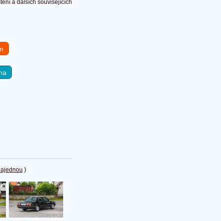
ění a dalších souvisejících
em
na
najednou
)