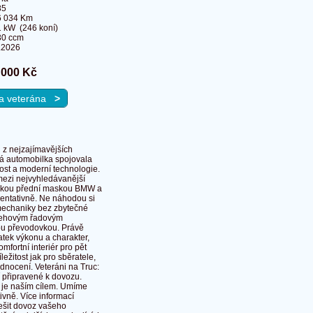
85
6 034 Km
 kW (246 koní)
30 ccm
.2026
 000 Kč
 na veterána
>
 z nejzajímavějších
ká automobilka spojovala
ost a moderní technologie.
mezi nejvyhledávanější
pickou přední maskou BMW a
ezentativně. Ne náhodou si
 mechaniky bez zbytečné
ážehovým řadovým
kou převodovkou. Právě
atek výkonu a charakter,
fortní interiér pro pět
ežitost jak pro sběratele,
dnocení. Veteráni na Truc:
ší připravené k dovozu.
a je naším cílem. Umíme
ivně. Více informací
ešit dovoz vašeho