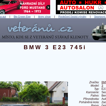
a aut
|
Big Green Egg
|
Army shop
|
Povlečení české výroby
|
Sportovní
BMW 3 E23 745i
Značka:
B
Model:
3
Typ:
E23
Karoserie:
Se
Palivo:
Ben
Převodovka:
Aut
Poháněná kola:
Zad
Barva:
čer