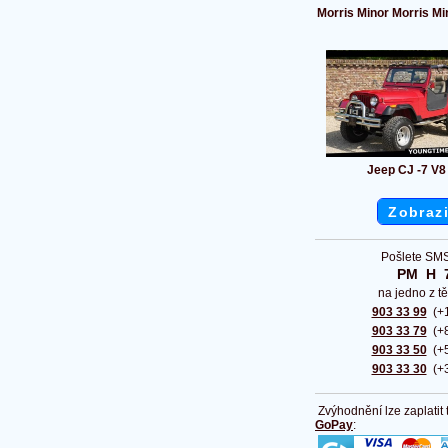
Morris Minor Morris Mi
Jeep CJ -7 V8
Zobrazi
Pošlete SMS
PM  H  
na jedno z tě
903 33 99
(+1
903 33 79
(+8
903 33 50
(+5
903 33 30
(+3
Zvýhodnění lze zaplatit
GoPay
: