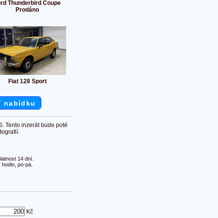
rd Thunderbird Coupe
Prodáno
Fiat 128 Sport
í nabídku
S. Tento inzerát bude poté
ografií.
atnost 14 dní.
 hodin, po-pá.
Kč