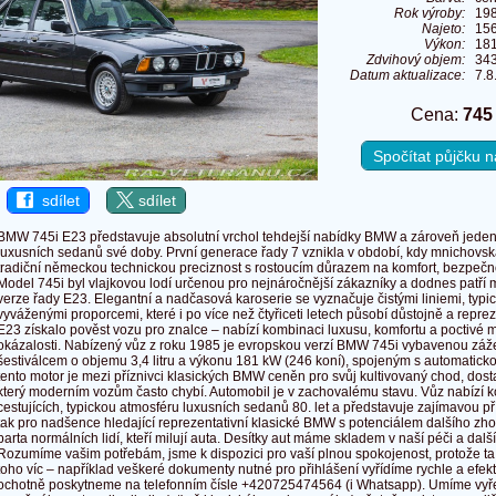
Rok výroby:
19
Najeto:
15
Výkon:
181
Zdvihový objem:
34
Datum aktualizace:
7.8
Cena:
745
Spočítat půjčku
sdílet
sdílet
BMW 745i E23 představuje absolutní vrchol tehdejší nabídky BMW a zároveň jeden
luxusních sedanů své doby. První generace řady 7 vznikla v období, kdy mnichovs
tradiční německou technickou preciznost s rostoucím důrazem na komfort, bezpečn
Model 745i byl vlajkovou lodí určenou pro nejnáročnější zákazníky a dodnes patří 
verze řady E23. Elegantní a nadčasová karoserie se vyznačuje čistými liniemi, ty
vyváženými proporcemi, které i po více než čtyřiceti letech působí důstojně a repr
E23 získalo pověst vozu pro znalce – nabízí kombinaci luxusu, komfortu a poctivé
okázalosti. Nabízený vůz z roku 1985 je evropskou verzí BMW 745i vybavenou z
šestiválcem o objemu 3,4 litru a výkonu 181 kW (246 koní), spojeným s automatic
tento motor je mezi příznivci klasických BMW ceněn pro svůj kultivovaný chod, dost
který moderním vozům často chybí. Automobil je v zachovalému stavu. Vůz nabízí kom
cestujících, typickou atmosféru luxusních sedanů 80. let a představuje zajímavou příl
tak pro nadšence hledající reprezentativní klasické BMW s potenciálem dalšího zho
parta normálních lidí, kteří milují auta. Desítky aut máme skladem v naší péči a dal
Rozumíme vašim potřebám, jsme k dispozici pro vaší plnou spokojenost, protože t
toho víc – například veškeré dokumenty nutné pro přihlášení vyřídíme rychle a efekt
ochotně poskytneme na telefonním čísle +420725474564 (i Whatsapp). Umíme vyř