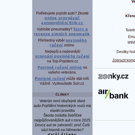
V
Potřebujete pojistit auto? Zkuste
Křeno
online srovnávač
autopojištění Klik.cz
Vybíráte pneumatiky?
Testy a
Tele
recenze zimních pneumatik
.
Ema
Přehledný výběr
povinného
WW
ručení
online.
Nejlepší a nejlevnější
Desítky his
srovnání povinného ručení
Zobrazit komp
na Top-Pojisteni.cz
Povinné ručení online
na
vašeho veterána.
P
Povinné ručení
může stát míň.
Vážně. Vyzkoušejte Suri.cz.
ČLÁNKY
Veterán není obyčejné staré
auto.Pojištění historických vozů má
vlastní pravidla
Škoda ovládla žebříček
nejpůjčovanějších aut v roce 2025
Dovoz aut ze zahraničí: proč Češi
sází hlavně na Německo?
další články