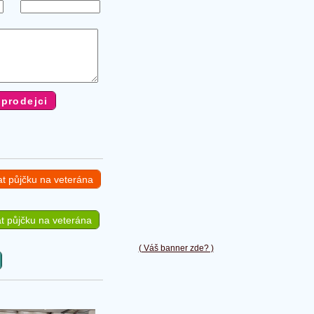
at půjčku na veterána
t půjčku na veterána
( Váš banner zde? )