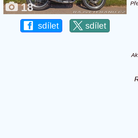
Př
18
sdílet
sdílet
Ak
R