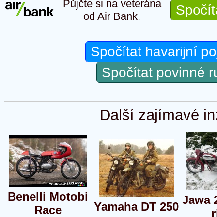
Půjčte si na veterána
Spočít
od Air Bank.
Spočítat havarijní po
Spočítat povinné 
Další zajímavé in
Benelli Motobi
Jawa 
Yamaha DT 250
Race
r