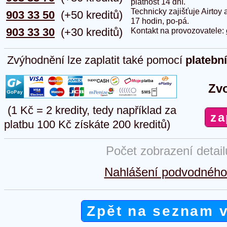
platnost 14 dní.
Technicky zajišťuje Airtoy 
903 33 50
(+50 kreditů)
17 hodin, po-pá.
903 33 30
(+30 kreditů)
Kontakt na provozovatele:
Zvýhodnění lze zaplatit také pomocí
platebn
Zvo
(1 Kč = 2 kredity, tedy například za
platbu 100 Kč získáte 200 kreditů)
Počet zobrazení detai
Nahlášení podvodného 
Zpět na seznam 