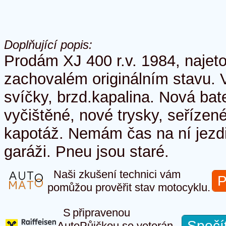
Doplňující popis:
Prodám XJ 400 r.v. 1984, najet
zachovalém originálním stavu. Vy
svíčky, brzd.kapalina. Nová bat
vyčištěné, nové trysky, seříze
kapotáž. Nemám čas na ní jezdit
garáži. Pneu jsou staré.
Naši zkušení technici vám
P
pomůžou prověřit stav motocyklu.
S připravenou
Spočí
AutoPůjčkou se veterán