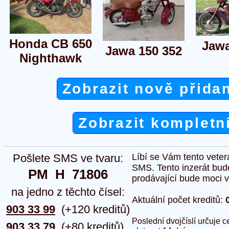
Honda CB 650
Jawa
Jawa 150 352
Nighthawk
Zobrazit nově přida
Zobrazit kompletn
Pošlete SMS ve tvaru:
Líbí se Vám tento veter
SMS. Tento inzerát bud
PM  H  71806
prodávající bude moci vlo
na jedno z těchto čísel:
Aktuální počet kreditů:
903 33 99
(+120 kreditů)
Poslední dvojčíslí určuje
903 33 79
(+80 kreditů)