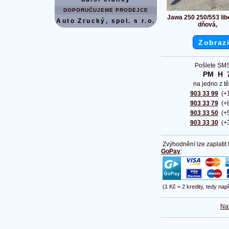
DOPORUČUJEME PRODEJCE
Jawa 250 250/553 lib
Auto Zrucký, spol. s r.o.
dňová,
Zobrazi
Pošlete SMS
PM  H  
na jedno z tě
903 33 99
(+1
903 33 79
(+8
903 33 50
(+5
903 33 30
(+3
Zvýhodnění lze zaplatit
GoPay
:
(1 Kč = 2 kredity, tedy nap
Na