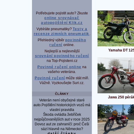
Potřebujete pojistit auto? Zkuste
online srovnávač
autopojištění Klik.cz
Vybíráte pneumatiky?
Testy a
recenze zimních pneumatik
.
Přehledný výběr
povinného
ručení
online.
Yamaha DT 12
Nejlepší a nejlevnější
srovnání povinného ručení
na Top-Pojisteni.cz
Povinné ručení online
na
vašeho veterána.
Povinné ručení
může stát míň.
Vážně. Vyzkoušejte Suri.cz.
ČLÁNKY
Jawa 250 pérá
Veterán není obyčejné staré
auto.Pojištění historických vozů má
vlastní pravidla
Škoda ovládla žebříček
nejpůjčovanějších aut v roce 2025
Dovoz aut ze zahraničí: proč Češi
sází hlavně na Německo?
další články