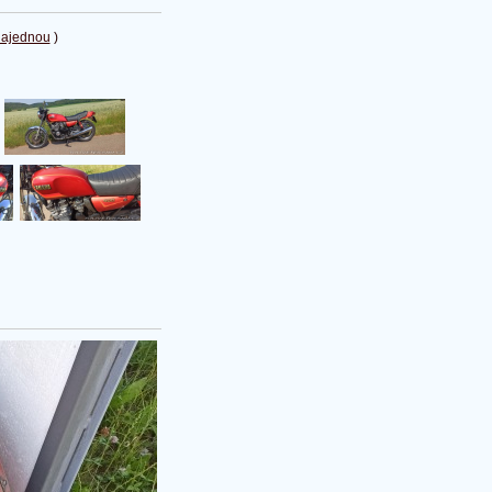
najednou
)