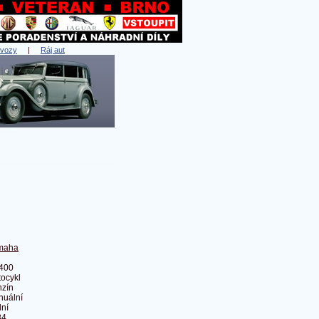
 vozy
|
Ráj aut
maha
400
ocykl
zín
nuální
ní
84