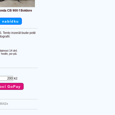
nda CB 900 f Boldore
í nabídku
S. Tento inzerát bude poté
ografií.
atnost 14 dní.
 hodin, po-pá.
Kč
4642x