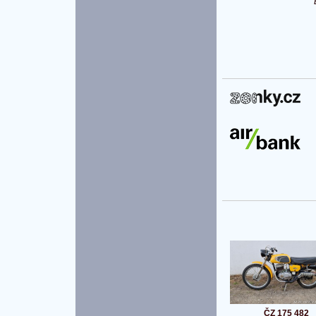
P
ČZ 175 482