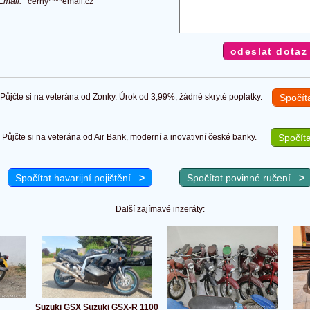
Email:
cerny****email.cz
ůjčte si na veterána od Zonky. Úrok od 3,99%, žádné skryté poplatky.
Spočít
Půjčte si na veterána od Air Bank, moderní a inovativní české banky.
Spočíta
Spočítat havarijní pojištění
>
Spočítat povinné ručení
>
Další zajímavé inzeráty:
Suzuki GSX Suzuki GSX-R 1100