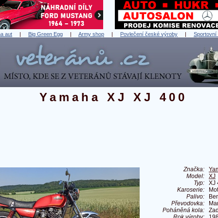
a aut
|
Big Green Egg
|
Army shop
|
Povlečení české výroby
|
Sportovní
Yamaha XJ XJ 400
Značka:
Ya
Model:
XJ
Typ:
XJ 
Karoserie:
Mot
Palivo:
Ben
Převodovka:
Ma
Poháněná kola:
Zad
Rok výroby:
19