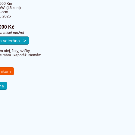
 500 Km
kW (46 koní)
8 ccm
6.2026
000 Kč
a místě možná.
 na veterána
>
ej, filtry, svíčky,
orce mám i kapotáž. Nemám
hnikem
na