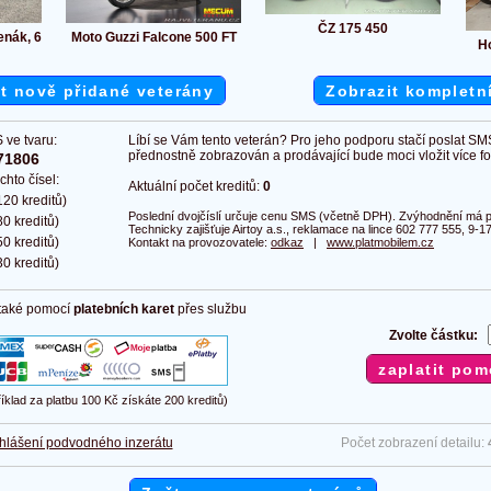
ČZ 175 450
enák, 6
Moto Guzzi Falcone 500 FT
Ho
t nově přidané veterány
Zobrazit kompletn
 ve tvaru:
Líbí se Vám tento veterán? Pro jeho podporu stačí poslat SM
přednostně zobrazován a prodávající bude moci vložit více fot
71806
chto čísel:
Aktuální počet kreditů:
0
20 kreditů)
Poslední dvojčíslí určuje cenu SMS (včetně DPH). Zvýhodnění má pl
0 kreditů)
Technicky zajišťuje Airtoy a.s., reklamace na lince 602 777 555, 9-17
0 kreditů)
Kontakt na provozovatele:
odkaz
|
www.platmobilem.cz
0 kreditů)
 také pomocí
platebních karet
přes službu
Zvolte částku:
říklad za platbu 100 Kč získáte 200 kreditů)
hlášení podvodného inzerátu
Počet zobrazení detailu: