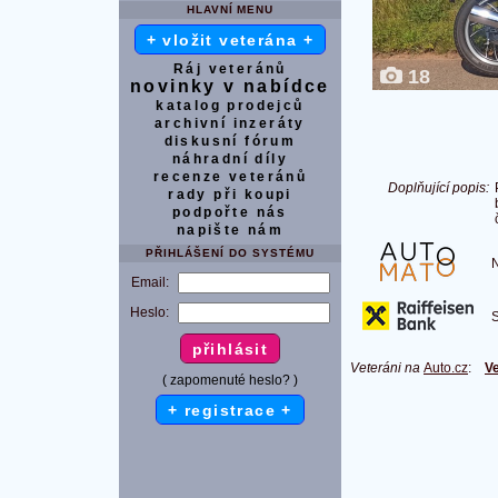
HLAVNÍ MENU
+ vložit veterána +
Ráj veteránů
18
novinky v nabídce
katalog prodejců
archivní inzeráty
diskusní fórum
náhradní díly
recenze veteránů
Doplňující popis:
rady při koupi
podpořte nás
napište nám
PŘIHLÁŠENÍ DO SYSTÉMU
Na
Email:
Heslo:
S 
Veteráni na
Auto.cz
:
Ve
( zapomenuté heslo? )
+ registrace +