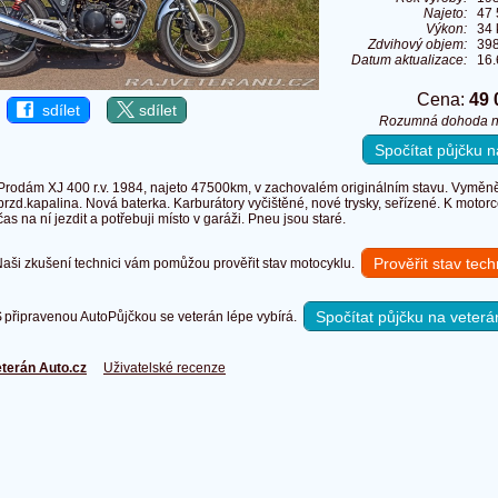
Najeto:
47
Výkon:
34 
Zdvihový objem:
39
Datum aktualizace:
16.
Cena:
49 
sdílet
sdílet
Rozumná dohoda n
Spočítat půjčku
Prodám XJ 400 r.v. 1984, najeto 47500km, v zachovalém originálním stavu. Vyměněn ol
brzd.kapalina. Nová baterka. Karburátory vyčištěné, nové trysky, seřízené. K mot
čas na ní jezdit a potřebuji místo v garáži. Pneu jsou staré.
Prověřit stav tec
ši zkušení technici vám pomůžou prověřit stav motocyklu.
Spočítat půjčku na veterá
připravenou AutoPůjčkou se veterán lépe vybírá.
terán Auto.cz
Uživatelské recenze