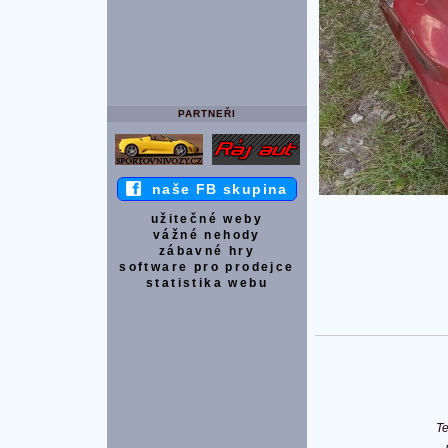
PARTNEŘI
naše FB skupina
užitečné weby
vážné nehody
zábavné hry
software pro prodejce
statistika webu
T