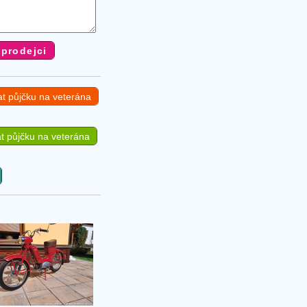
at půjčku na veterána
t půjčku na veterána