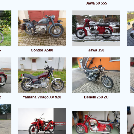
Jawa 50 555
5
Condor A580
Jawa 350
k
Yamaha Virago XV 920
Benelli 250 2C