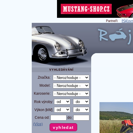
Partneři:
Půjčovn
VYHLEDÁVÁNÍ
Značka:
Model:
Karoserie:
Rok výroby:
Výkon [kW]:
Cena od:
do:
(Více)