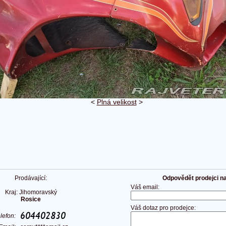
<
Plná velikost
>
Prodávající:
Odpovědět prodejci na 
Váš email:
Kraj: Jihomoravský
Rosice
Váš dotaz pro prodejce:
elefon: