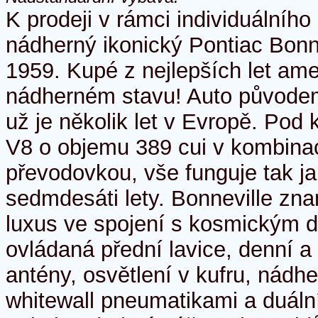
K prodeji v rámci individuálníh
nádherný ikonický Pontiac Bonn
1959. Kupé z nejlepších let am
nádherném stavu! Auto původe
už je několik let v Evropě. Pod
V8 o objemu 389 cui v kombina
převodovkou, vše funguje tak j
sedmdesáti lety. Bonneville zn
luxus ve spojení s kosmickým d
ovládaná přední lavice, denní a 
antény, osvětlení v kufru, nádh
whitewall pneumatikami a duáln