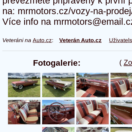
převezmete připravený k první 
na: mrmotors.cz/vozy-na-prod
Více info na mrmotors@email.c
Veteráni na
Auto.cz
:
Veterán Auto.cz
Uživatel
Fotogalerie:
(
Zo