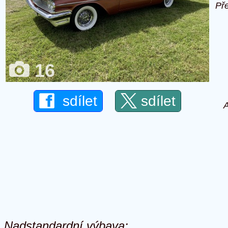
Př
16
sdílet
sdílet
A
Nadstandardní výbava: