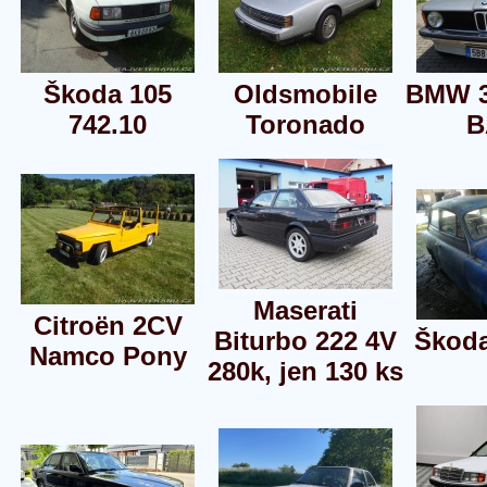
Škoda 105
Oldsmobile
BMW 3
742.10
Toronado
B
Maserati
Citroën 2CV
Biturbo 222 4V
Škoda
Namco Pony
280k, jen 130 ks