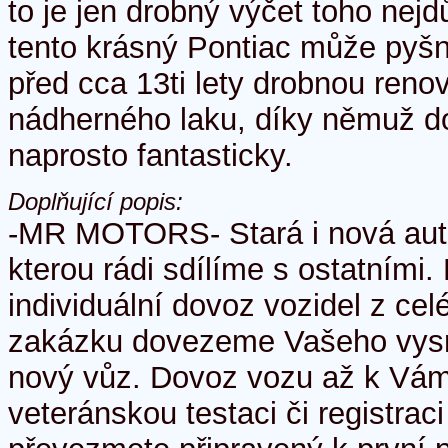
to je jen drobný výčet toho nejd
tento krásný Pontiac může pyšni
před cca 13ti lety drobnou reno
nádherného laku, díky němuž 
naprosto fantasticky.
Doplňující popis:
-MR MOTORS- Stará i nová auta
kterou rádi sdílíme s ostatními
individuální dovoz vozidel z ce
zakázku dovezeme Vašeho vysn
nový vůz. Dovoz vozu až k Vá
veteránskou testaci či registra