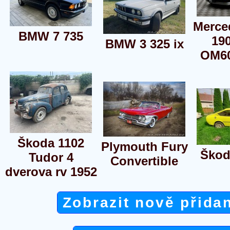
Merce
BMW 7 735
190
BMW 3 325 ix
OM6
Škoda 1102
Plymouth Fury
Škod
Tudor 4
Convertible
dverova rv 1952
Zobrazit nově přida