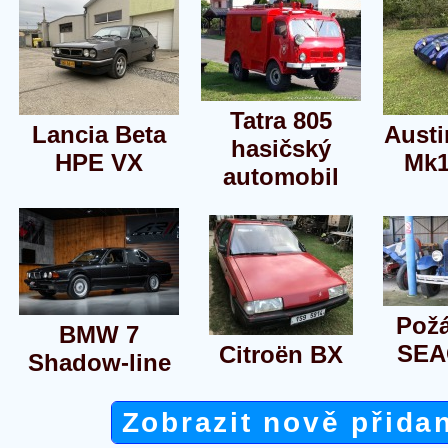
Tatra 805
Lancia Beta
Austi
hasičský
HPE VX
Mk1
automobil
Požá
BMW 7
SEA
Citroën BX
Shadow-line
Zobrazit nově přida