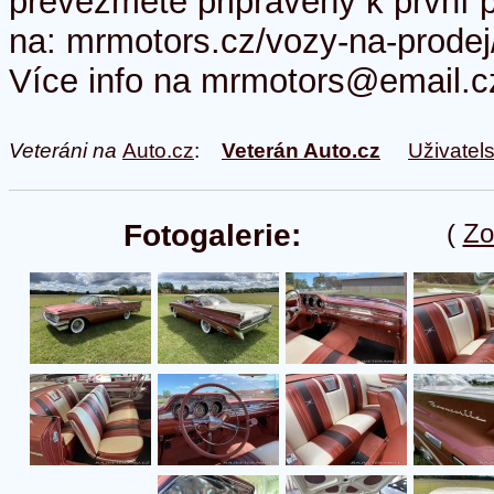
převezmete připravený k první 
na: mrmotors.cz/vozy-na-prod
Více info na mrmotors@email.c
Veteráni na
Auto.cz
:
Veterán Auto.cz
Uživatel
Fotogalerie:
(
Zo