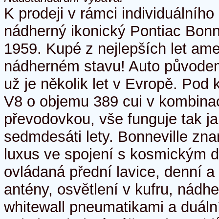
K prodeji v rámci individuálníh
nádherný ikonický Pontiac Bonn
1959. Kupé z nejlepších let am
nádherném stavu! Auto původe
už je několik let v Evropě. Pod
V8 o objemu 389 cui v kombina
převodovkou, vše funguje tak j
sedmdesáti lety. Bonneville zn
luxus ve spojení s kosmickým d
ovládaná přední lavice, denní a 
antény, osvětlení v kufru, nádh
whitewall pneumatikami a duáln