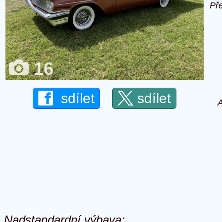
Př
16
sdílet
sdílet
A
Nadstandardní výbava: