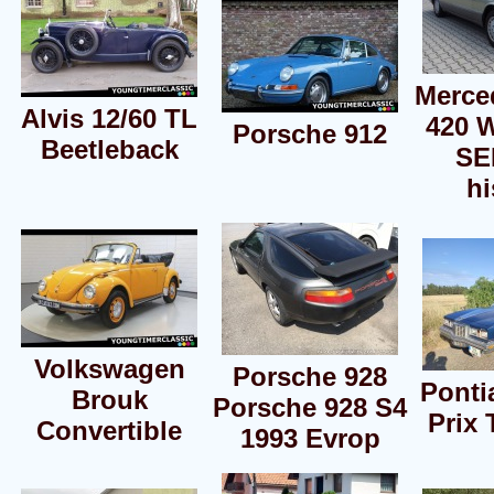
Merce
Alvis 12/60 TL
420 
Porsche 912
Beetleback
SE
hi
Volkswagen
Porsche 928
Ponti
Brouk
Porsche 928 S4
Prix 
Convertible
1993 Evrop