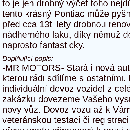
to je jen drobný výčet toho nejd
tento krásný Pontiac může pyšni
před cca 13ti lety drobnou reno
nádherného laku, díky němuž 
naprosto fantasticky.
Doplňující popis:
-MR MOTORS- Stará i nová auta
kterou rádi sdílíme s ostatními
individuální dovoz vozidel z ce
zakázku dovezeme Vašeho vysn
nový vůz. Dovoz vozu až k Vá
veteránskou testaci či registra