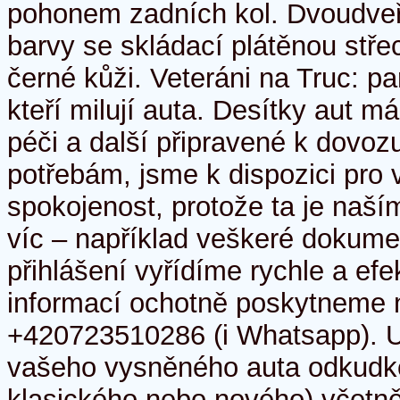
pohonem zadních kol. Dvoudveř
barvy se skládací plátěnou stře
černé kůži. Veteráni na Truc: par
kteří milují auta. Desítky aut 
péči a další připravené k dov
potřebám, jsme k dispozici pro 
spokojenost, protože ta je naš
víc – například veškeré dokume
přihlášení vyřídíme rychle a efe
informací ochotně poskytneme n
+420723510286 (i Whatsapp). 
vašeho vysněného auta odkudko
klasického nebo nového) včetně 