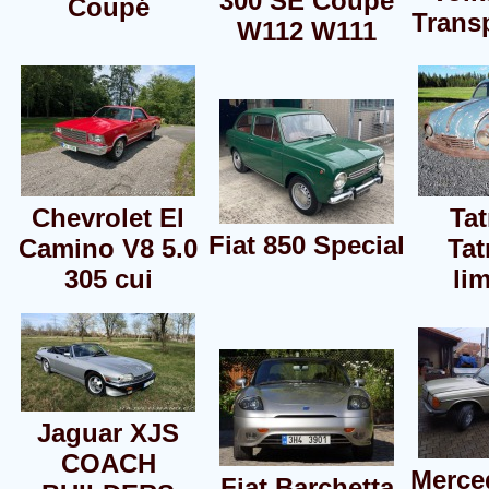
300 SE Coupé
Coupé
Transp
W112 W111
Chevrolet El
Tat
Fiat 850 Special
Camino V8 5.0
Tat
305 cui
li
Jaguar XJS
COACH
Merce
Fiat Barchetta