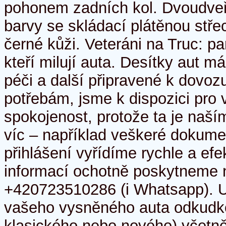
pohonem zadních kol. Dvoudveř
barvy se skládací plátěnou stře
černé kůži. Veteráni na Truc: par
kteří milují auta. Desítky aut 
péči a další připravené k dov
potřebám, jsme k dispozici pro 
spokojenost, protože ta je naš
víc – například veškeré dokume
přihlášení vyřídíme rychle a efe
informací ochotně poskytneme n
+420723510286 (i Whatsapp). 
vašeho vysněného auta odkudko
klasického nebo nového) včetně 