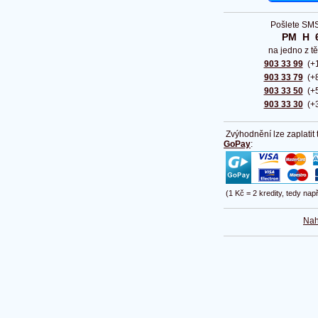
Pošlete SMS
PM  H  
na jedno z tě
903 33 99
(+1
903 33 79
(+8
903 33 50
(+5
903 33 30
(+3
Zvýhodnění lze zaplatit
GoPay
:
(1 Kč = 2 kredity, tedy nap
Nah