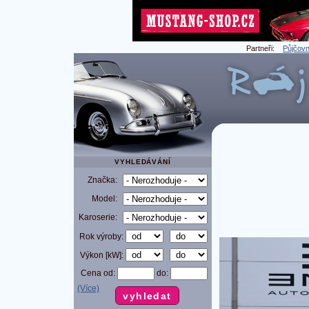
Partneři:
Půjčovn
VYHLEDÁVÁNÍ
Značka:
Model:
Karoserie:
Rok výroby:
Výkon [kW]:
Cena od:
do:
(Více)