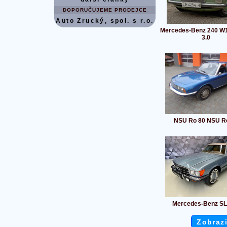
DOPORUČUJEME PRODEJCE
Auto Zrucký, spol. s r.o.
Mercedes-Benz 240 W
3.0
NSU Ro 80 NSU R
Mercedes-Benz SL
Zobrazi