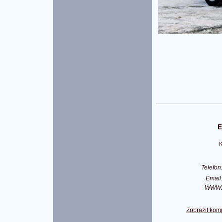
E
K
Telefo
Emai
WWW
Zobrazit kom