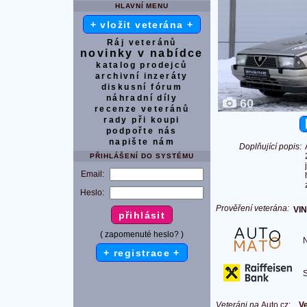
HLAVNÍ MENU
+ vložit veterána +
Ráj veteránů
novinky v nabídce
katalog prodejců
archivní inzeráty
diskusní fórum
náhradní díly
60
recenze veteránů
rady při koupi
podpořte nás
napište nám
Doplňující popis:
PŘIHLÁŠENÍ DO SYSTÉMU
Email:
Heslo:
Prověření veterána:
VIN
( zapomenuté heslo? )
Na
+ registrace +
S 
Veteráni na
Auto.cz
:
Ve