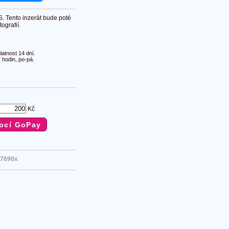
S. Tento inzerát bude poté
ografií.
atnost 14 dní.
 hodin, po-pá.
Kč
7690x