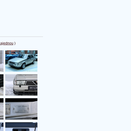
najednou
)