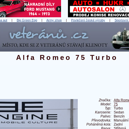
a aut
|
Big Green Egg
|
Army shop
|
Povlečení české výroby
|
Sportovní
Alfa Romeo 75 Turbo
Značka:
Alfa Rom
Model:
75
Typ:
Turbo
Karoserie:
Sedan
Palivo:
Benzín
Převodovka:
Manuální
Poháněná kola:
Zadní
Barva:
Stříbrná