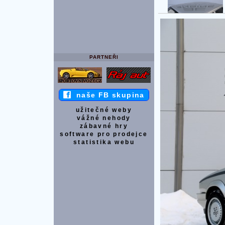
PARTNEŘI
naše FB skupina
užitečné weby
vážné nehody
zábavné hry
software pro prodejce
statistika webu