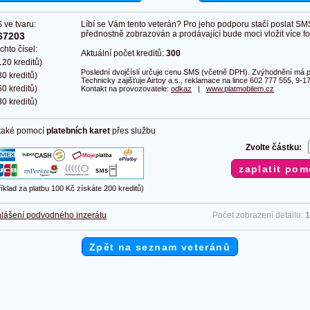
 ve tvaru:
Líbí se Vám tento veterán? Pro jeho podporu stačí poslat SM
přednostně zobrazován a prodávající bude moci vložit více fot
67203
chto čísel:
Aktuální počet kreditů:
300
20 kreditů)
Poslední dvojčíslí určuje cenu SMS (včetně DPH). Zvýhodnění má pl
0 kreditů)
Technicky zajišťuje Airtoy a.s., reklamace na lince 602 777 555, 9-17
0 kreditů)
Kontakt na provozovatele:
odkaz
|
www.platmobilem.cz
0 kreditů)
 také pomocí
platebních karet
přes službu
Zvolte částku:
říklad za platbu 100 Kč získáte 200 kreditů)
lášení podvodného inzerátu
Počet zobrazení detailu:
1
Zpět na seznam veteránů