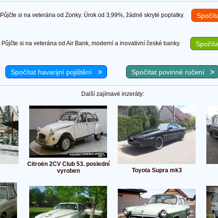
ůjčte si na veterána od Zonky. Úrok od 3,99%, žádné skryté poplatky.
Spočít
Půjčte si na veterána od Air Bank, moderní a inovativní české banky.
Spočíta
Spočítat havarijní pojištění
>
Spočítat povinné ručení
>
Další zajímavé inzeráty:
Citroën 2CV Club 53. poslední
Toyota Supra mk3
vyroben