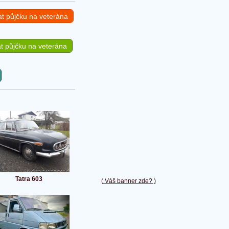
at půjčku na veterána
t půjčku na veterána
Tatra 603
( Váš banner zde? )