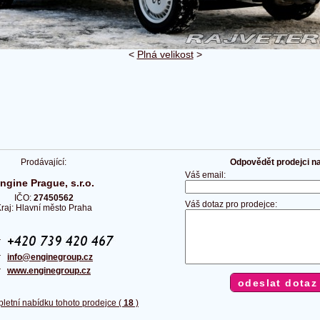
<
Plná velikost
>
Prodávající:
Odpovědět prodejci na 
Váš email:
ngine Prague, s.r.o.
IČO:
27450562
Váš dotaz pro prodejce:
raj: Hlavní město Praha
n:
l:
info@enginegroup.cz
:
www.enginegroup.cz
pletní nabídku tohoto prodejce (
18
)