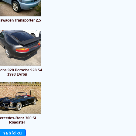
kswagen Transporter 2,5
che 928 Porsche 928 S4
1993 Evrop
ercedes-Benz 300 SL
Roadster
í nabídku