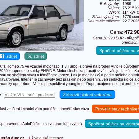
Rok výroby:
1986
Najeto:
76 215 K
Výkon:
114 kW (
Zdvihový objem:
1779 ccm
Datum aktualizace:
22.7.202
Cena:
472 9
Cena 18 990 EUR - přepoč
orientační
Spočítat půjčku na
sdílet
sdílet
Alfa Romeo 75 ve vzácné motorizaci 1.8 Turbo je právě na prodej! Auto je původem z
2020 koupeno do sbírky ENGINE. Motor i technika pracují skvěle, vše je funkční. K
jsou ve skvělém stavu a téměř bez koroze. Lak je moc hezký a podle našeho ohled
havarované. Interiér je zachovalý bez prasklin nebo odřenin. Jen sedačka řidiče a
známky opotřebení. Velice perspektivní youngtimer. Doporučujeme osobní prohlídk
:
Prověřit stav technik
ši zkušení technici vám pomůžou prověřit stav vozu.
Spočítat půjčku na veterá
připravenou AutoPůjčkou se veterán lépe vybírá.
terán Auto.cz
Uživatelské recenze