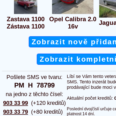
Zastava 1100
Opel Calibra 2.0
Jagua
Zástava 1100
16v
Zobrazit nově přida
Zobrazit kompletn
Pošlete SMS ve tvaru:
Líbí se Vám tento veter
SMS. Tento inzerát bud
PM  H  78799
prodávající bude moci vlo
na jedno z těchto čísel:
Aktuální počet kreditů:
903 33 99
(+120 kreditů)
Poslední dvojčíslí určuje
903 33 79
(+80 kreditů)
platnost 14 dní.