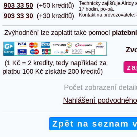
Technicky zajišťuje Airtoy 
903 33 50
(+50 kreditů)
17 hodin, po-pá.
903 33 30
(+30 kreditů)
Kontakt na provozovatele:
Zvýhodnění lze zaplatit také pomocí
platebn
Zvo
(1 Kč = 2 kredity, tedy například za
platbu 100 Kč získáte 200 kreditů)
Počet zobrazení detai
Nahlášení podvodného 
Zpět na seznam 