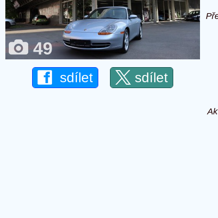
Př
49
sdílet
sdílet
Ak