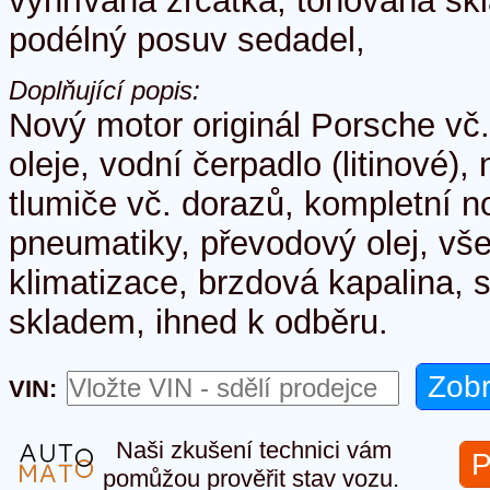
vyhřívaná zrcátka, tónovaná skl
podélný posuv sedadel,
Doplňující popis:
Nový motor originál Porsche vč.
oleje, vodní čerpadlo (litinové)
tlumiče vč. dorazů, kompletní 
pneumatiky, převodový olej, vš
klimatizace, brzdová kapalina, s
skladem, ihned k odběru.
VIN:
Naši zkušení technici vám
P
pomůžou prověřit stav vozu.