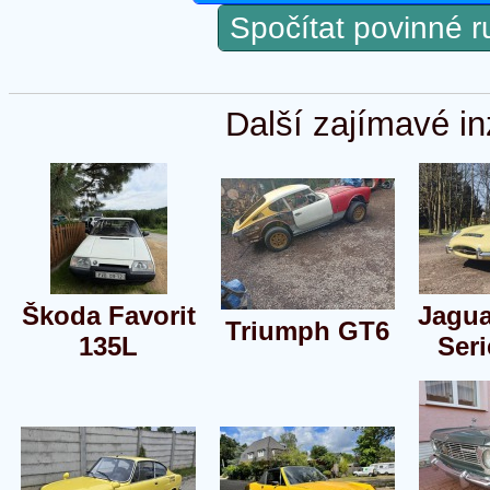
Spočítat povinné 
Další zajímavé in
Škoda Favorit
Jagua
Triumph GT6
135L
Seri