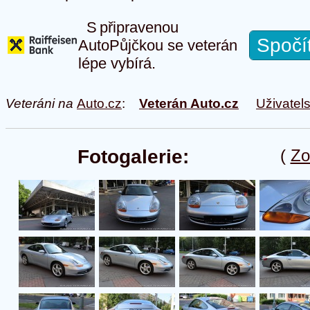
S připravenou
Spočí
AutoPůjčkou se veterán
lépe vybírá.
Veteráni na
Auto.cz
:
Veterán Auto.cz
Uživatel
Fotogalerie:
(
Zo