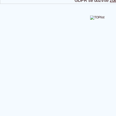
GDPR se dozvíte
zd