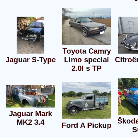
Toyota Camry
Jaguar S-Type
Limo special
Citroë
2.0l s TP
Jaguar Mark
Škoda
MK2 3.4
Ford A Pickup
S