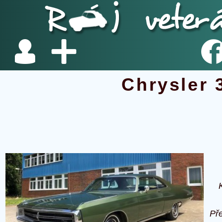
Chrysler 
Př