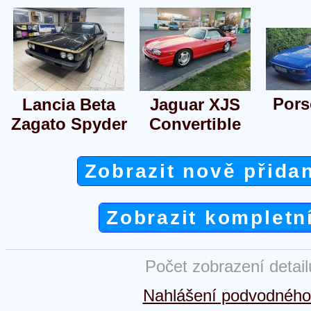
Pors
Lancia Beta
Jaguar XJS
Zagato Spyder
Convertible
Zobrazit nově přida
Zobrazit kompletn
Počet zobrazení detai
Nahlášení podvodného 