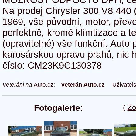
Na prodej Chrysler 300 V8 440 (
1969, vše původní, motor, přev
perfektně, kromě klimtizace a 
(opravitelné) vše funkční. Auto
karosárskou opravu prahů, nic 
číslo: CM23K9C130378
Veteráni na
Auto.cz
:
Veterán Auto.cz
Uživatel
Fotogalerie:
(
Zo