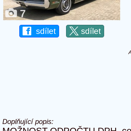
7
sdílet
sdílet
A
Doplňující popis:
MOŽNOST ODPOČTU DPH, cen