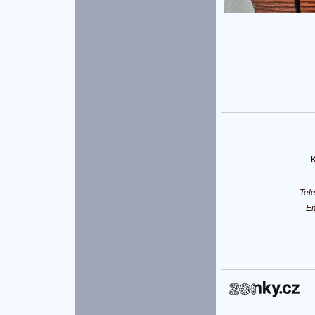
K
Tel
E
P