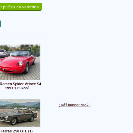
t půjčku na veterána
 Romeo Spider Veloce S4
1991 125 koní
( Váš banner zde? )
Ferrari 250 GTE (1)