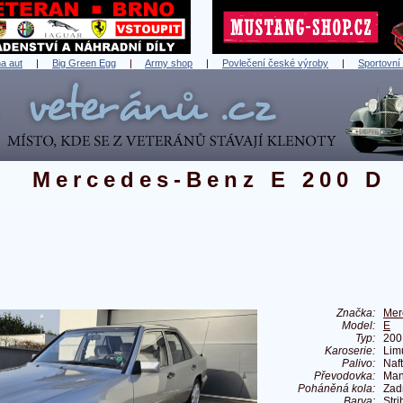
a aut
|
Big Green Egg
|
Army shop
|
Povlečení české výroby
|
Sportovní
Mercedes-Benz E 200 D
Značka:
Mer
Model:
E
Typ:
200
Karoserie:
Lim
Palivo:
Naf
Převodovka:
Man
Poháněná kola:
Zad
Barva:
Stri