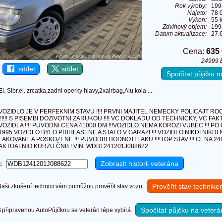
Rok výroby:
199
Najeto:
78 
Výkon:
55 
Zdvihový objem:
199
Datum aktualizace:
27.
Cena:
635
24999 
sdílet
sdílet
Spočítat půjčku 
El. Sibr,el. zrcatka,zadni operky hlavy,2xairbag,Alu kola ...
VOZIDLO JE V PERFEKNIM STAVU !!!! PRVNI MAJITEL NEMECKY POLICAJT ROC
!!!!!! S PISEMBI DOZIVOTNI ZARUKOU !!!! VC DOKLADU OD TECHNICKY, VC F
VOZIDLA !!!! PUVODNI CENA 41000 DM !!!VOZIDLO NEMA KOROZI VUBEC !!! 
1995 VOZIDLO BYLO PRIHLASENE A STALO V GARAZI !!! VOZIDLO NIKDI NIKDI
LAKOVANE A POSKOZENE !!! PUVODBI HODNOTI LAKU !!!!TOP STAV !!! CENA 24
AKTUALNIO KURZU ČNB ! VIN: WDB1241201J088622
:
Prověřit stav technik
ši zkušení technici vám pomůžou prověřit stav vozu.
Spočítat půjčku na veterá
připravenou AutoPůjčkou se veterán lépe vybírá.