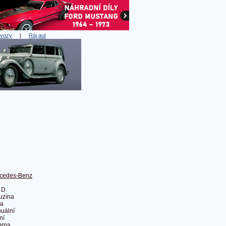
 vozy
|
Ráj aut
cedes-Benz
 D
uzína
ta
uální
ní
brna