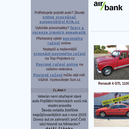
Potřebujete pojistit auto? Zkuste
online srovnávač
autopojištění Klik.cz
Vybíráte pneumatiky?
Testy a
recenze zimních pneumatik
.
Přehledný výběr
povinného
ručení
online.
Nejlepší a nejlevnější
srovnání povinného ručení
na Top-Pojisteni.cz
Povinné ručení online
na
vašeho veterána.
Povinné ručení
může stát míň.
Vážně. Vyzkoušejte Suri.cz.
Renault 4 GTL 110
ČLÁNKY
Veterán není obyčejné staré
auto.Pojištění historických vozů má
vlastní pravidla
Škoda ovládla žebříček
nejpůjčovanějších aut v roce 2025
Dovoz aut ze zahraničí: proč Češi
sází hlavně na Německo?
další články