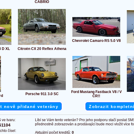
CABRIO
Chevrolet Camaro RS 5.0 V8
8 D XL
Citroën CX 20 Reflex Athena
Ford Mustang Fastback V8 / V
Porsche 911 3.0 SC
rd
ČR!!
t nově přidané veterány
Zobrazit kompletn
 ve tvaru:
Líbí se Vám tento veterán? Pro jeho podporu stačí poslat SM
přednostně zobrazován a prodávající bude moci vložit více fot
61104
chto čísel:
Aktuální počet kreditů:
0