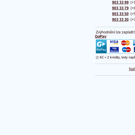
903 33 99
(+1
903 33 79
(+8
903 33 50
(+5
903 33 30
(+3
Zvýhodnění lze zaplatit
GoPay
:
(1 Kč = 2 kredity, tedy nap
Nah