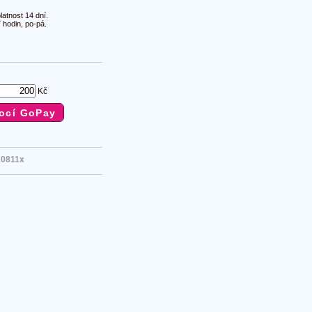
atnost 14 dní.
 hodin, po-pá.
Kč
10811x