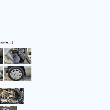
najednou
)