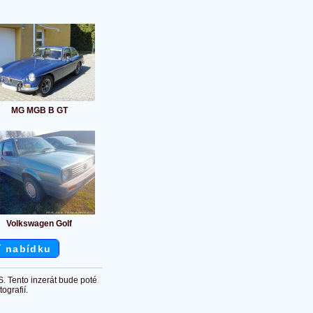
MG MGB B GT
Volkswagen Golf
í nabídku
S. Tento inzerát bude poté
ografií.