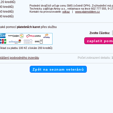
20 kreditů)
Poslední dvojčíslí určuje cenu SMS (včetně DPH). Zvýhodnění má pl
0 kreditů)
Technicky zajišťuje Airtoy a.s., reklamace na lince 602 777 555, 9-17
0 kreditů)
Kontakt na provozovatele:
odkaz
|
www.platmobilem.cz
0 kreditů)
 také pomocí
platebních karet
přes službu
Zvolte částku:
říklad za platbu 100 Kč získáte 200 kreditů)
lášení podvodného inzerátu
Počet zobrazení detailu:
Zpět na seznam veteránů