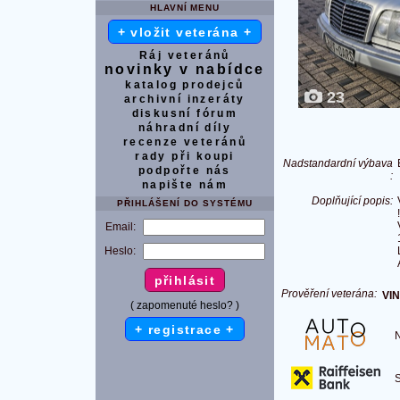
HLAVNÍ MENU
+ vložit veterána +
Ráj veteránů
novinky v nabídce
katalog prodejců
23
archivní inzeráty
diskusní fórum
náhradní díly
recenze veteránů
rady při koupi
Nadstandardní výbava
podpořte nás
:
napište nám
Doplňující popis:
PŘIHLÁŠENÍ DO SYSTÉMU
Email:
Heslo:
Prověření veterána:
VIN
( zapomenuté heslo? )
+ registrace +
Na
S 