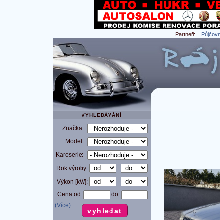
Partneři:
Půjčovn
VYHLEDÁVÁNÍ
Značka:
Model:
Karoserie:
Rok výroby:
Výkon [kW]:
Cena od:
do:
(Více)