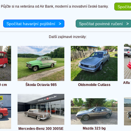
Půjčte si na veterána od Air Bank, moderní a inovativní české banky.
Spočíta
Spočítat havarijní pojištění
>
Spočítat povinné ručení
>
Další zajímavé inzeráty:
Alfa
0 cm
Škoda Octavia 985
Oldsmobile Cutlass
Mazda 323 bg
Mercedes-Benz 300 300SE