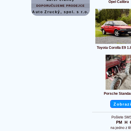
Opel Calibra
DOPORUČUJEME PRODEJCE
Auto Zrucký, spol. s r.o.
Toyota Corolla E9 1.
Porsche Standa
Zobrazi
Pošlete SMS
PM  H  
na jedno z tě