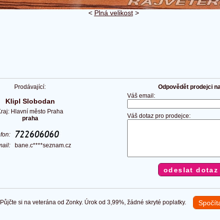
<
Plná velikost
>
Prodávající:
Odpovědět prodejci na 
Váš email:
Klipl Slobodan
raj: Hlavní město Praha
Váš dotaz pro prodejce:
praha
efon:
mail:
bane.c****seznam.cz
ůjčte si na veterána od Zonky. Úrok od 3,99%, žádné skryté poplatky.
Spočít