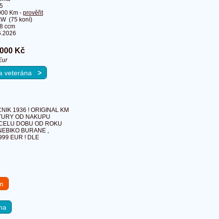
5
000 Km -
prověřit
kW (75 koní)
8 ccm
6.2026
 000 Kč
Eur
na veterána
>
NIK 1936 ! ORIGINAL KM
AKTURY OD NAKUPU
PO CELU DOBU OD ROKU
 NEBIKO BURANE ,
999 EUR ! DLE
em
na