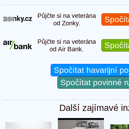
Půjčte si na veterána
Spočít
od Zonky.
Půjčte si na veterána
Spočít
od Air Bank.
Spočítat havarijní po
Spočítat povinné 
Další zajímavé in