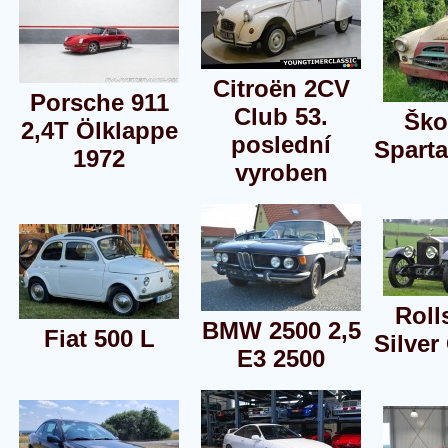
Citroën 2CV
Porsche 911
Club 53.
Ško
2,4T Ölklappe
poslední
Sparta
1972
vyroben
Roll
BMW 2500 2,5
Fiat 500 L
Silver
E3 2500