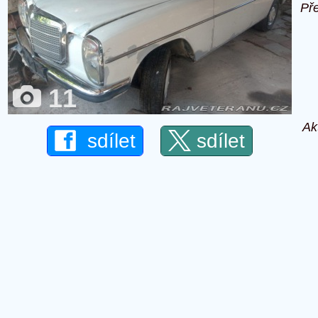
Př
11
Ak
sdílet
sdílet