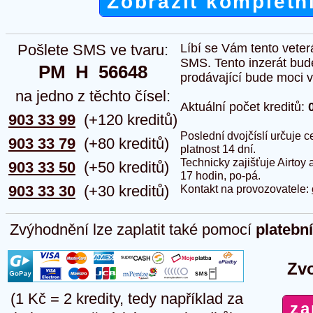
Zobrazit kompletn
Pošlete SMS ve tvaru:
Líbí se Vám tento veter
SMS. Tento inzerát bud
PM  H  56648
prodávající bude moci vlo
na jedno z těchto čísel:
Aktuální počet kreditů:
903 33 99
(+120 kreditů)
Poslední dvojčíslí určuje
903 33 79
(+80 kreditů)
platnost 14 dní.
Technicky zajišťuje Airtoy 
903 33 50
(+50 kreditů)
17 hodin, po-pá.
903 33 30
(+30 kreditů)
Kontakt na provozovatele:
Zvýhodnění lze zaplatit také pomocí
platebn
Zvo
(1 Kč = 2 kredity, tedy například za