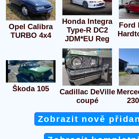
Honda Integra
Ford
Opel Calibra
Type-R DC2
Hardt
TURBO 4x4
JDM*EU Reg
Škoda 105
Cadillac DeVille
Merce
coupé
23
Zobrazit nově přida