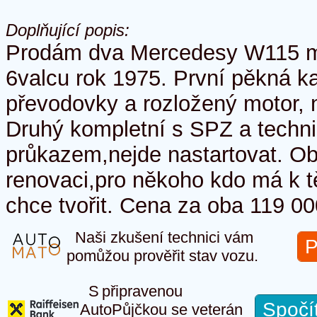
Doplňující popis:
Prodám dva Mercedesy W115 mo
6valcu rok 1975. První pěkná k
převodovky a rozložený motor, 
Druhý kompletní s SPZ a techn
průkazem,nejde nastartovat. O
renovaci,pro někoho kdo má k 
chce tvořit. Cena za oba 119 0
Naši zkušení technici vám
P
pomůžou prověřit stav vozu.
S připravenou
Spočí
AutoPůjčkou se veterán