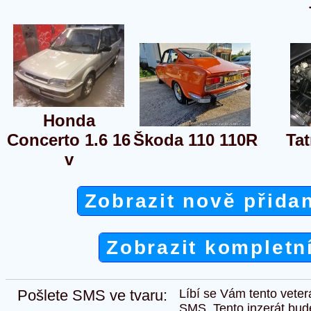
Honda
Concerto 1.6 16
Škoda 110 110R
Tat
v
Zobrazit nově přida
Zobrazit kompletn
Pošlete SMS ve tvaru:
Líbí se Vám tento veter
SMS. Tento inzerát bud