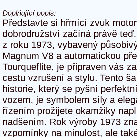
Doplňující popis:
Představte si hřmící zvuk motor
dobrodružství začíná právě te
z roku 1973, vybavený působi
Magnum V8 a automatickou př
Tourqueflite, je připraven vás 
cestu vzrušení a stylu. Tento 
historie, který se pyšní perfekt
vozem, je symbolem síly a ele
řízením prožijete okamžiky nap
nadšením. Rok výroby 1973 zn
vzpomínky na minulost, ale také