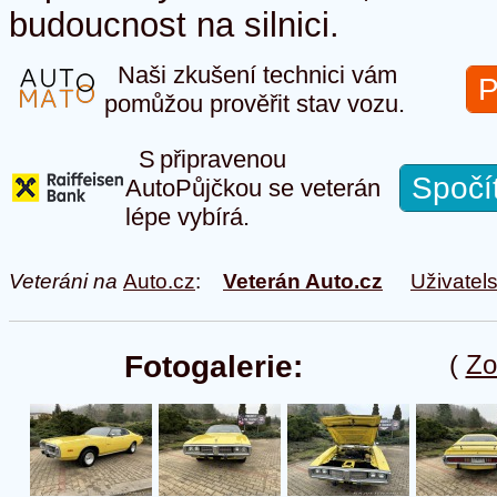
budoucnost na silnici.
Naši zkušení technici vám
P
pomůžou prověřit stav vozu.
S připravenou
Spočí
AutoPůjčkou se veterán
lépe vybírá.
Veteráni na
Auto.cz
:
Veterán Auto.cz
Uživatel
Fotogalerie:
(
Zo