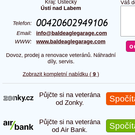
Kraj: Ústecký
Váš d
Ústí nad Labem
Telefon:
Email:
info@baldeaglegarage.com
WWW:
www.baldeaglegarage.com
Dovoz, prodej a renovace veteránů. Náhradní
díly, servis.
Zobrazit kompletní nabídku (
9
)
Půjčte si na veterána
Spočít
od Zonky.
Půjčte si na veterána
Spočít
od Air Bank.