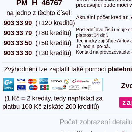
PM  H  46767
prodávající bude moci vlo
na jedno z těchto čísel:
Aktuální počet kreditů:
903 33 99
(+120 kreditů)
Poslední dvojčíslí určuje
903 33 79
(+80 kreditů)
platnost 14 dní.
Technicky zajišťuje Airtoy 
903 33 50
(+50 kreditů)
17 hodin, po-pá.
903 33 30
(+30 kreditů)
Kontakt na provozovatele:
Zvýhodnění lze zaplatit také pomocí
platebn
Zvo
(1 Kč = 2 kredity, tedy například za
platbu 100 Kč získáte 200 kreditů)
Počet zobrazení detail