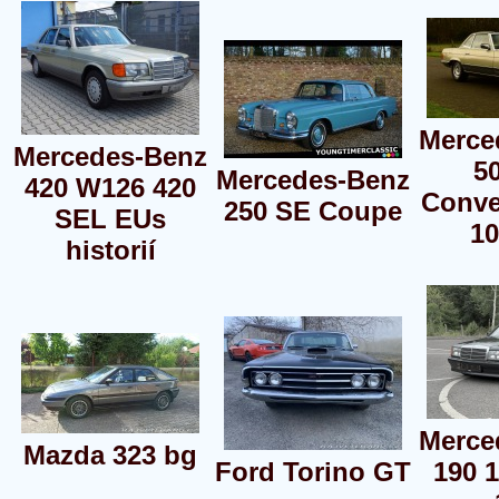
Merce
Mercedes-Benz
5
Mercedes-Benz
420 W126 420
Conve
250 SE Coupe
SEL EUs
10
historií
Merce
Mazda 323 bg
Ford Torino GT
190 1