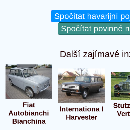
Spočítat havarijní po
Spočítat povinné 
Další zajímavé in
Fiat
Stut
Internationa l
Autobianchi
Vert
Harvester
Bianchina