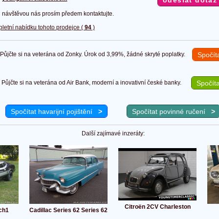
 návštěvou nás prosím předem kontaktujte.
pletní nabídku tohoto prodejce (
94
)
ůjčte si na veterána od Zonky. Úrok od 3,99%, žádné skryté poplatky.
Spočít
Půjčte si na veterána od Air Bank, moderní a inovativní české banky.
Spočíta
Spočítat havarijní pojištění
>
Spočítat povinné ručení
>
Další zajímavé inzeráty:
Citroën 2CV Charleston
ch1
Cadillac Series 62 Series 62