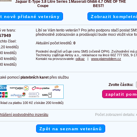
Jaguar E-Type 3.8 Litre Series 1
Maserati Ghibli 4.7 ONE OF THE
Coupe
BEST!
t nově přidané veterány
Zobrazit kompletn
 ve tvaru:
Líbí se Vám tento veterán? Pro jeho podporu stačí poslat SM
přednostně zobrazován a prodávající bude moci vložit více fot
67949
chto čísel:
Aktuální počet kreditů:
0
20 kreditů)
Poslední dvojčíslí určuje cenu SMS (včetně DPH). Zvýhodnění má pl
0 kreditů)
Technicky zajišťuje Airtoy a.s., reklamace na lince 602 777 555, 9-17
0 kreditů)
Kontakt na provozovatele:
odkaz
|
www.platmobilem.cz
0 kreditů)
 také pomocí
platebních karet
přes službu
Zvolte částku:
říklad za platbu 100 Kč získáte 200 kreditů)
hlášení podvodného inzerátu
Počet zobrazení detailu:
Zpět na seznam veteránů