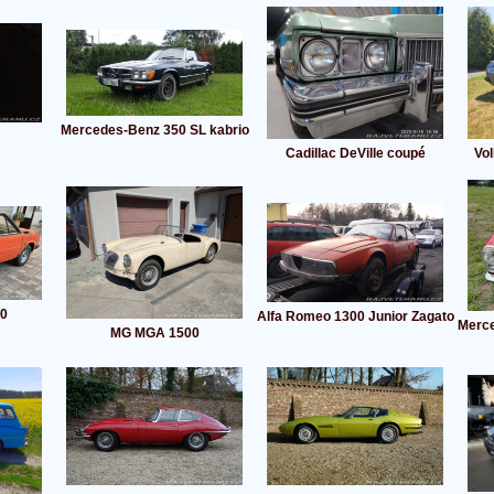
Mercedes-Benz 350 SL kabrio
Cadillac DeVille coupé
Vo
20
Alfa Romeo 1300 Junior Zagato
Merce
MG MGA 1500