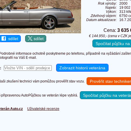
Rok výroby:
2000
Najeto:
19 002
Výkon:
313 kW
Zdvihový objem:
6750 c
Datum aktualizace:
16.7.2
Cena:
3 635
€ 144.950,- (cena v CZK je
sdílet
sdílet
Spočítat půjčku n
Podrobné informace ochotně poskytneme po telefonu, případně na vyžádání zašlem
fotografií na Váš E-mail.
:
Prověřit stav technik
ši zkušení technici vám pomůžou prověřit stav vozu.
Spočítat půjčku na veterá
připravenou AutoPůjčkou se veterán lépe vybírá.
terán Auto.cz
Uživatelské recenze