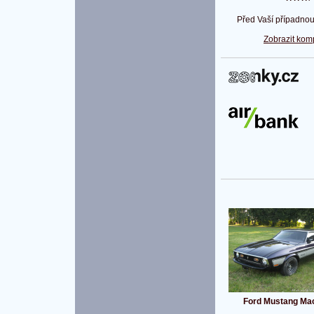
Před Vaší případnou
Zobrazit kom
P
Ford Mustang Ma