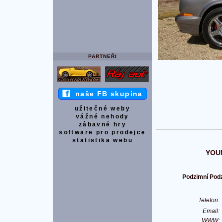
PARTNEŘI
naše FB skupina
užitečné weby
vážné nehody
zábavné hry
software pro prodejce
statistika webu
YOU
Podzimní Podz
Telefon
Email
WWW