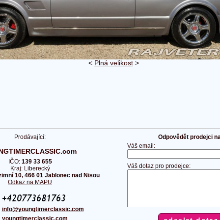
<
Plná velikost
>
Prodávající:
Odpovědět prodejci na 
Váš email:
NGTIMERCLASSIC.com
IČO:
139 33 655
Váš dotaz pro prodejce:
Kraj: Liberecký
imní 10, 466 01 Jablonec nad Nisou
Odkaz na MAPU
:
:
info@youngtimerclassic.com
:
youngtimerclassic.com