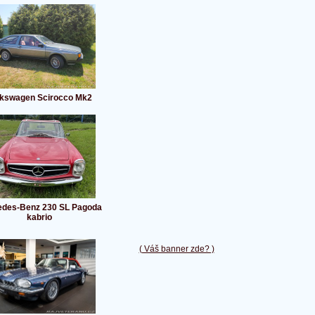
lkswagen Scirocco Mk2
des-Benz 230 SL Pagoda
kabrio
( Váš banner zde? )