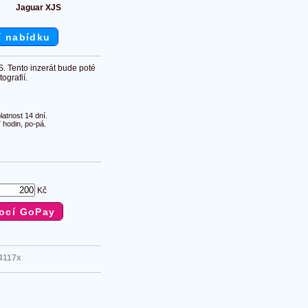
Jaguar XJS
í nabídku
S. Tento inzerát bude poté
ografií.
atnost 14 dní.
 hodin, po-pá.
Kč
4117x