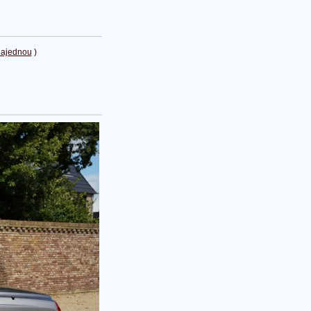
najednou
)