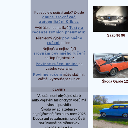
Potřebujete pojistit auto? Zkuste
online srovnávač
autopojištění Klik.cz
Vybíráte pneumatiky?
Testy a
recenze zimních pneumatik
.
Saab 96 96
Přehledný výběr
povinného
ručení
online.
Nejlepší a nejlevnější
srovnání povinného ručení
na Top-Pojisteni.cz
Povinné ručení online
na
vašeho veterána.
Povinné ručení
může stát míň.
Vážně. Vyzkoušejte Suri.cz.
Škoda Garde 1
ČLÁNKY
Veterán není obyčejné staré
auto.Pojištění historických vozů má
vlastní pravidla
Škoda ovládla žebříček
nejpůjčovanějších aut v roce 2025
Dovoz aut ze zahraničí: proč Češi
sází hlavně na Německo?
další články