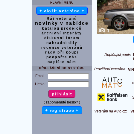
HLAVNÍ MENU
+ vložit veterána +
Ráj veteránů
novinky v nabídce
katalog prodejců
1
archivní inzeráty
diskusní fórum
náhradní díly
recenze veteránů
rady při koupi
Doplňující popis:
podpořte nás
napište nám
PŘIHLÁŠENÍ DO SYSTÉMU
Prověření veterána:
VIN
Email:
Na
Heslo:
S 
( zapomenuté heslo? )
+ registrace +
Veteráni na
Auto.cz
:
Ve