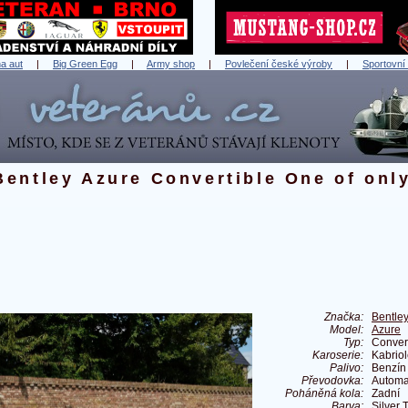
a aut
|
Big Green Egg
|
Army shop
|
Povlečení české výroby
|
Sportovní
Bentley Azure Convertible One of onl
Značka:
Bentle
Model:
Azure
Typ:
Convert
Karoserie:
Kabriol
Palivo:
Benzín
Převodovka:
Automa
Poháněná kola:
Zadní
Barva:
Silver 