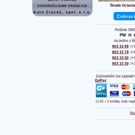
Škoda Octavia
DOPORUČUJEME PRODEJCE
Auto Zrucký, spol. s r.o.
Zobrazi
Pošlete SMS
PM  H  
na jedno z tě
903 33 99
(+1
903 33 79
(+8
903 33 50
(+5
903 33 30
(+3
Zvýhodnění lze zaplatit
GoPay
:
(1 Kč = 2 kredity, tedy nap
Na