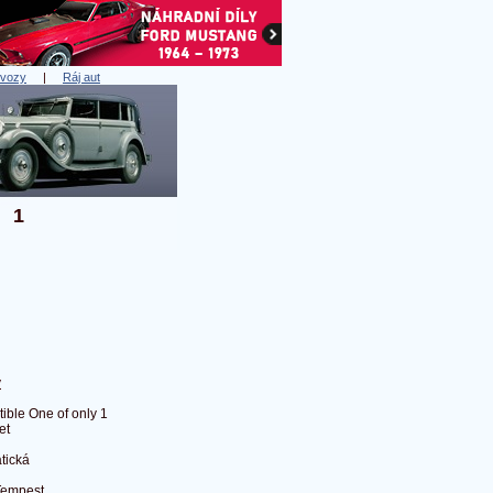
 vozy
|
Ráj aut
y 1
y
ible One of only 1
et
tická
Tempest