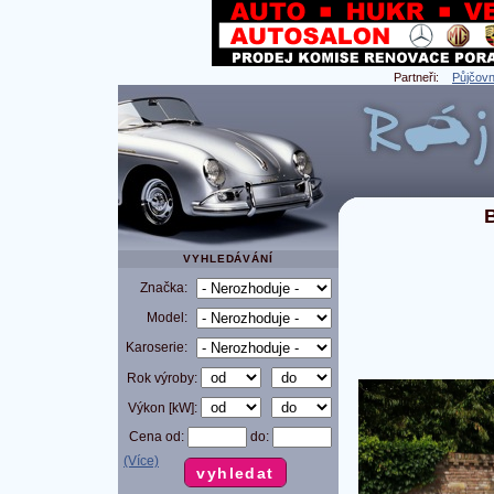
Partneři:
Půjčovn
VYHLEDÁVÁNÍ
Značka:
Model:
Karoserie:
Rok výroby:
Výkon [kW]:
Cena od:
do:
(Více)