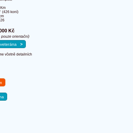
 Km
 (426 koní)
cm
026
 000 Kč
 pouze orientační)
a veterána
>
e včetně detailních
em
na