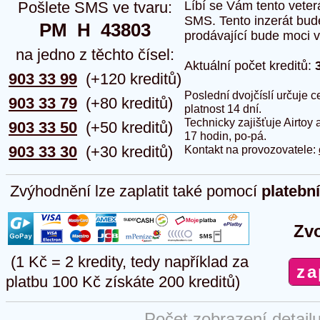
Pošlete SMS ve tvaru:
Líbí se Vám tento veter
SMS. Tento inzerát bud
PM  H  43803
prodávající bude moci vlo
na jedno z těchto čísel:
Aktuální počet kreditů:
903 33 99
(+120 kreditů)
Poslední dvojčíslí určuje
903 33 79
(+80 kreditů)
platnost 14 dní.
Technicky zajišťuje Airtoy 
903 33 50
(+50 kreditů)
17 hodin, po-pá.
903 33 30
(+30 kreditů)
Kontakt na provozovatele:
Zvýhodnění lze zaplatit také pomocí
platebn
Zvo
(1 Kč = 2 kredity, tedy například za
platbu 100 Kč získáte 200 kreditů)
Počet zobrazení detail