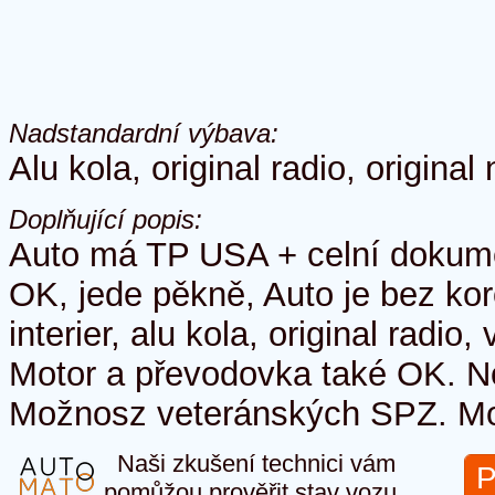
Nadstandardní výbava:
Alu kola, original radio, origina
Doplňující popis:
Auto má TP USA + celní dokum
OK, jede pěkně, Auto je bez kor
interier, alu kola, original radio
Motor a převodovka také OK. N
Možnosz veteránských SPZ. M
Naši zkušení technici vám
P
pomůžou prověřit stav vozu.