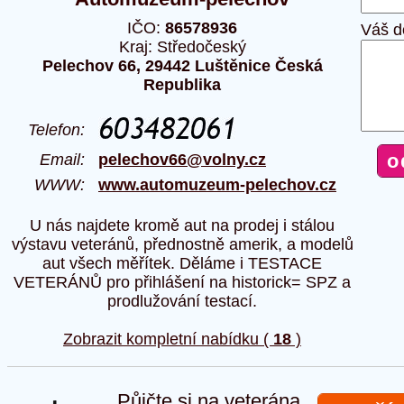
IČO:
86578936
Váš d
Kraj: Středočeský
Pelechov 66, 29442 Luštěnice Česká
Republika
Telefon:
Email:
pelechov66@volny.cz
WWW:
www.automuzeum-pelechov.cz
U nás najdete kromě aut na prodej i stálou
výstavu veteránů, přednostně amerik, a modelů
aut všech měřítek. Děláme i TESTACE
VETERÁNŮ pro přihlášení na historick= SPZ a
prodlužování testací.
Zobrazit kompletní nabídku (
18
)
Půjčte si na veterána