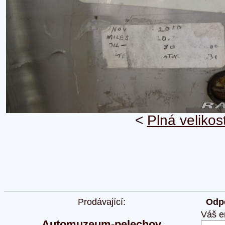
<
Plná velikos
Prodávající:
Odpo
Váš e
Automuzeum-pelechov