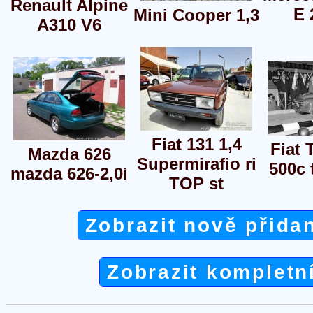
Renault Alpine
E 
Mini Cooper 1,3
A310 V6
Fiat 131 1,4
Fiat 
Mazda 626
Supermirafio ri
500c 
mazda 626-2,0i
TOP st
Zobrazit nově přida
Zobrazit kompletn