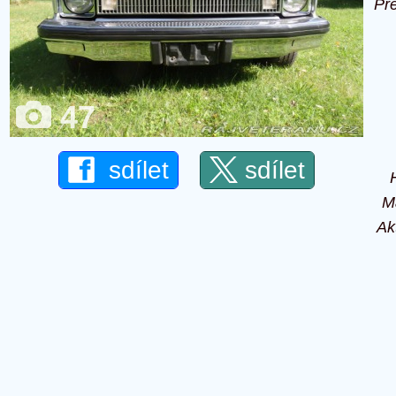
Př
47
sdílet
sdílet
M
Ak