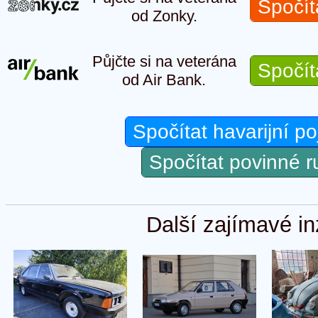
Spočít
od Zonky.
Půjčte si na veterána
Spočít
od Air Bank.
Spočítat havarijní po
Spočítat povinné 
Další zajímavé in