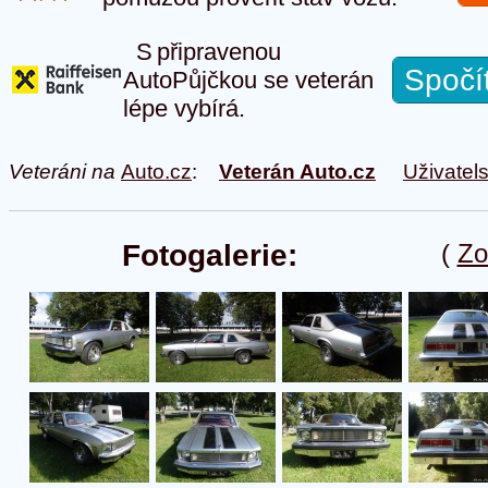
S připravenou
Spočí
AutoPůjčkou se veterán
lépe vybírá.
Veteráni na
Auto.cz
:
Veterán Auto.cz
Uživatel
Fotogalerie:
(
Zo