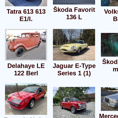
Škoda Favorit
Tatra 613 613
Vol
136 L
E1/I.
B
Škod
Delahaye LE
Jaguar E-Type
m
122 Berl
Series 1 (1)
Merce