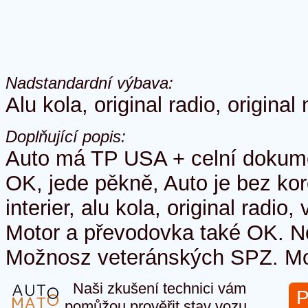
Nadstandardní výbava:
Alu kola, original radio, origina
Doplňující popis:
Auto má TP USA + celní dokum
OK, jede pěkně, Auto je bez kor
interier, alu kola, original radio
Motor a převodovka také OK. N
Možnosz veteránských SPZ. M
Naši zkušení technici vám
P
pomůžou prověřit stav vozu.