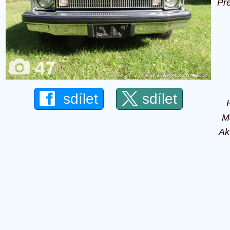
Př
47
sdílet
sdílet
M
Ak