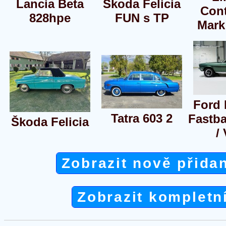
Lancia Beta
Škoda Felicia
Cont
828hpe
FUN s TP
Mark
Ford
Tatra 603 2
Fastb
Škoda Felicia
/
Zobrazit nově přida
Zobrazit kompletn