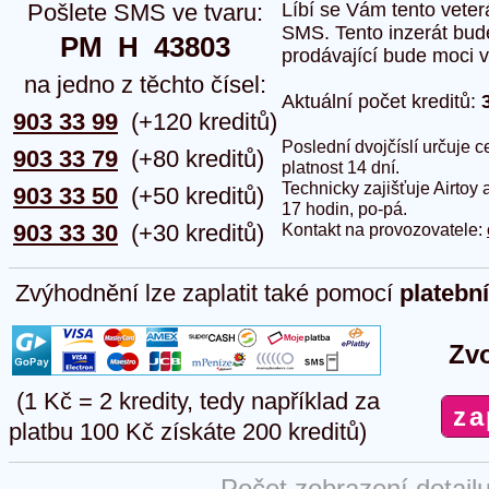
Pošlete SMS ve tvaru:
Líbí se Vám tento veter
SMS. Tento inzerát bud
PM  H  43803
prodávající bude moci vlo
na jedno z těchto čísel:
Aktuální počet kreditů:
903 33 99
(+120 kreditů)
Poslední dvojčíslí určuje
903 33 79
(+80 kreditů)
platnost 14 dní.
Technicky zajišťuje Airtoy 
903 33 50
(+50 kreditů)
17 hodin, po-pá.
903 33 30
(+30 kreditů)
Kontakt na provozovatele:
Zvýhodnění lze zaplatit také pomocí
platebn
Zvo
(1 Kč = 2 kredity, tedy například za
platbu 100 Kč získáte 200 kreditů)
Počet zobrazení detail