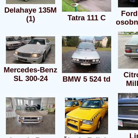
Delahaye 135M
Ford
Tatra 111 C
(1)
osobn
Mercedes-Benz
Cit
SL 300-24
BMW 5 524 td
Mil
Li