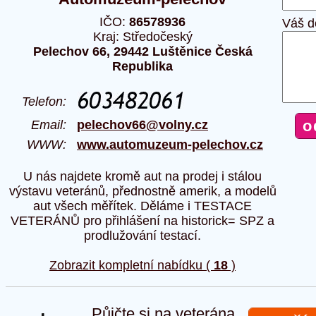
IČO:
86578936
Váš d
Kraj: Středočeský
Pelechov 66, 29442 Luštěnice Česká
Republika
Telefon:
Email:
pelechov66@volny.cz
WWW:
www.automuzeum-pelechov.cz
U nás najdete kromě aut na prodej i stálou
výstavu veteránů, přednostně amerik, a modelů
aut všech měřítek. Děláme i TESTACE
VETERÁNŮ pro přihlášení na historick= SPZ a
prodlužování testací.
Zobrazit kompletní nabídku (
18
)
Půjčte si na veterána