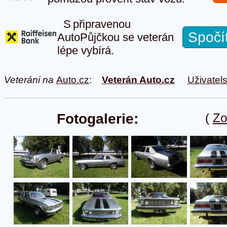
S připravenou
Spočí
AutoPůjčkou se veterán
lépe vybírá.
Veteráni na
Auto.cz
:
Veterán Auto.cz
Uživatel
Fotogalerie:
(
Zo