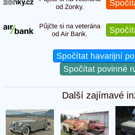
Spočít
od Zonky.
Půjčte si na veterána
Spočít
od Air Bank.
Spočítat havarijní po
Spočítat povinné 
Další zajímavé in