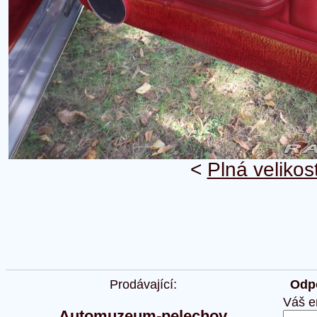
<
Plná velikos
Prodávající:
Odpo
Váš e
Automuzeum-pelechov