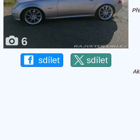
Př
6
sdílet
sdílet
Ak