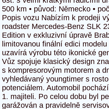
6st. s velmi krátkými řadicími d
500 km • původ: Německo • počet
Popis vozu Nabízím k prodeji v
roadster Mercedes-Benz SLK 2
Edition v exkluzivní úpravě Bra
limitovanou finální edici model
uzavírá výrobu této ikonické ge
Vůz spojuje klasický design z
s kompresorovým motorem a dn
vyhledávaný youngtimer s rost
potenciálem. Automobil pocház
1. majiteli. Po celou dobu byl p
garážován a pravidelně servisov