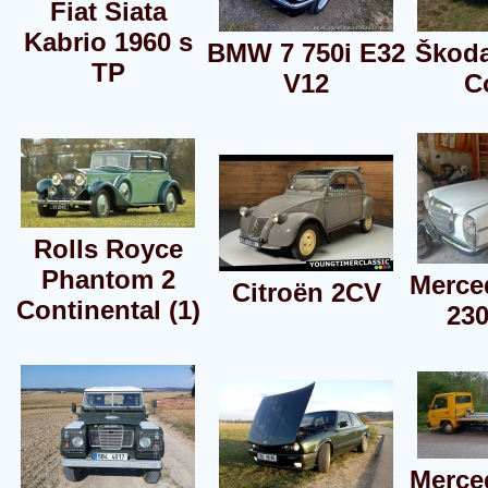
Fiat Siata
Kabrio 1960 s
BMW 7 750i E32
Škoda
TP
V12
C
Rolls Royce
Phantom 2
Merce
Citroën 2CV
Continental (1)
23
Merce