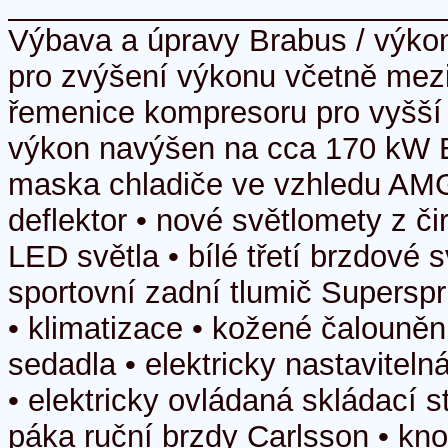
_________________________
Výbava a úpravy Brabus / výko
pro zvýšení výkonu včetně mezi
řemenice kompresoru pro vyšší
výkon navýšen na cca 170 kW Ex
maska chladiče ve vzhledu AMG
deflektor • nové světlomety z či
LED světla • bílé třetí brzdové s
sportovní zadní tlumič Superspri
• klimatizace • kožené čalouně
sedadla • elektricky nastavitel
• elektricky ovládaná skládací s
páka ruční brzdy Carlsson • kno