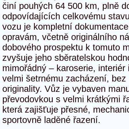
činí pouhých 64 500 km, plně do
odpovídajících celkovému stavu
vozu je kompletní dokumentace 
opravám, včetně originálního n
dobového prospektu k tomuto m
zvyšuje jeho sběratelskou hodno
mimořádný – karoserie, interiér 
velmi šetrnému zacházení, bez
originality. Vůz je vybaven man
převodovkou s velmi krátkými ř
která zajišťuje přesné, mechani
sportovně laděné řazení.