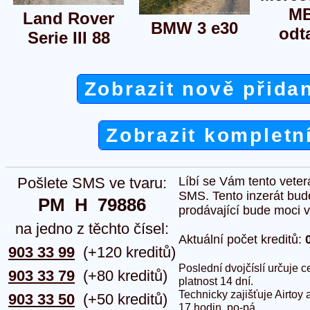
MB
Land Rover
BMW 3 e30
odt
Serie III 88
Zobrazit nově přida
Zobrazit kompletn
Pošlete SMS ve tvaru:
Líbí se Vám tento veter
SMS. Tento inzerát bud
PM  H  79886
prodávající bude moci vlo
na jedno z těchto čísel:
Aktuální počet kreditů:
903 33 99
(+120 kreditů)
Poslední dvojčíslí určuje
903 33 79
(+80 kreditů)
platnost 14 dní.
Technicky zajišťuje Airtoy 
903 33 50
(+50 kreditů)
17 hodin, po-pá.