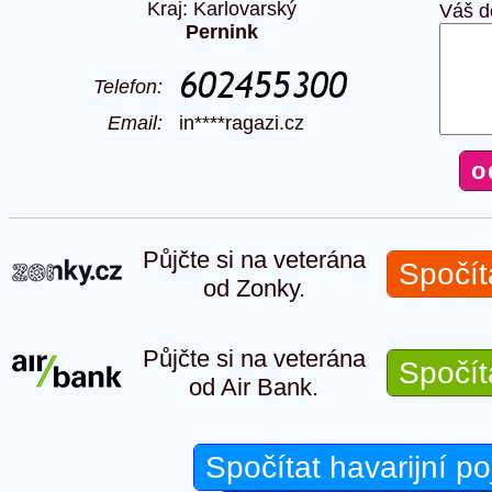
Kraj: Karlovarský
Váš d
Pernink
Telefon:
Email:
in****ragazi.cz
Půjčte si na veterána
Spočít
od Zonky.
Půjčte si na veterána
Spočít
od Air Bank.
Spočítat havarijní po