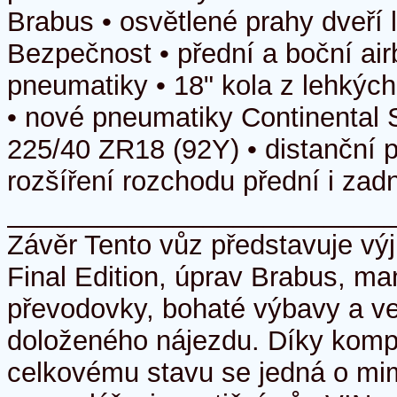
Brabus • osvětlené prahy dveří
Bezpečnost • přední a boční ai
pneumatiky • 18" kola z lehkých
• nové pneumatiky Continental 
225/40 ZR18 (92Y) • distanční 
rozšíření rozchodu přední i zad
_________________________
Závěr Tento vůz představuje vý
Final Edition, úprav Brabus, ma
převodovky, bohaté výbavy a v
doloženého nájezdu. Díky komp
celkovému stavu se jedná o mi