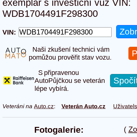
exemplář s investiční vůz VIN:
WDB1704491F298300
VIN:
Naši zkušení technici vám
P
pomůžou prověřit stav vozu.
S připravenou
Spočí
AutoPůjčkou se veterán
lépe vybírá.
Veteráni na
Auto.cz
:
Veterán Auto.cz
Uživatel
Fotogalerie:
(
Zo