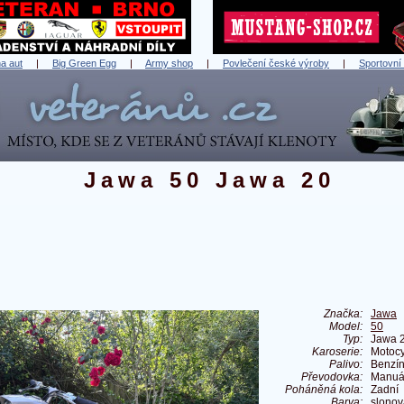
a aut
|
Big Green Egg
|
Army shop
|
Povlečení české výroby
|
Sportovní
Jawa 50 Jawa 20
Značka:
Jawa
Model:
50
Typ:
Jawa 
Karoserie:
Motocy
Palivo:
Benzí
Převodovka:
Manuá
Poháněná kola:
Zadní
Barva:
slonov