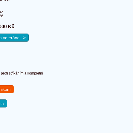
az
26
000 Kč
 na veterána
>
profi stříkáním a kompletní
hnikem
na