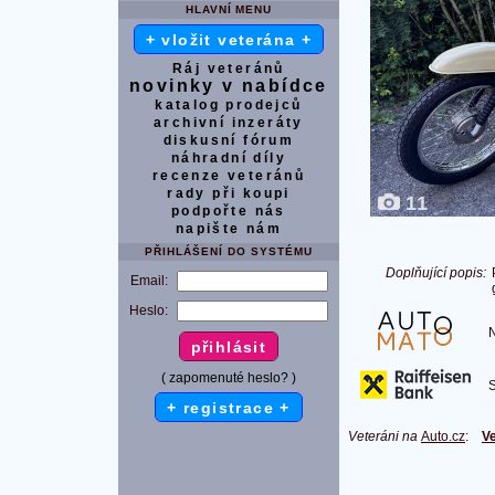
HLAVNÍ MENU
+ vložit veterána +
Ráj veteránů
novinky v nabídce
katalog prodejců
archivní inzeráty
diskusní fórum
náhradní díly
recenze veteránů
rady při koupi
11
podpořte nás
napište nám
PŘIHLÁŠENÍ DO SYSTÉMU
Doplňující popis:
Email:
Heslo:
Na
( zapomenuté heslo? )
S 
+ registrace +
Veteráni na
Auto.cz
:
Ve