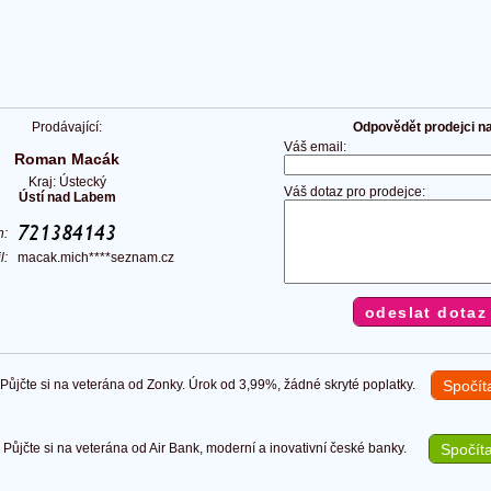
Prodávající:
Odpovědět prodejci na 
Váš email:
Roman Macák
Kraj: Ústecký
Váš dotaz pro prodejce:
Ústí nad Labem
on:
il:
macak.mich****seznam.cz
ůjčte si na veterána od Zonky. Úrok od 3,99%, žádné skryté poplatky.
Spočít
Půjčte si na veterána od Air Bank, moderní a inovativní české banky.
Spočíta