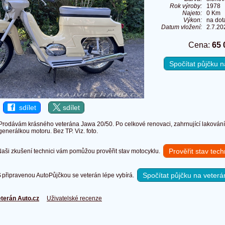
Rok výroby:
1978
Najeto:
0 Km
Výkon:
na dot
Datum vložení:
2.7.20
Cena:
65 
Spočítat půjčku
sdílet
sdílet
Prodávám krásného veterána Jawa 20/50. Po celkové renovaci, zahrnující lakování 
generálkou motoru. Bez TP. Viz. foto.
Prověřit stav tec
ši zkušení technici vám pomůžou prověřit stav motocyklu.
Spočítat půjčku na veterá
připravenou AutoPůjčkou se veterán lépe vybírá.
terán Auto.cz
Uživatelské recenze