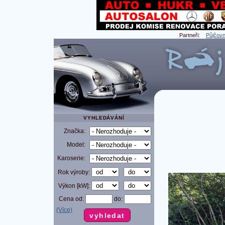
Partneři:
Půjčovn
VYHLEDÁVÁNÍ
Značka:
Model:
Karoserie:
Rok výroby:
Výkon [kW]:
Cena od:
do:
(Více)