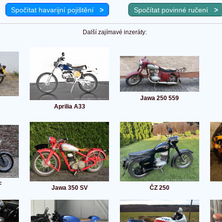
Spočítat havarijní pojištění
>
Spočítat povinné ručení
>
Další zajímavé inzeráty:
Jawa 250 559
Aprilia A33
F
Jawa 350 SV
ČZ 250