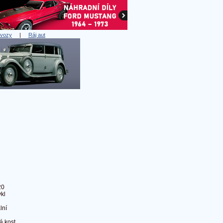
 vozy
|
Ráj aut
20
kl
n
lní
á kost