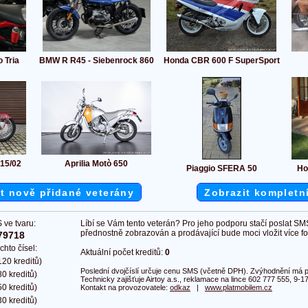
 Tria
BMW R R45 - Siebenrock 860
Honda CBR 600 F SuperSport
 15/02
Aprilia Motò 650
Piaggio SFERA 50
Ho
t nově přidané veterány
Zobrazit kompletn
 ve tvaru:
Líbí se Vám tento veterán? Pro jeho podporu stačí poslat SM
přednostně zobrazován a prodávající bude moci vložit více fot
79718
chto čísel:
Aktuální počet kreditů:
0
20 kreditů)
Poslední dvojčíslí určuje cenu SMS (včetně DPH). Zvýhodnění má pl
0 kreditů)
Technicky zajišťuje Airtoy a.s., reklamace na lince 602 777 555, 9-17
0 kreditů)
Kontakt na provozovatele:
odkaz
|
www.platmobilem.cz
0 kreditů)