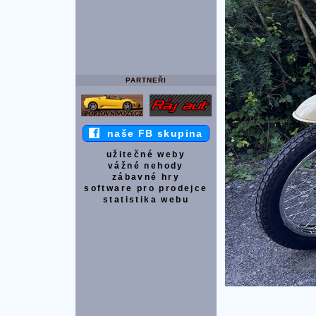
PARTNEŘI
naše FB skupina
užitečné weby
vážné nehody
zábavné hry
software pro prodejce
statistika webu