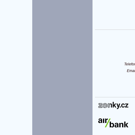
Telef
Ema
P