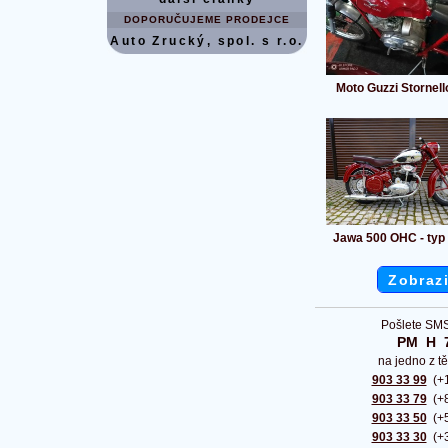
DOPORUČUJEME PRODEJCE
Auto Zrucký, spol. s r.o.
Moto Guzzi Stornello
Jawa 500 OHC - typ
Zobrazi
Pošlete SMS
PM  H  
na jedno z tě
903 33 99
(+1
903 33 79
(+8
903 33 50
(+5
903 33 30
(+3