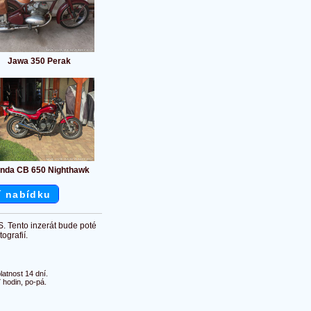
Jawa 350 Perak
nda CB 650 Nighthawk
í nabídku
S. Tento inzerát bude poté
ografií.
atnost 14 dní.
 hodin, po-pá.