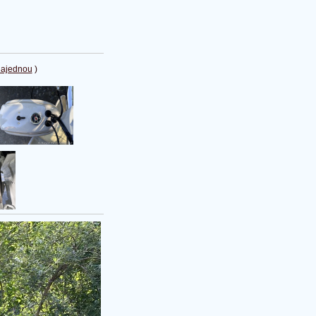
najednou
)