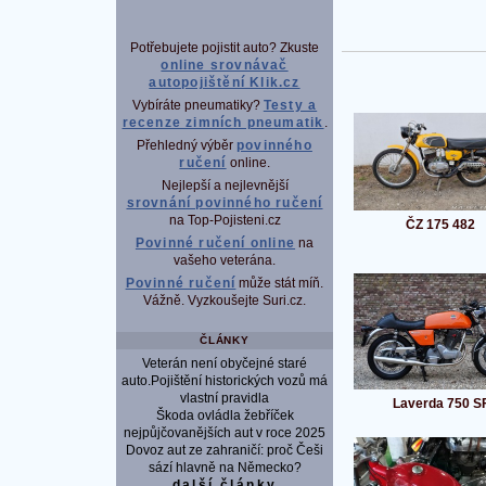
Potřebujete pojistit auto? Zkuste
online srovnávač
autopojištění Klik.cz
Vybíráte pneumatiky?
Testy a
recenze zimních pneumatik
.
Přehledný výběr
povinného
ručení
online.
Nejlepší a nejlevnější
srovnání povinného ručení
na Top-Pojisteni.cz
ČZ 175 482
Povinné ručení online
na
vašeho veterána.
Povinné ručení
může stát míň.
Vážně. Vyzkoušejte Suri.cz.
ČLÁNKY
Veterán není obyčejné staré
auto.Pojištění historických vozů má
vlastní pravidla
Laverda 750 S
Škoda ovládla žebříček
nejpůjčovanějších aut v roce 2025
Dovoz aut ze zahraničí: proč Češi
sází hlavně na Německo?
další články