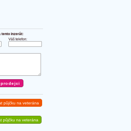
tento inzerát:
Váš telefon:
at půjčku na veterána
t půjčku na veterána