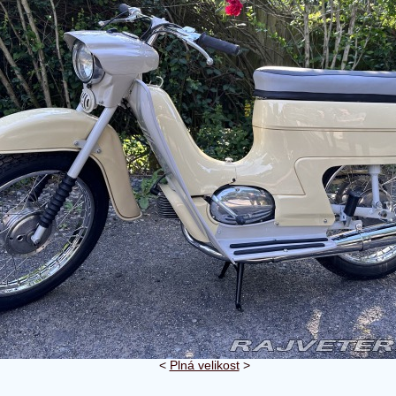
<
Plná velikost
>