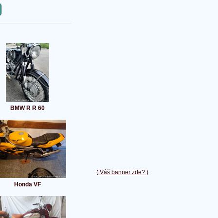
BMW R R 60
( Váš banner zde? )
Honda VF