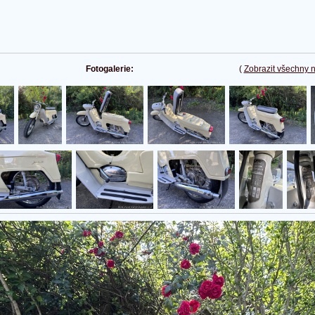
Fotogalerie:
(
Zobrazit všechny 