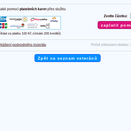
 také pomocí
platebních karet
přes službu
Zvolte částku:
říklad za platbu 100 Kč získáte 200 kreditů)
hlášení podvodného inzerátu
Počet zobrazení detailu:
Zpět na seznam veteránů