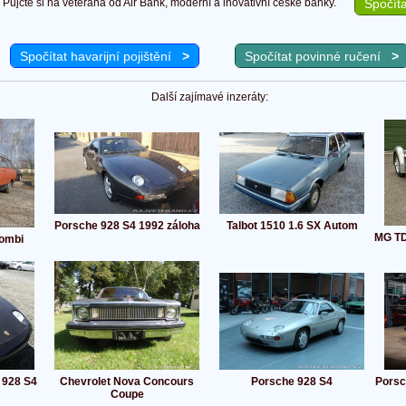
Půjčte si na veterána od Air Bank, moderní a inovativní české banky.
Spočíta
Spočítat havarijní pojištění
>
Spočítat povinné ručení
>
Další zajímavé inzeráty:
Porsche 928 S4 1992 záloha
Talbot 1510 1.6 SX Autom
MG TD
ombi
 928 S4
Chevrolet Nova Concours
Porsche 928 S4
Porsc
Coupe