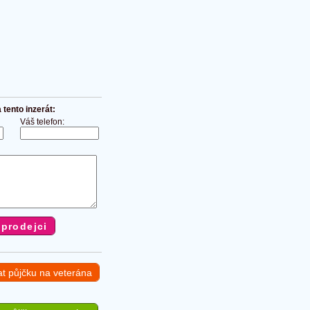
tento inzerát:
Váš telefon:
at půjčku na veterána