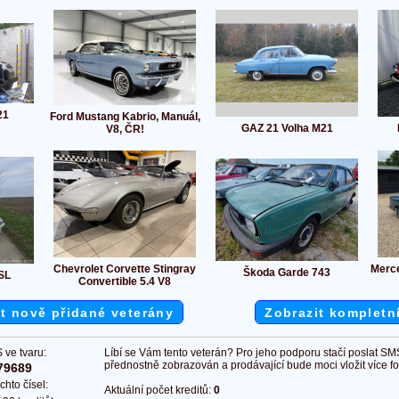
21
Ford Mustang Kabrio, Manuál,
GAZ 21 Volha M21
V8, ČR!
Chevrolet Corvette Stingray
Merc
Škoda Garde 743
SL
Convertible 5.4 V8
t nově přidané veterány
Zobrazit kompletn
 ve tvaru:
Líbí se Vám tento veterán? Pro jeho podporu stačí poslat SM
přednostně zobrazován a prodávající bude moci vložit více fot
79689
chto čísel:
Aktuální počet kreditů:
0