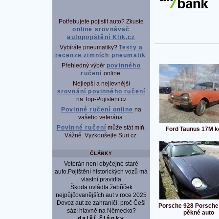
Potřebujete pojistit auto? Zkuste
online srovnávač
autopojištění Klik.cz
Vybíráte pneumatiky?
Testy a
recenze zimních pneumatik
.
Přehledný výběr
povinného
ručení
online.
Nejlepší a nejlevnější
srovnání povinného ručení
na Top-Pojisteni.cz
Povinné ručení online
na
vašeho veterána.
Povinné ručení
může stát míň.
Ford Taunus 17M k
Vážně. Vyzkoušejte Suri.cz.
ČLÁNKY
Veterán není obyčejné staré
auto.Pojištění historických vozů má
vlastní pravidla
Škoda ovládla žebříček
nejpůjčovanějších aut v roce 2025
Dovoz aut ze zahraničí: proč Češi
Porsche 928 Porsche
sází hlavně na Německo?
pěkné auto
další články