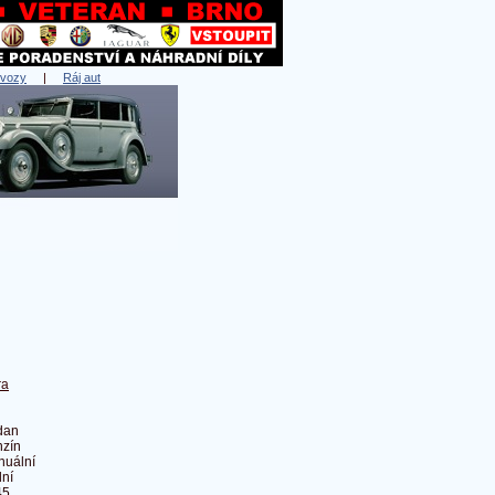
 vozy
|
Ráj aut
ra
dan
zín
nuální
ní
45