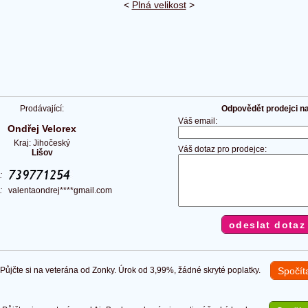
<
Plná velikost
>
Prodávající:
Odpovědět prodejci na 
Váš email:
Ondřej Velorex
Kraj: Jihočeský
Váš dotaz pro prodejce:
Lišov
n:
l:
valentaondrej****gmail.com
ůjčte si na veterána od Zonky. Úrok od 3,99%, žádné skryté poplatky.
Spočít