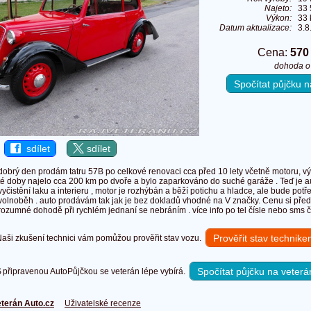
Najeto:
33
Výkon:
33 
Datum aktualizace:
3.8
Cena:
570
dohoda o
Spočítat půjčku
sdílet
sdílet
dobrý den prodám tatru 57B po celkové renovaci cca před 10 lety včetně motoru, výd
té doby najelo cca 200 km po dvoře a bylo zaparkováno do suché garáže . Teď je 
vyčistění laku a interieru , motor je rozhýbán a běží potichu a hladce, ale bude potř
volnoběh . auto prodávám tak jak je bez dokladů vhodné na V značky. Cenu si před
rozumné dohodě při rychlém jednaní se nebráním . více info po tel čísle nebo sms či
Prověřit stav technik
ši zkušení technici vám pomůžou prověřit stav vozu.
Spočítat půjčku na veterá
připravenou AutoPůjčkou se veterán lépe vybírá.
terán Auto.cz
Uživatelské recenze