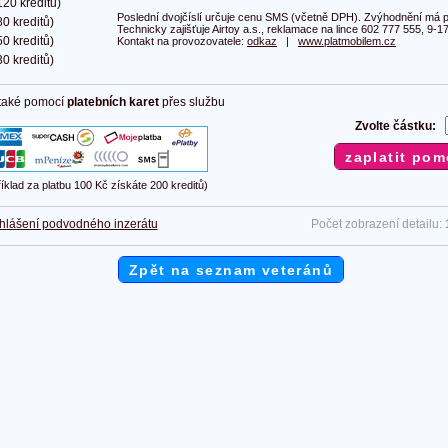
20 kreditů)
Poslední dvojčíslí určuje cenu SMS (včetně DPH). Zvýhodnění má pl
0 kreditů)
Technicky zajišťuje Airtoy a.s., reklamace na lince 602 777 555, 9-17
0 kreditů)
Kontakt na provozovatele:
odkaz
|
www.platmobilem.cz
0 kreditů)
 také pomocí
platebních karet
přes službu
Zvolte částku:
říklad za platbu 100 Kč získáte 200 kreditů)
hlášení podvodného inzerátu
Počet zobrazení detailu:
Zpět na seznam veteránů