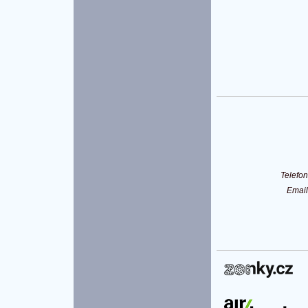
Telefo
Emai
P