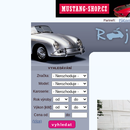
Partneři:
Půjčovn
VYHLEDÁVÁNÍ
Značka:
Model:
Karoserie:
Rok výroby:
Výkon [kW]:
Cena od:
do:
(Více)