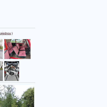
najednou
)