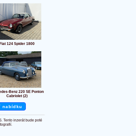
Fiat 124 Spider 1800
edes-Benz 220 SE Ponton
Cabriolet (2)
í nabídku
S. Tento inzerát bude poté
ografií.