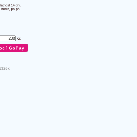
atnost 14 dní.
 hodin, po-pá.
Kč
1326x