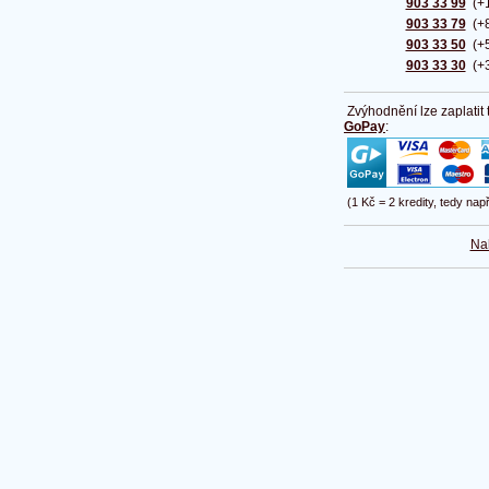
903 33 99
(+1
903 33 79
(+8
903 33 50
(+5
903 33 30
(+3
Zvýhodnění lze zaplatit
GoPay
:
(1 Kč = 2 kredity, tedy nap
Na