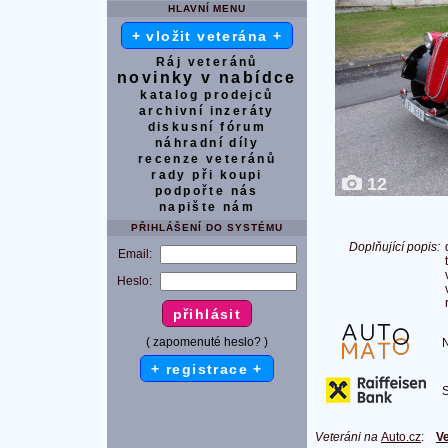
HLAVNÍ MENU
+ vložit veterána +
Ráj veteránů
novinky v nabídce
katalog prodejců
archivní inzeráty
diskusní fórum
náhradní díly
recenze veteránů
rady při koupi
12
podpořte nás
napište nám
PŘIHLÁŠENÍ DO SYSTÉMU
Doplňující popis:
Email:
Heslo:
( zapomenuté heslo? )
Na
+ registrace +
S 
Veteráni na
Auto.cz
:
Ve