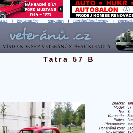
a aut
|
Big Green Egg
|
Army shop
|
Povlečení české výroby
|
Sportovní
Tatra 57 B
Značka:
Tat
Model:
57
Typ:
B
Karoserie:
Se
Palivo:
Ben
Převodovka:
Ma
Poháněná kola:
Zad
Rok výroby:
19