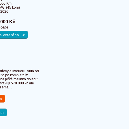
 500 Km
kW (45 koní)
.2026
 000 Kč
 ceně
 na veterána
>
řevy a interieru. Auto od
auto po kompletbím
eba ještě malinko doladit
stavuji 570 000 kč ale
 email .
em
na