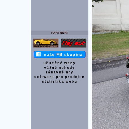
PARTNEŘI
naše FB skupina
užitečné weby
vážné nehody
zábavné hry
software pro prodejce
statistika webu