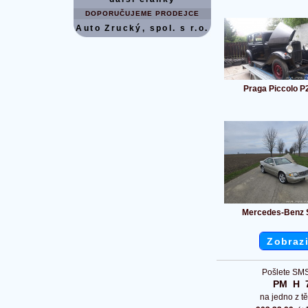
DOPORUČUJEME PRODEJCE
Auto Zrucký, spol. s r.o.
Praga Piccolo P
Mercedes-Benz 
Zobrazi
Pošlete SMS
PM  H  
na jedno z tě