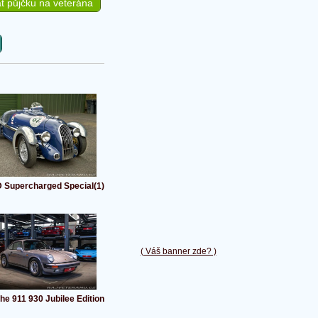
t půjčku na veterána
 Supercharged Special(1)
( Váš banner zde? )
he 911 930 Jubilee Edition